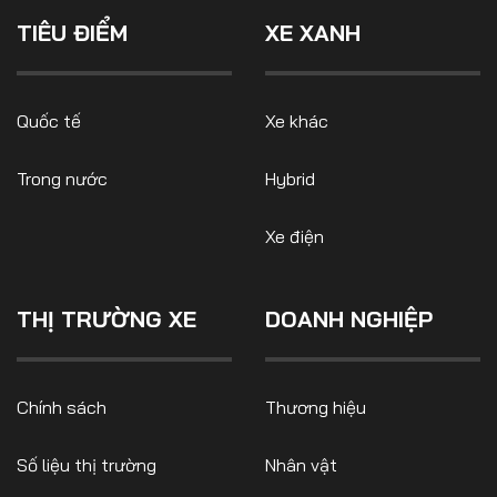
Số liệu thị trường
Nhân vật
TIÊU ĐIỂM
XE XANH
Nhịp sống thị trường
Quản trị
MULTIMEDIA
Quốc tế
Xe khác
Trong nước
Hybrid
Infographics
Album ảnh
Xe điện
Video
THỊ TRƯỜNG XE
DOANH NGHIỆP
TRA CỨU XE
HÃNG XE
MODEL
Chính sách
Thương hiệu
Số liệu thị trường
Nhân vật
DÒNG XE