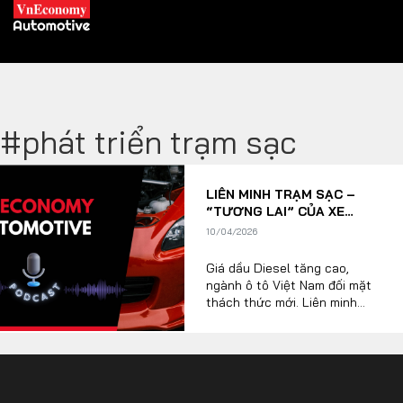
#phát triển trạm sạc
XE XANH
LIÊN MINH TRẠM SẠC –
Xe khác
Trang chủ
“TƯƠNG LAI” CỦA XE
NGOẠI TẠI THỊ TRƯỜNG
10/04/2026
Hybrid
Tiêu điểm
VIỆT?
Giá dầu Diesel tăng cao,
Xe điện
ngành ô tô Việt Nam đối mặt
thách thức mới. Liên minh
THỊ TRƯỜNG XE
trạm sạc đang mở ra cơ hội
DOANH NGHIỆP
cho xe xanh, nhưng còn nhiều
vấn đề cần giải quyết.
Chính sách
Thương hiệu