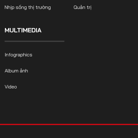
Nhịp sống thị trường
Quản trị
MULTIMEDIA
FOLLOW US
Infographics
Facebook
Youtube
Album ảnh
CONTACT US
Video
0972271616
ngocvu.vneconomy@gmail.com