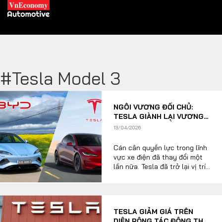
#Tesla Model 3
XE XANH
NGÔI VƯƠNG ĐỔI CHỦ:
Xe khác
Trang chủ
TESLA GIÀNH LẠI VƯƠNG
MIỆN TỪ TAY ĐỐI THỦ
13/04/2026
Hybrid
Tiêu điểm
TRUNG QUỐC
Cán cân quyền lực trong lĩnh
Xe điện
vực xe điện đã thay đổi một
lần nữa. Tesla đã trở lại vị trí
THỊ TRƯỜNG XE
dẫn đầu trên toàn thế giới
DOANH NGHIỆP
sau khi báo cáo số liệu giao
hàng mạnh mẽ hơn trong quý
đầu tiên năm 2026, trong khi
Chính sách
Thương hiệu
TESLA GIẢM GIÁ TRÊN
đối thủ chính của hãng, BYD,
DIỆN RỘNG TÁC ĐỘNG THẾ