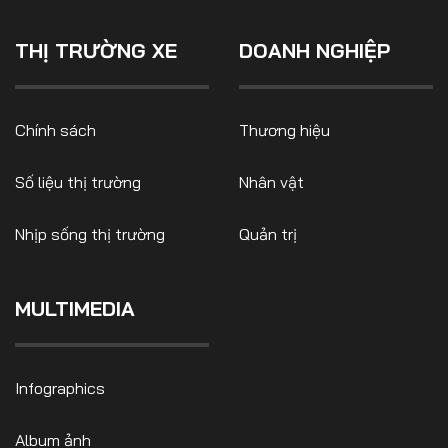
THỊ TRƯỜNG XE
DOANH NGHIỆP
FOLLOW US
Chính sách
Thương hiệu
Số liệu thị trường
Nhân vật
Facebook
Youtube
Nhịp sống thị trường
Quản trị
CONTACT US
0972271616
MULTIMEDIA
ngocvu.vneconomy@gmail.com
Infographics
Album ảnh