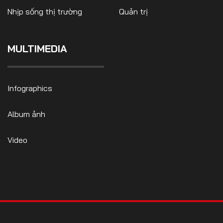
Nhịp sống thị trường
Quản trị
MULTIMEDIA
FOLLOW US
Infographics
Facebook
Youtube
Album ảnh
CONTACT US
Video
0972271616
ngocvu.vneconomy@gmail.com