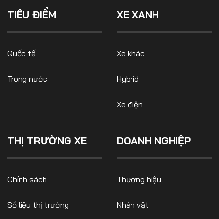
là những lý do hàng đầu khiến
Số liệu thị trường
Nhân vật
người mua tại xứ sở cờ hoa
TIÊU ĐIỂM
XE XANH
cân nhắc trở lại với xe sedan.
Nhịp sống thị trường
Quản trị
MULTIMEDIA
Quốc tế
Xe khác
Trong nước
Hybrid
Infographics
Album ảnh
Xe điện
Video
THỊ TRƯỜNG XE
DOANH NGHIỆP
TRA CỨU XE
HÃNG XE
MODEL
Chính sách
Thương hiệu
Số liệu thị trường
Nhân vật
DÒNG XE