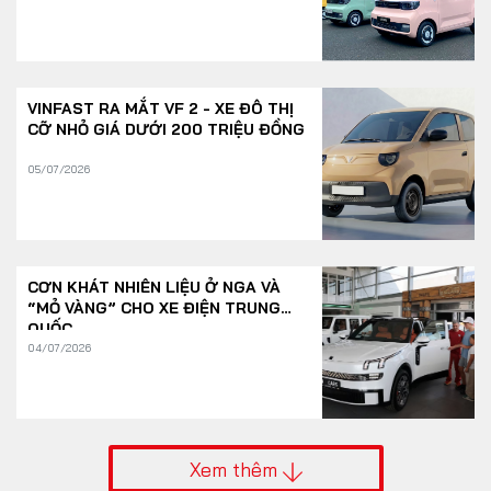
VINFAST RA MẮT VF 2 - XE ĐÔ THỊ
CỠ NHỎ GIÁ DƯỚI 200 TRIỆU ĐỒNG
05/07/2026
CƠN KHÁT NHIÊN LIỆU Ở NGA VÀ
“MỎ VÀNG” CHO XE ĐIỆN TRUNG
QUỐC
04/07/2026
Xem thêm