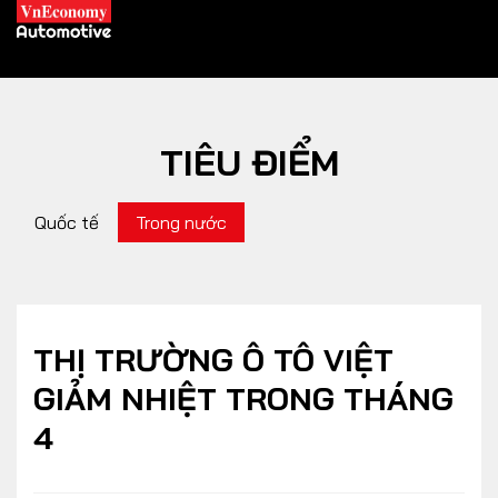
TIÊU ĐIỂM
XE XANH
Quốc tế
Trong nước
Xe khác
Trang chủ
Hybrid
Tiêu điểm
Xe điện
THỊ TRƯỜNG Ô TÔ VIỆT
GIẢM NHIỆT TRONG THÁNG
THỊ TRƯỜNG XE
DOANH NGHIỆP
4
Chính sách
Thương hiệu