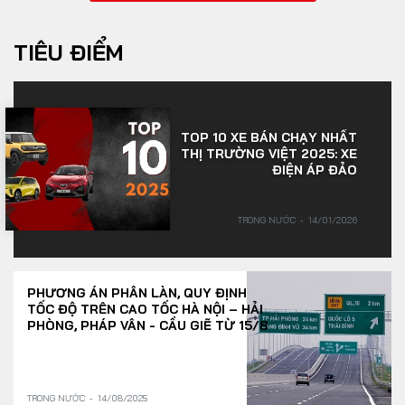
TIÊU ĐIỂM
TOP 10 XE BÁN CHẠY NHẤT
THỊ TRƯỜNG VIỆT 2025: XE
ĐIỆN ÁP ĐẢO
TRONG NƯỚC
14/01/2026
PHƯƠNG ÁN PHÂN LÀN, QUY ĐỊNH
TỐC ĐỘ TRÊN CAO TỐC HÀ NỘI – HẢI
PHÒNG, PHÁP VÂN - CẦU GIẼ TỪ 15/8
TRONG NƯỚC
14/08/2025