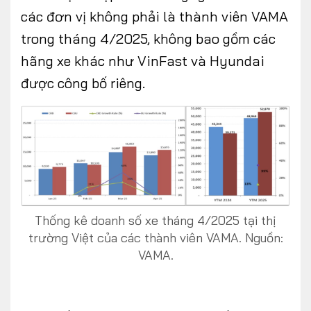
các đơn vị không phải là thành viên VAMA
trong tháng 4/2025, không bao gồm các
hãng xe khác như VinFast và Hyundai
FOLLOW US
được công bố riêng.
Facebook
Youtube
CONTACT US
0972271616
Thống kê doanh số xe tháng 4/2025 tại thị
ngocvu.vneconomy@gmail.com
trường Việt của các thành viên VAMA. Nguồn:
VAMA.