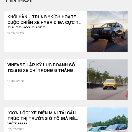
KHỐI HÀN - TRUNG “KÍCH HOẠT”
CUỘC CHIẾN XE HYBRID ĐA CỰC TẠI
THỊ TRƯỜNG VIỆT
19/07/2026
VINFAST LẬP KỶ LỤC DOANH SỐ
115.916 XE CHỈ TRONG 6 THÁNG
10/07/2026
"CƠN LỐC" XE ĐIỆN MINI TÁI CẤU
TRÚC THỊ TRƯỜNG Ô TÔ GIÁ RẺ
VIỆT NAM
07/07/2026