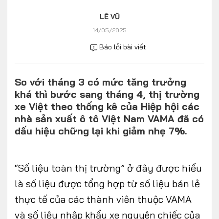
Số liệu thị trường
Nhân vật
LÊ VŨ
Nhịp sống thị trường
Quản trị
14/05/2025
Báo lỗi bài viết
MULTIMEDIA
So với tháng 3 có mức tăng trưởng
Infographics
khá thì bước sang tháng 4, thị trường
Album ảnh
xe Việt theo thống kê của Hiệp hội các
nhà sản xuất ô tô Việt Nam VAMA đã có
Video
dấu hiệu chững lại khi giảm nhẹ 7%.
TRA CỨU XE
“Số liệu toàn thị trường” ở đây được hiểu
HÃNG XE
MODEL
là số liệu được tổng hợp từ số liệu bán lẻ
thực tế của các thành viên thuộc VAMA
DÒNG XE
và số liệu nhập khẩu xe nguyên chiếc của