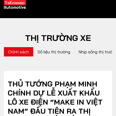
THỊ TRƯỜNG XE
XE XANH
Chính sách
Số liệu thị trường
Nhịp sống thị trườn
Xe khác
Trang chủ
Hybrid
Tiêu điểm
Xe điện
THỦ TƯỚNG PHẠM MINH
CHÍNH DỰ LỄ XUẤT KHẨU
THỊ TRƯỜNG XE
DOANH NGHIỆP
LÔ XE ĐIỆN “MAKE IN VIỆT
NAM” ĐẦU TIÊN RA THỊ
Chính sách
Thương hiệu