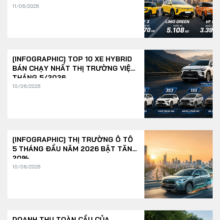
11/06/2026
[INFOGRAPHIC] TOP 10 XE HYBRID
BÁN CHẠY NHẤT THỊ TRƯỜNG VIỆT
THÁNG 5/2026
10/06/2026
[INFOGRAPHIC] THỊ TRƯỜNG Ô TÔ
5 THÁNG ĐẦU NĂM 2026 BẬT TĂNG
20%
10/06/2026
DOANH THU TOÀN CẦU CỦA