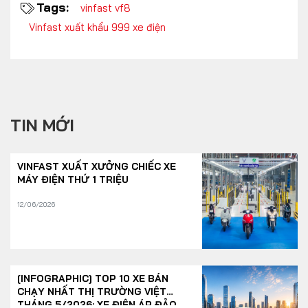
Tags:
vinfast vf8
Vinfast xuất khẩu 999 xe điện
TIN MỚI
VINFAST XUẤT XƯỞNG CHIẾC XE
MÁY ĐIỆN THỨ 1 TRIỆU
12/06/2026
[INFOGRAPHIC] TOP 10 XE BÁN
CHẠY NHẤT THỊ TRƯỜNG VIỆT
THÁNG 5/2026: XE ĐIỆN ÁP ĐẢO