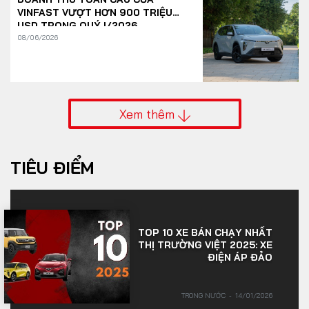
VINFAST VƯỢT HƠN 900 TRIỆU
USD TRONG QUÝ I/2026
08/06/2026
Xem thêm
TIÊU ĐIỂM
TOP 10 XE BÁN CHẠY NHẤT
THỊ TRƯỜNG VIỆT 2025: XE
ĐIỆN ÁP ĐẢO
TRONG NƯỚC
14/01/2026