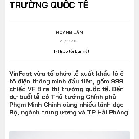
TRƯỜNG QUỐC TẾ
Số liệu thị trường
Nhân vật
Nhịp sống thị trường
Quản trị
MULTIMEDIA
HOÀNG LÂM
25/11/2022
Báo lỗi bài viết
Infographics
Album ảnh
VinFast vừa tổ chức lễ xuất khẩu lô ô
Video
tô điện thông minh đầu tiên, gồm 999
chiếc VF 8 ra thị trường quốc tế. Đến
TRA CỨU XE
dự buổi lễ có Thủ tướng Chính phủ
Phạm Minh Chính cùng nhiều lãnh đạo
HÃNG XE
MODEL
Bộ, ngành trung ương và TP Hải Phòng.
DÒNG XE