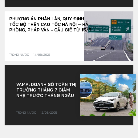
PHƯƠNG ÁN PHÂN LÀN, QUY ĐỊNH
TỐC ĐỘ TRÊN CAO TỐC HÀ NỘI – HẢI
PHÒNG, PHÁP VÂN - CẦU GIẼ TỪ 15/8
TRONG NƯỚC
14/08/2025
VAMA: DOANH SỐ TOÀN THỊ
TRƯỜNG THÁNG 7 GIẢM
NHẸ TRƯỚC THÁNG NGÂU
TRONG NƯỚC
12/08/2025