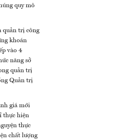
chúng quy mô
à quản trị công
hứng khoán
xếp vào 4
chức năng sở
ong quản trị
ồng Quản trị
ánh giá mới
ỉ thực hiện
nguyện thực
iện chất lượng