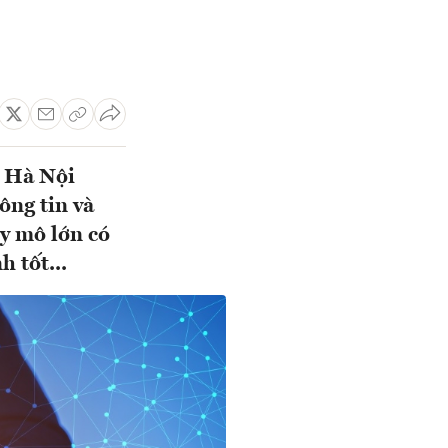
n Hà Nội
ông tin và
y mô lớn có
h tốt...