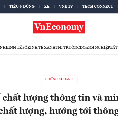
TIÊU & DÙNG
XE
VNE TV
TECH CONNECT
ÍNH
KINH TẾ SỐ
KINH TẾ XANH
THỊ TRƯỜNG
DOANH NGHIỆP
BẤT
CHỨNG KHOÁN
 chất lượng thông tin và mi
hất lượng, hướng tới thông