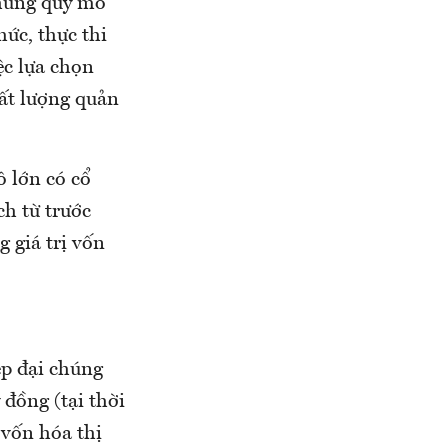
húng quy mô
ức, thực thi
ệc lựa chọn
ất lượng quản
 lớn có cổ
ch từ trước
 giá trị vốn
ệp đại chúng
 đồng (tại thời
 vốn hóa thị