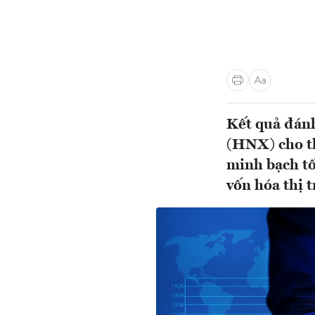
Kết quả đán
(HNX) cho th
minh bạch tố
vốn hóa thị t