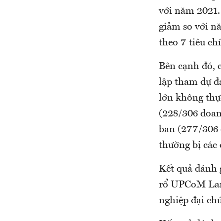
với năm 2021.
giảm so với n
theo 7 tiêu ch
Bên cạnh đó, c
lập tham dự đ
lớn không thự
(228/306 doan
ban (277/306 
thường bị các
Kết quả đánh 
rổ UPCoM Lar
nghiệp đại ch