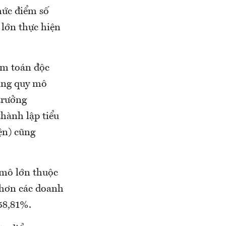
mức điểm số
 lớn thực hiện
iểm toán độc
úng quy mô
trưởng
hành lập tiểu
ện) cũng
 mô lớn thuộc
hơn các doanh
58,81%.