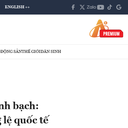
ENGLISH ++
 ĐỘNG SẢN
THẾ GIỚI
DÂN SINH
nh bạch:
 lệ quốc tế