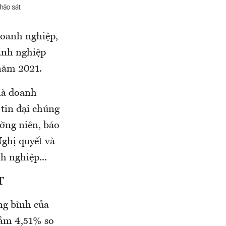
doanh nghiệp,
oanh nghiệp
 năm 2021.
 mà doanh
tin đại chúng
ờng niên, báo
Nghị quyết và
h nghiệp...
T
ng bình của
iảm 4,51% so