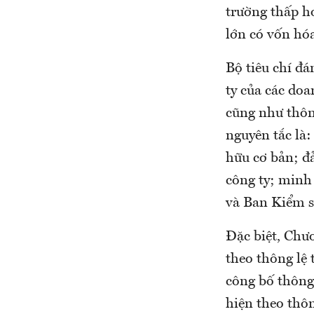
trường thấp h
lớn có vốn hó
Bộ tiêu chí đá
ty của các do
cũng như thông
nguyên tắc là:
hữu cơ bản; đả
công ty; minh
và Ban Kiểm s
Đặc biệt, Chư
theo thông lệ
công bố thông
hiện theo thôn