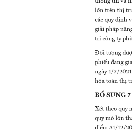
thông tin và
lớn trên thị 
các quy định 
giải pháp nân
trị công ty ph
Đối tượng đượ
phiếu đang gia
ngày 1/7/2021
hóa toàn thị t
BỔ SUNG 7
Xét theo quy 
quy mô lớn tha
điểm 31/12/20