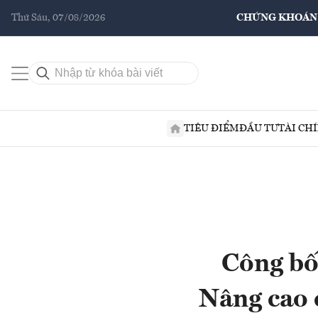
Thứ Sáu, 07/08/2026
CHỨNG KHOÁN
TIÊU ĐIỂM
ĐẦU TƯ
TÀI CH
Công bố
Nâng cao c