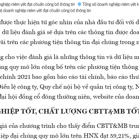
được thực hiện từ góc nhìn của nhà đầu tư đối với 
dữ liệu đánh giá sẽ dựa trên các thông tin được d
ãi trên các phương tiện thông tin đại chúng trong
g cho việc đánh giá là những thông tin và dữ liệu
úng quy mô lớn công bố trên các phương tiện thông 
 chính 2021 bao gồm báo cáo tài chính, báo cáo thư
Điều lệ công ty, Quy chế nội bộ về quản trị công ty, 
đại hội đồng cổ đông thường niên, website của doan
HIỆP TỐT, CHẤT LƯỢNG CBTT&MB TỐ
giá của chương trình cho thấy điểm CBTT&MB tru
iệp đại chúng quy mô lớn trên HNX đạt 59,21%, g