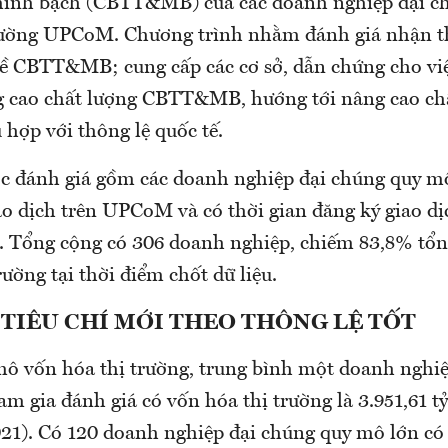
 minh bạch (CBTT&MB) của các doanh nghiệp đại c
trường UPCoM. Chương trình nhằm đánh giá nhận th
về CBTT&MB; cung cấp các cơ sở, dẫn chứng cho vi
g cao chất lượng CBTT&MB, hướng tới nâng cao ch
ù hợp với thông lệ quốc tế.
c đánh giá gồm các doanh nghiệp đại chúng quy mô
o dịch trên UPCoM và có thời gian đăng ký giao dị
. Tổng cộng có 306 doanh nghiệp, chiếm 83,8% tổng
rường tại thời điểm chốt dữ liệu.
 TIÊU CHÍ MỚI THEO THÔNG LỆ TỐT
mô vốn hóa thị trường, trung bình một doanh nghi
m gia đánh giá có vốn hóa thị trường là 3.951,61 tỷ
21). Có 120 doanh nghiệp đại chúng quy mô lớn có