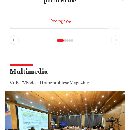
phẩm cụ thể
Đ
Đọc ngay
Multimedia
VnE TV
Podcast
Infographics
eMagazine