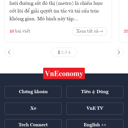
lưới đường sắt đô thị (metro) là chiến lược
cốt lõi để giải quyết ùn tắc và tái cấu trúc
không gian. Mô hình này tập...
10
bài viết
Xem tất cả
2
1
2
3
4
Chứng khoán
Tiêu & Dùng
Xe
VnE TV
Tech Connect
English ++