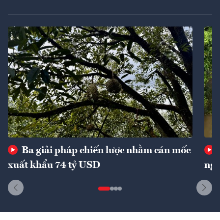
Ba giải pháp chiến lược nhằm cán mốc
xuất khẩu 74 tỷ USD
ngu