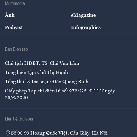
Bảo hiểm
Multimedia
Sự kiện
Nhân lực
Ảnh
eMagazine
Đẹp +
An sinh
Podcast
Infographics
Giải trí
Y tế
Nhà
Ban Biên tập
Ẩm thực
Chủ tịch HĐBT: TS. Chử Văn Lâm
Tổng biên tập: Chử Thị Hạnh
Tổng thư ký tòa soạn: Đào Quang Bính
Giấy phép Tạp chí điện tử số: 272/GP-BTTTT ngày
26/6/2020
Liên hệ tòa soạn
Số 96-98 Hoàng Quốc Việt, Cầu Giấy, Hà Nội