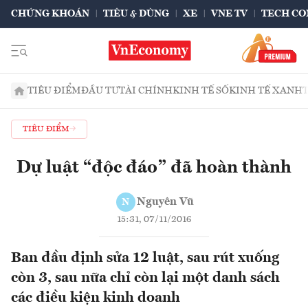
CHỨNG KHOÁN
TIÊU & DÙNG
XE
VNE TV
TECH CO
TIÊU ĐIỂM
ĐẦU TƯ
TÀI CHÍNH
KINH TẾ SỐ
KINH TẾ XANH
TIÊU ĐIỂM
Dự luật “độc đáo” đã hoàn thành
Nguyên Vũ
N
15:31, 07/11/2016
Ban đầu định sửa 12 luật, sau rút xuống
còn 3, sau nữa chỉ còn lại một danh sách
các điều kiện kinh doanh