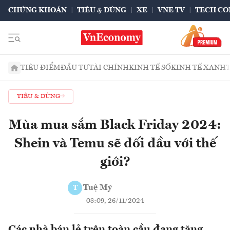
CHỨNG KHOÁN
TIÊU & DÙNG
XE
VNE TV
TECH CO
TIÊU ĐIỂM
ĐẦU TƯ
TÀI CHÍNH
KINH TẾ SỐ
KINH TẾ XANH
TIÊU & DÙNG
Mùa mua sắm Black Friday 2024:
Shein và Temu sẽ đối đầu với thế
giới?
Tuệ Mỹ
T
08:09, 26/11/2024
Các nhà bán lẻ trên toàn cầu đang tăng