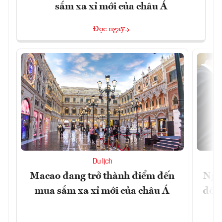
sắm xa xỉ mới của châu Á
Đọc ngay
Du lịch
Macao đang trở thành điểm đến
Ngư
mua sắm xa xỉ mới của châu Á
đổi 