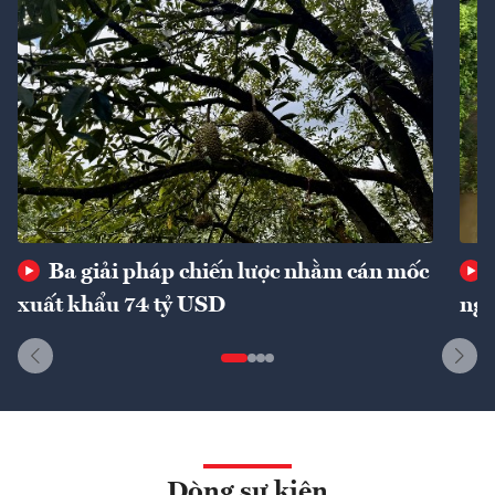
Ba giải pháp chiến lược nhằm cán mốc
xuất khẩu 74 tỷ USD
ngu
Dòng sự kiện