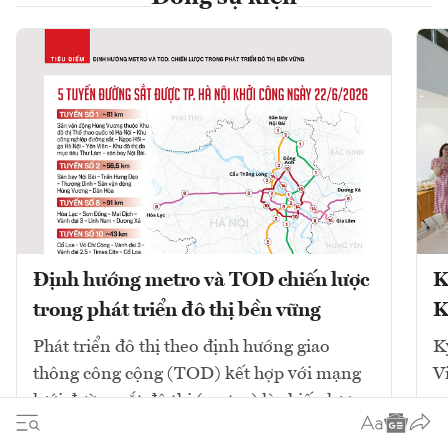
Định hướng metro và TOD chiến lược
K
trong phát triển đô thị bền vững
K
Phát triển đô thị theo định hướng giao
K
thông công cộng (TOD) kết hợp với mạng
V
lưới đường sắt đô thị (metro) là chiến lược
cốt lõi để giải quyết ùn tắc và tái cấu trúc