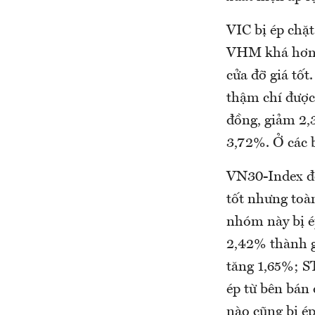
VIC bị ép chặt
VHM khá hơn, 
cửa đỡ giá tố
thậm chí được 
đồng, giảm 2,
3,72%. Ở các b
VN30-Index đó
tốt nhưng toàn
nhóm này bị ép
2,42% thành 
tăng 1,65%; S
ép từ bên bán
nào cũng bị é