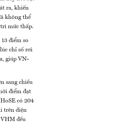
át ra, khiến
đã không thể
trì mức thấp.
n 13 điểm so
lúc chỉ số rơi
a, giúp VN-
ên sang chiều
thời điểm đạt
, HoSE có 204
 trên diện
ẫn VHM đều