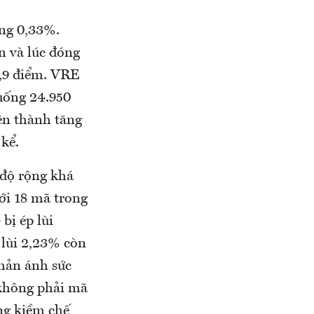
ăng 0,33%.
n và lúc đóng
1,9 điểm. VRE
xuống 24.950
ên thành tăng
 kể.
độ rộng khá
ới 18 mã trong
bị ép lùi
lùi 2,23% còn
phản ánh sức
 không phải mã
ng kiềm chế