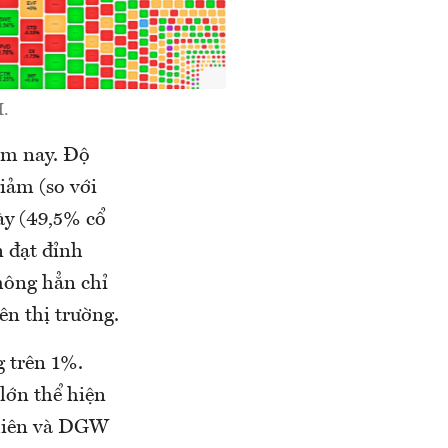
M.
ôm nay. Độ
iảm (so với
ày (49,5% cổ
n đạt đỉnh
không hẳn chỉ
ên thị trường.
g trên 1%.
lớn thể hiện
phiên và DGW