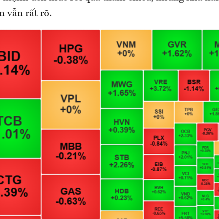
n vẫn rất rõ.