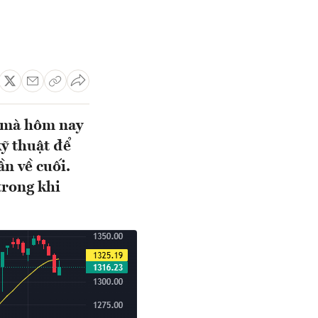
ụ mà hôm nay
ỹ thuật để
ần về cuối.
trong khi