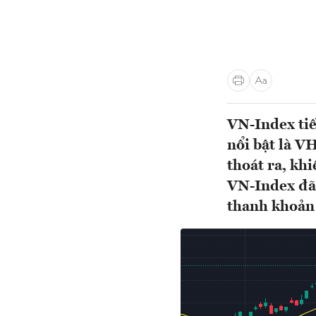
VN-Index tiế
nổi bật là V
thoát ra, kh
VN-Index đã 
thanh khoản 