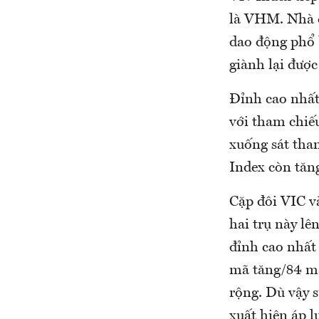
là VHM. Nhà đầ
dao động phổ 
giành lại đượ
Đỉnh cao nhất 
với tham chiếu
xuống sát tha
Index còn tăng
Cặp đôi VIC v
hai trụ này lê
đỉnh cao nhất
mã tăng/84 mã
rộng. Dù vậy 
xuất hiện áp l