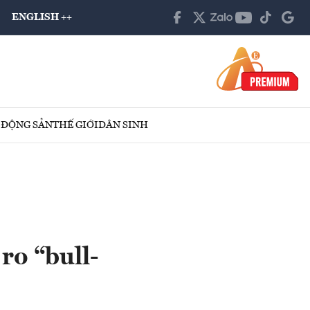
ENGLISH ++
 ĐỘNG SẢN
THẾ GIỚI
DÂN SINH
ro “bull-