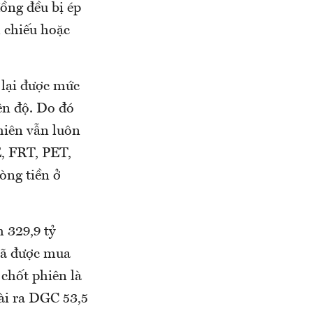
đồng đều bị ép
m chiếu hoặc
 lại được mức
ên độ. Do đó
hiên vẫn luôn
, FRT, PET,
òng tiền ở
 329,9 tỷ
mã được mua
 chốt phiên là
oài ra DGC 53,5