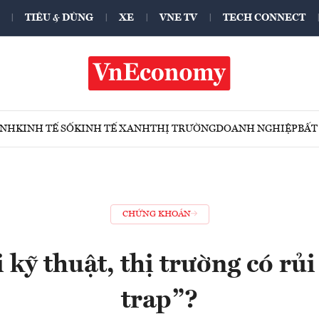
TIÊU & DÙNG
XE
VNE TV
TECH CONNECT
ÍNH
KINH TẾ SỐ
KINH TẾ XANH
THỊ TRƯỜNG
DOANH NGHIỆP
BẤT
CHỨNG KHOÁN
 kỹ thuật, thị trường có rủi 
trap”?