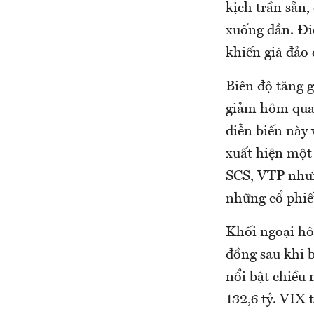
kịch trần sẵn,
xuống dần. Điể
khiến giá đảo 
Biên độ tăng 
giảm hôm qua,
diễn biến này 
xuất hiện một
SCS, VTP nhưn
những cổ phiếu
Khối ngoại hô
đồng sau khi 
nổi bật chiều 
132,6 tỷ. VIX 