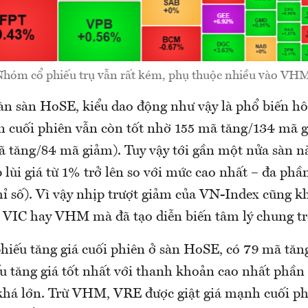
hóm cổ phiếu trụ vẫn rất kém, phụ thuộc nhiều vào VH
àn sàn HoSE, kiểu dao động như vậy là phổ biến h
ến cuối phiên vẫn còn tốt nhờ 155 mã tăng/134 mã g
ã tăng/84 mã giảm). Tuy vậy tới gần một nửa sàn n
p lùi giá từ 1% trở lên so với mức cao nhất – đa phầ
hỉ số). Vì vậy nhịp trượt giảm của VN-Index cũng 
ừ VIC hay VHM mà đã tạo diễn biến tâm lý chung tr
hiếu tăng giá cuối phiên ở sàn HoSE, có 79 mã tăn
 tăng giá tốt nhất với thanh khoản cao nhất phần 
 khá lớn. Trừ VHM, VRE được giật giá mạnh cuối 