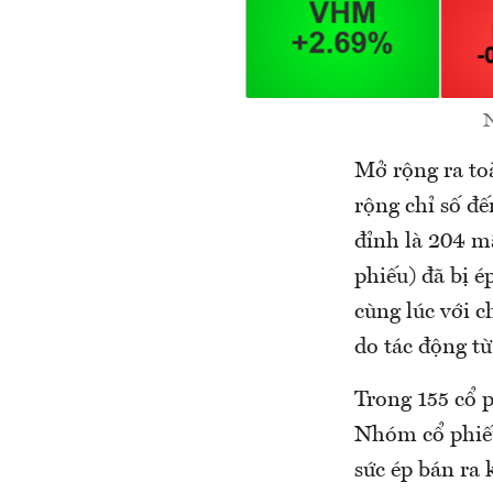
N
Mở rộng ra to
rộng chỉ số đ
đỉnh là 204 m
phiếu) đã bị é
cùng lúc với c
do tác động t
Trong 155 cổ p
Nhóm cổ phiếu
sức ép bán ra