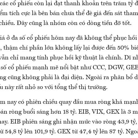
 các cổ phiếu còn lại đạt thanh khoản trên trăm tỷ 
m tích cực là bên bán chưa thể đè giá đến sát tha
chiều. Đây cũng là nhóm còn có dòng tiền đỡ tốt.
giá ở đa số cổ phiếu hôm nay đã không thể phục hồi
 thậm chí phần lớn không lấy lại được đến 50% bi
vẫn chỉ mang tính phục hồi kỹ thuật là chính. Dĩ n
 số cổ phiếu mạnh mẽ nổi bật như CCC, DGW, GEE
g cũng không phải là đại diện. Ngoài ra phân bổ d
 này rất nhỏ so với tổng thể thị trường.
m nay có phiên chiều quay đầu mua ròng khá mạnh
bán ròng buổi sáng hơn 18 tỷ. EIB, VIX, GEX là 3 
nay. EIB phiên sáng ghi nhận mức vào ròng 43,9 tỷ,
từ 54,8 tỷ lên 101,9 tỷ. GEX từ 47,4 tỷ lên 87 tỷ. Ng