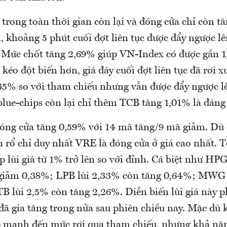
 trong toàn thời gian còn lại và đóng cửa chỉ còn t
khoảng 5 phút cuối đợt liên tục được đẩy ngược lê
t. Mức chốt tăng 2,69% giúp VN-Index có được gần 
kéo đột biến hơn, giá đáy cuối đợt liên tục đã rơi 
35% so với tham chiếu nhưng vẫn được đẩy ngược l
lue-chips còn lại chỉ thêm TCB tăng 1,01% là đáng
ng cửa tăng 0,59% với 14 mã tăng/9 mã giảm. Dù 
 rổ chỉ duy nhất VRE là đóng cửa ở giá cao nhất. T
 lùi giá từ 1% trở lên so với đỉnh. Cá biệt như HPG 
giảm 0,38%; LPB lùi 2,33% còn tăng 0,64%; MWG 
TB lùi 2,5% còn tăng 2,26%. Diễn biến lùi giá này 
 đã gia tăng trong nửa sau phiên chiều nay. Mặc dù
p mạnh đến mức rơi qua tham chiếu, nhưng khả nă