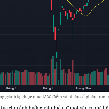
 giành lại được mức 1320 điểm và nhiều cổ phiếu trượt 
 tục chịu ảnh hưởng rất nhiều từ một vài trụ mà h