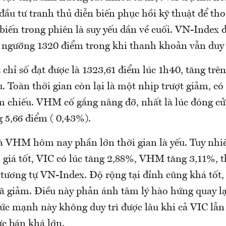
u tư tranh thủ diễn biến phục hồi kỹ thuật để tho
biến trong phiên là suy yếu dần về cuối. VN-Index 
c ngưỡng 1320 điểm trong khi thanh khoản vẫn duy 
chỉ số đạt được là 1323,61 điểm lúc 1h40, tăng trê
. Toàn thời gian còn lại là một nhịp trượt giảm, có 
m chiếu. VHM cố gắng nâng đỡ, nhất là lúc đóng cử
 5,66 điểm ( 0,43%).
à VHM hôm nay phần lớn thời gian là yếu. Tuy nhi
n giá tốt, VIC có lúc tăng 2,88%, VHM tăng 3,11%, 
 tương tự VN-Index. Độ rộng tại đỉnh cũng khá tốt
 giảm. Điều này phản ánh tâm lý hào hứng quay lại
sức mạnh này không duy trì được lâu khi cả VIC l
ực bán khá lớn.