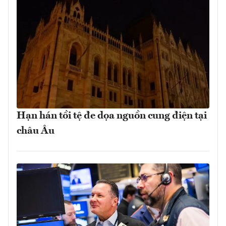
Hạn hán tồi tệ đe dọa nguồn cung điện tại
châu Âu