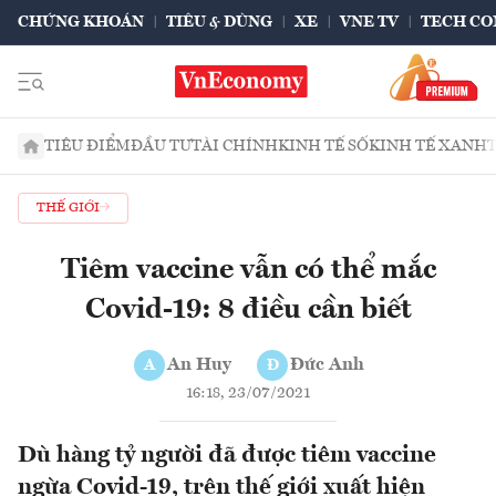
CHỨNG KHOÁN
TIÊU & DÙNG
XE
VNE TV
TECH CO
TIÊU ĐIỂM
ĐẦU TƯ
TÀI CHÍNH
KINH TẾ SỐ
KINH TẾ XANH
THẾ GIỚI
Tiêm vaccine vẫn có thể mắc
Covid-19: 8 điều cần biết
An Huy
Đức Anh
A
Đ
16:18, 23/07/2021
Dù hàng tỷ người đã được tiêm vaccine
ngừa Covid-19, trên thế giới xuất hiện