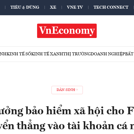
TIÊU & DÙNG
XE
VNE TV
TECH CONNECT
ÍNH
KINH TẾ SỐ
KINH TẾ XANH
THỊ TRƯỜNG
DOANH NGHIỆP
BẤT
DÂN SINH
ưởng bảo hiểm xã hội cho 
ển thẳng vào tài khoản cá