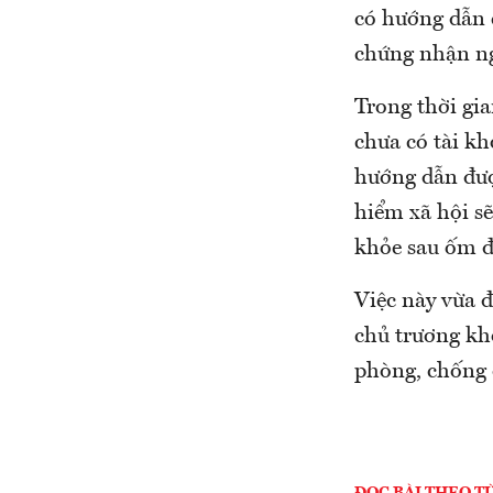
có hướng dẫn c
chứng nhận ng
Trong thời gi
chưa có tài k
hướng dẫn đượ
hiểm xã hội s
khỏe sau ốm đ
Việc này vừa 
chủ trương kh
phòng, chống 