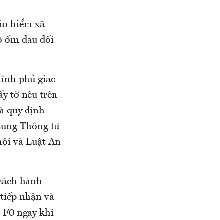
bảo hiểm xã
ộ ốm đau đối
hính phủ giao
y tờ nêu trên
và quy định
 sung Thông tư
hội và Luật An
 cách hành
 tiếp nhận và
ị F0 ngay khi