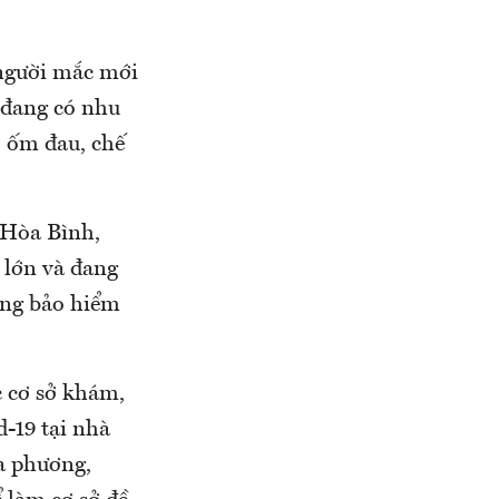
 người mắc mới
i đang có nhu
ộ ốm đau, chế
 Hòa Bình,
t lớn và đang
ởng bảo hiểm
c cơ sở khám,
d-19 tại nhà
a phương,