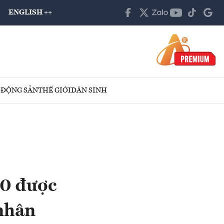
ENGLISH ++
 ĐỘNG SẢN
THẾ GIỚI
DÂN SINH
F0 được
 nhân