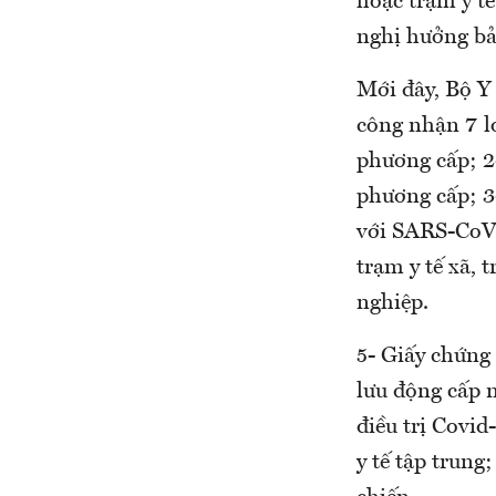
hoặc trạm y tế
nghị hưởng bả
Mới đây, Bộ Y
công nhận 7 lo
phương cấp; 2
phương cấp; 3
với SARS-CoV-2
trạm y tế xã, 
nghiệp.
5- Giấy chứng 
lưu động cấp n
điều trị Covid
y tế tập trung