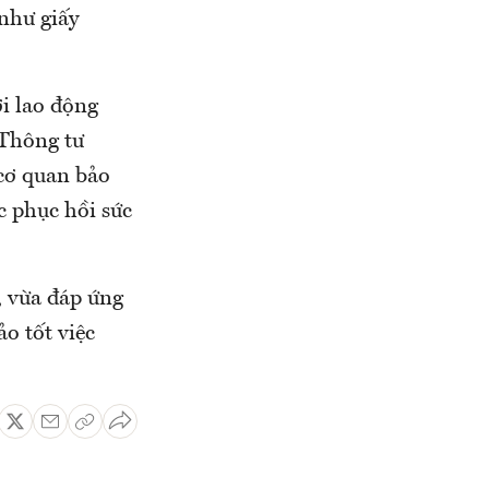
 như giấy
i lao động
 Thông tư
 cơ quan bảo
c phục hồi sức
, vừa đáp ứng
o tốt việc