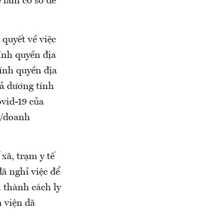
ể làm cơ sở đề
quyết về việc
hính quyền địa
ính quyền địa
uả dương tính
ovid-19 của
an/doanh
xã, trạm y tế
đã nghỉ việc để
n thành cách ly
h viện dã