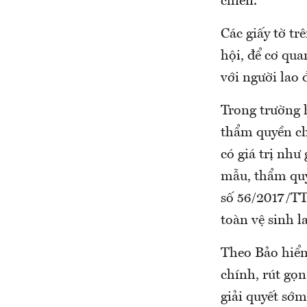
chiến.
Các giấy tờ tr
hội, để cơ qu
với người lao
Trong trường 
thẩm quyền ch
có giá trị như
mẫu, thẩm quy
số 56/2017/TT
toàn vệ sinh l
Theo Bảo hiểm
chính, rút gọn
giải quyết sớm