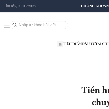
Thứ Bảy, 08/08/2026
CHỨNG KHOÁN
TIÊU ĐIỂM
ĐẦU TƯ
TÀI CH
Tiền h
chuy