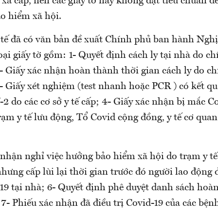
 xã cấp, nên các giấy tờ này không đạt tiêu chuẩn đ
o hiểm xã hội.
 tế đã có văn bản đề xuất Chính phủ ban hành Nghị 
ại giấy tờ gồm: 1- Quyết định cách ly tại nhà do c
- Giấy xác nhận hoàn thành thời gian cách ly do ch
- Giấy xét nghiệm (test nhanh hoặc PCR ) có kết q
 do các cơ sở y tế cấp; 4- Giấy xác nhận bị mắc C
trạm y tế lưu động, Tổ Covid cộng đồng, y tế cơ qu
nhận nghỉ việc hưởng bảo hiểm xã hội do trạm y tế 
hưng cấp lùi lại thời gian trước đó người lao động 
-19 tại nhà; 6- Quyết định phê duyệt danh sách hoà
; 7- Phiếu xác nhận đã điều trị Covid-19 của các bện