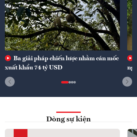
Ba giải pháp chiến lược nhằm cán mốc
xuất khẩu 74 tỷ USD
ngu
Dòng sự kiện