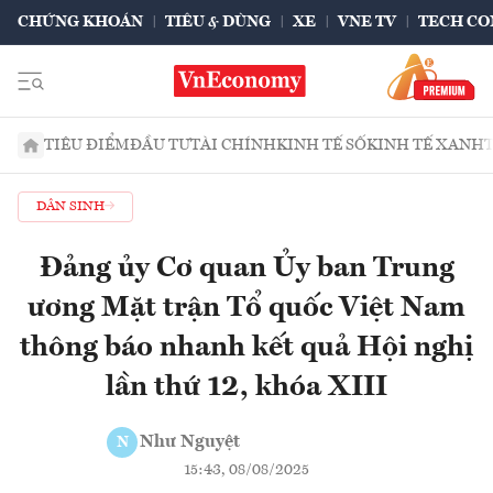
CHỨNG KHOÁN
TIÊU & DÙNG
XE
VNE TV
TECH CO
TIÊU ĐIỂM
ĐẦU TƯ
TÀI CHÍNH
KINH TẾ SỐ
KINH TẾ XANH
DÂN SINH
Đảng ủy Cơ quan Ủy ban Trung
ương Mặt trận Tổ quốc Việt Nam
thông báo nhanh kết quả Hội nghị
lần thứ 12, khóa XIII
Như Nguyệt
N
15:43, 08/08/2025