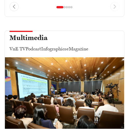
Multimedia
VnE TV
Podcast
Infographics
eMagazine