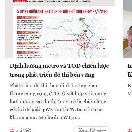
Định hướng metro và TOD chiến lược
K
trong phát triển đô thị bền vững
K
Phát triển đô thị theo định hướng giao
K
thông công cộng (TOD) kết hợp với mạng
V
lưới đường sắt đô thị (metro) là chiến lược
cốt lõi để giải quyết ùn tắc và tái cấu trúc
không gian. Mô hình này tập...
10
bài viết
Xem tất cả
2