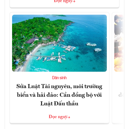
Đọc ngay
Dân sinh
Sửa Luật Tài nguyên, môi trường
L
biển và hải đảo: Cần đồng bộ với
đổi)
Luật Đấu thầu
Đọc ngay