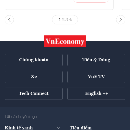
1
2
3
4
Chứng khoán
Tiêu & Dùng
Xe
VnE TV
Tech Connect
English ++
Tất cả chuyên mục
Kinh tế xanh
Tiêu điểm