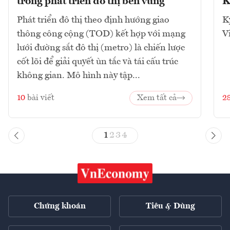
trong phát triển đô thị bền vững
K
Phát triển đô thị theo định hướng giao
K
thông công cộng (TOD) kết hợp với mạng
V
lưới đường sắt đô thị (metro) là chiến lược
cốt lõi để giải quyết ùn tắc và tái cấu trúc
không gian. Mô hình này tập...
10
bài viết
Xem tất cả
2
1
2
3
4
Chứng khoán
Tiêu & Dùng