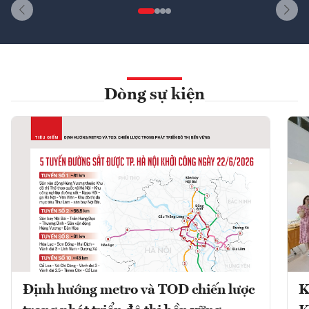
Dòng sự kiện
Định hướng metro và TOD chiến lược
K