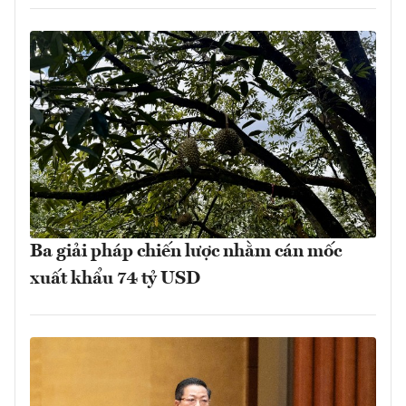
Ba giải pháp chiến lược nhằm cán mốc
xuất khẩu 74 tỷ USD