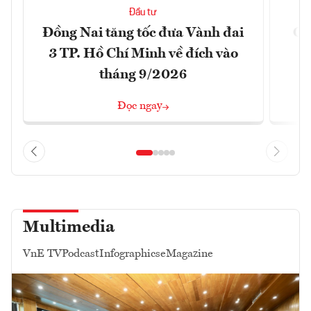
Đầu tư
Đồng Nai tăng tốc đưa Vành đai
Ca
3 TP. Hồ Chí Minh về đích vào
T
tháng 9/2026
Đọc ngay
Multimedia
VnE TV
Podcast
Infographics
eMagazine