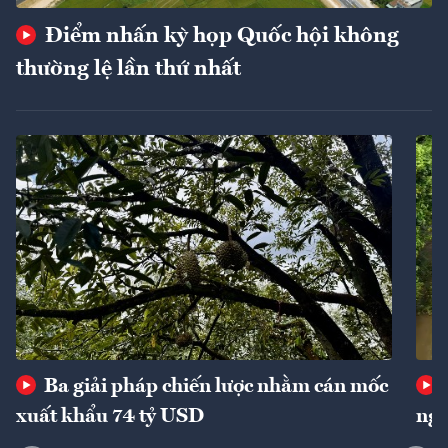
Điểm nhấn kỳ họp Quốc hội không
thường lệ lần thứ nhất
Ba giải pháp chiến lược nhằm cán mốc
xuất khẩu 74 tỷ USD
ngu