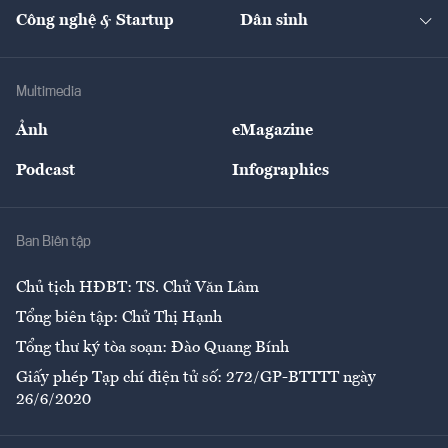
Tạp chí kinh tế Việt Nam
eMagazine
Nhà đầu tư
Du lịch
Công nghệ & Startup
Dân sinh
Tư vấn
Nông sản
Doanh nhân
Tư vấn Tiêu & Dùng
Infographics
Hạ tầng
Sức khỏe
Khung pháp lý
Doanh nghiệp
Địa phương
Thị trường
Bảo hiểm
Multimedia
Sự kiện
Nhân lực
Ảnh
eMagazine
Đẹp +
An sinh
Podcast
Infographics
Giải trí
Y tế
Nhà
Ban Biên tập
Ẩm thực
Chủ tịch HĐBT: TS. Chử Văn Lâm
Tổng biên tập: Chử Thị Hạnh
Tổng thư ký tòa soạn: Đào Quang Bính
Giấy phép Tạp chí điện tử số: 272/GP-BTTTT ngày
26/6/2020