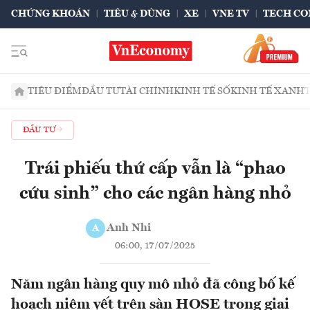
CHỨNG KHOÁN
TIÊU & DÙNG
XE
VNE TV
TECH CO
TIÊU ĐIỂM
ĐẦU TƯ
TÀI CHÍNH
KINH TẾ SỐ
KINH TẾ XANH
ĐẦU TƯ
Trái phiếu thứ cấp vẫn là “phao
cứu sinh” cho các ngân hàng nhỏ
Anh Nhi
A
06:00, 17/07/2025
Năm ngân hàng quy mô nhỏ đã công bố kế
hoạch niêm yết trên sàn HOSE trong giai