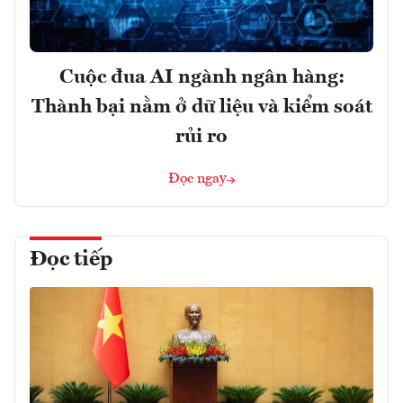
Cuộc đua AI ngành ngân hàng:
Thành bại nằm ở dữ liệu và kiểm soát
rủi ro
Đọc ngay
Đọc tiếp