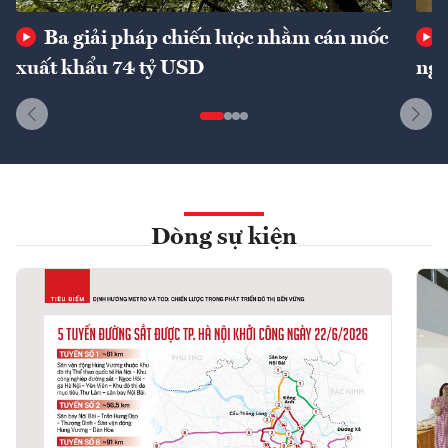
Ba giải pháp chiến lược nhằm cán mốc
xuất khẩu 74 tỷ USD
ngu
Dòng sự kiện