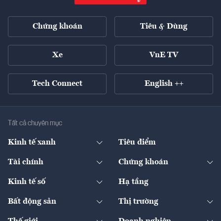
Chứng khoán
Tiêu & Dùng
Xe
VnE TV
Tech Connect
English ++
Tất cả chuyên mục
Kinh tế xanh
Tiêu điểm
Chuyển động xanh
Tài chính
Chứng khoán
Pháp lý
Ngân hàng
Doanh nghiệp niêm yết
Kinh tế số
Hạ tầng
Thương hiệu xanh
Thị trường vốn
Thị trường
Sản phẩm - Thị trường
Bất động sản
Thị trường
Diễn đàn
Thuế
Đầu tư
Tài sản số
Chính sách
Xuất nhập khẩu