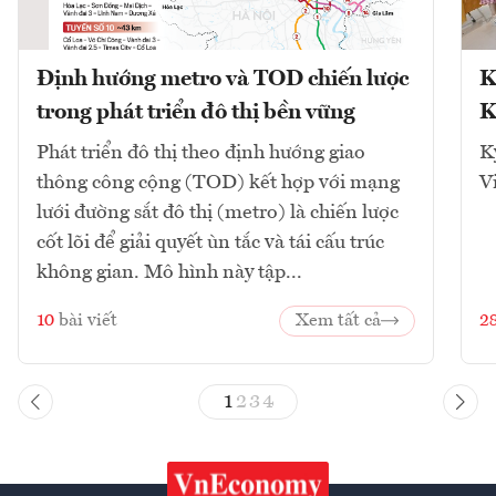
Định hướng metro và TOD chiến lược
K
trong phát triển đô thị bền vững
K
Phát triển đô thị theo định hướng giao
K
thông công cộng (TOD) kết hợp với mạng
V
lưới đường sắt đô thị (metro) là chiến lược
cốt lõi để giải quyết ùn tắc và tái cấu trúc
không gian. Mô hình này tập...
10
bài viết
Xem tất cả
2
1
2
3
4