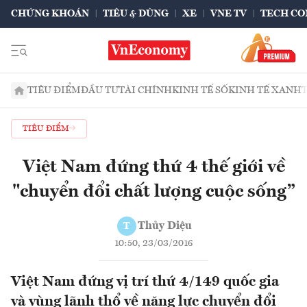
CHỨNG KHOÁN
TIÊU & DÙNG
XE
VNE TV
TECH CO
TIÊU ĐIỂM
ĐẦU TƯ
TÀI CHÍNH
KINH TẾ SỐ
KINH TẾ XANH
TIÊU ĐIỂM
Việt Nam đứng thứ 4 thế giới về
"chuyển đổi chất lượng cuộc sống”
Thủy Diệu
T
10:50, 23/03/2016
Việt Nam đứng vị trí thứ 4/149 quốc gia
và vùng lãnh thổ về năng lực chuyển đổi