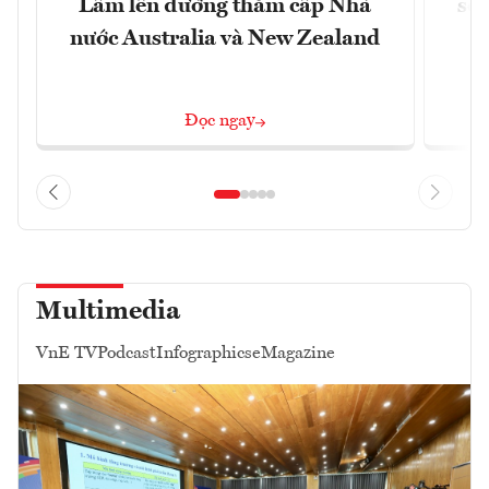
Lâm lên đường thăm cấp Nhà
soá
nước Australia và New Zealand
Đọc ngay
Multimedia
VnE TV
Podcast
Infographics
eMagazine