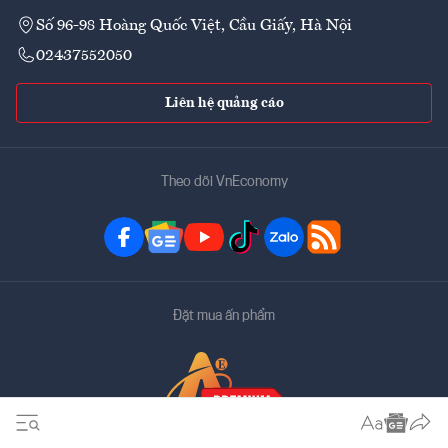
Số 96-98 Hoàng Quốc Việt, Cầu Giấy, Hà Nội
02437552050
Liên hệ quảng cáo
Theo dõi VnEconomy
Đặt mua ấn phẩm