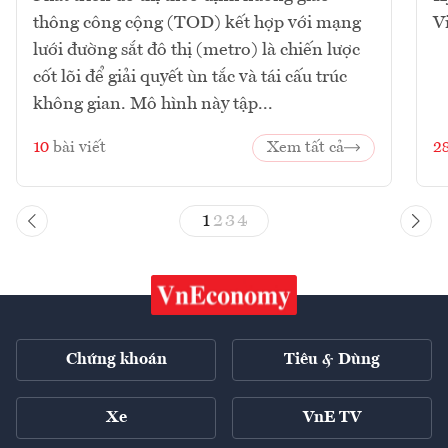
thông công cộng (TOD) kết hợp với mạng
V
lưới đường sắt đô thị (metro) là chiến lược
cốt lõi để giải quyết ùn tắc và tái cấu trúc
không gian. Mô hình này tập...
10
bài viết
Xem tất cả
2
1
2
3
4
Chứng khoán
Tiêu & Dùng
Xe
VnE TV