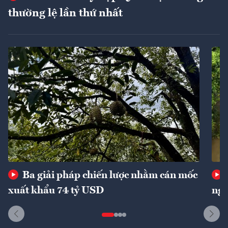
thường lệ lần thứ nhất
Ba giải pháp chiến lược nhằm cán mốc
xuất khẩu 74 tỷ USD
ngu