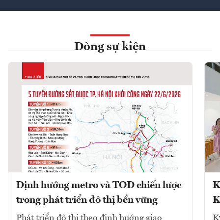
Dòng sự kiện
Định hướng metro và TOD chiến lược
K
trong phát triển đô thị bền vững
K
Phát triển đô thị theo định hướng giao
K