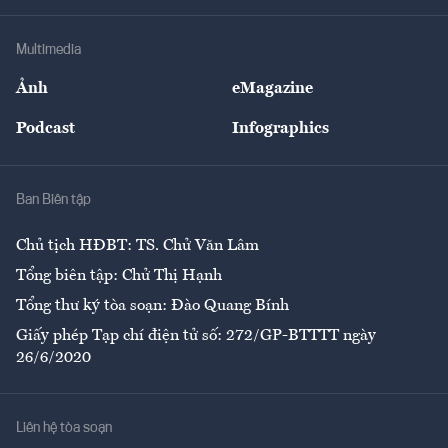
Hạ tầng
Sức khỏe
Khung pháp lý
Doanh nghiệp
Địa phương
Thị trường
Bảo hiểm
Multimedia
Sự kiện
Nhân lực
Ảnh
eMagazine
Đẹp +
An sinh
Podcast
Infographics
Giải trí
Y tế
Nhà
Ban Biên tập
Ẩm thực
Chủ tịch HĐBT: TS. Chử Văn Lâm
Tổng biên tập: Chử Thị Hạnh
Tổng thư ký tòa soạn: Đào Quang Bính
Giấy phép Tạp chí điện tử số: 272/GP-BTTTT ngày
26/6/2020
Liên hệ tòa soạn