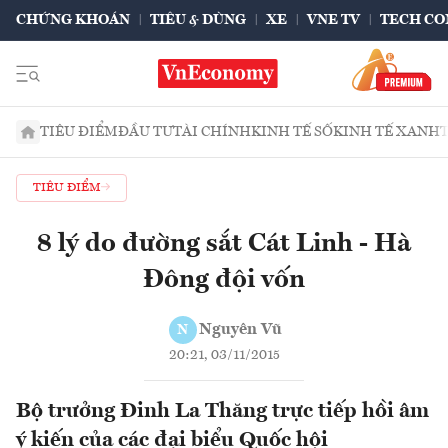
CHỨNG KHOÁN
TIÊU & DÙNG
XE
VNE TV
TECH CO
TIÊU ĐIỂM
ĐẦU TƯ
TÀI CHÍNH
KINH TẾ SỐ
KINH TẾ XANH
TIÊU ĐIỂM
8 lý do đường sắt Cát Linh - Hà
Đông đội vốn
Nguyên Vũ
N
20:21, 03/11/2015
Bộ trưởng Đinh La Thăng trực tiếp hồi âm
ý kiến của các đại biểu Quốc hội