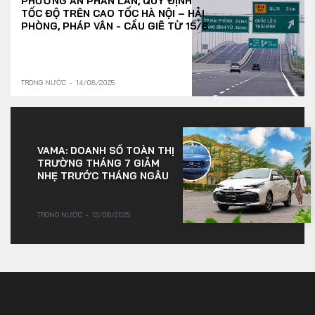
PHƯƠNG ÁN PHÂN LÀN, QUY ĐỊNH
TỐC ĐỘ TRÊN CAO TỐC HÀ NỘI – HẢI
PHÒNG, PHÁP VÂN - CẦU GIẼ TỪ 15/8
TRONG NƯỚC
14/08/2025
VAMA: DOANH SỐ TOÀN THỊ
TRƯỜNG THÁNG 7 GIẢM
NHẸ TRƯỚC THÁNG NGÂU
TRONG NƯỚC
12/08/2025