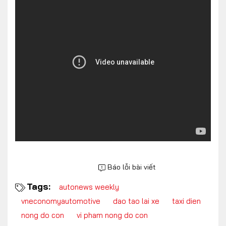
FOLLOW US
Facebook
Youtube
CONTACT US
0972271616
ngocvu.vneconomy@gmail.com
Báo lỗi bài viết
Tags:
autonews weekly
vneconomyautomotive
dao tao lai xe
taxi dien
nong do con
vi pham nong do con