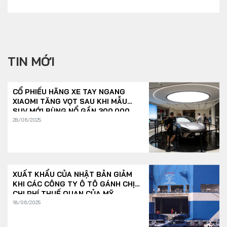
TIN MỚI
CỔ PHIẾU HÃNG XE TAY NGANG
XIAOMI TĂNG VỌT SAU KHI MẪU
SUV MỚI BÙNG NỔ GẦN 300.000
ĐƠN/GIỜ
28/06/2025
XUẤT KHẨU CỦA NHẬT BẢN GIẢM
KHI CÁC CÔNG TY Ô TÔ GÁNH CHỊU
CHI PHÍ THUẾ QUAN CỦA MỸ
18/06/2025