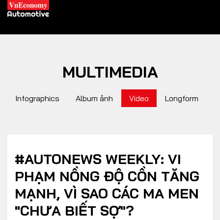
MULTIMEDIA
XE XANH
Infographics
Album ảnh
Video
Longform
Xe khác
Trang chủ
Hybrid
Tiêu điểm
Xe điện
#AUTONEWS WEEKLY: VI
PHẠM NỒNG ĐỘ CỒN TĂNG
THỊ TRƯỜNG XE
DOANH NGHIỆP
MẠNH, VÌ SAO CÁC MA MEN
"CHƯA BIẾT SỢ"?
Chính sách
Thương hiệu