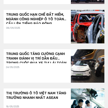
TRUNG QUỐC HẠN CHẾ ĐẤT HIẾM,
NGÀNH CÔNG NGHIỆP Ô TÔ TOÀN
CẦU LÊN TIẾNG BÁO ĐỘNG
08/06/2025
TRUNG QUỐC TĂNG CƯỜNG CẠNH
TRANH GIÀNH VỊ TRÍ DẪN ĐẦU
TRONG CUỘC ĐUA XE TỰ LÁI TOÀN
CẦU
24/05/2025
THỊ TRƯỜNG Ô TÔ VIỆT NAM TĂNG
TRƯỞNG NHANH NHẤT ASEAN
19/05/2025