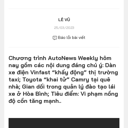
Số liệu thị trường
Nhân vật
Nhịp sống thị trường
Quản trị
LÊ VŨ
25/03/2023
MULTIMEDIA
Báo lỗi bài viết
Infographics
Chương trình AutoNews Weekly hôm
Album ảnh
nay gồm các nội dung đáng chú ý: Dàn
Video
xe điện Vinfast “khấy động” thị trường
taxi; Toyota “khai tử” Camry tại quê
TRA CỨU XE
nhà; Gian dối trong quản lý đào tạo lái
xe ở Hòa Bình; Tiêu điểm: Vi phạm nồng
độ cồn tăng mạnh..
HÃNG XE
MODEL
DÒNG XE