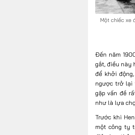
Một chiếc xe 
Đến năm 190
gắt, điều này
để khởi động,
ngược trở lại
gặp
vấn đề
rấ
như là lựa ch
Trước khi Hen
một công ty t