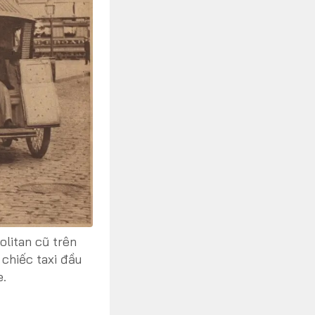
litan cũ trên
chiếc taxi đầu
e.