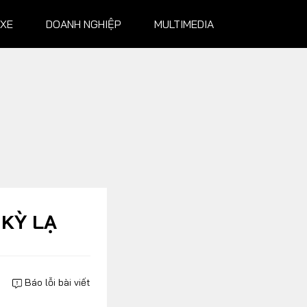
 XE
DOANH NGHIỆP
MULTIMEDIA
NGHIỆP
MULTIMEDIA
Infographics
Album ảnh
Video
 KỲ LẠ
Báo lỗi bài viết