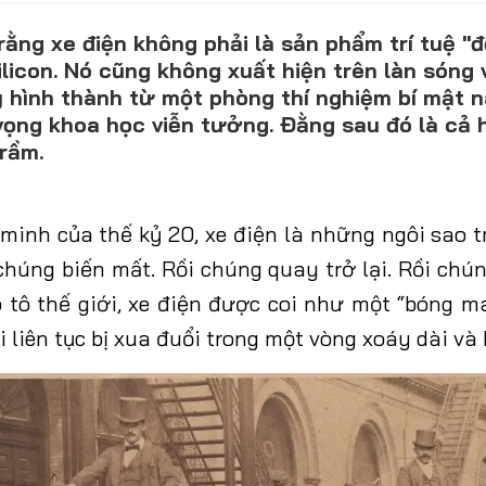
 rằng xe điện không phải là sản phẩm trí tuệ "
licon. Nó cũng không xuất hiện trên làn sóng
CONTACT US
 hình thành từ một phòng thí nghiệm bí mật n
ọng khoa học viễn tưởng. Đằng sau đó là cả h
0972271616
rầm.
ngocvu.vneconomy@gmail.com
 minh của thế kỷ 20, xe điện là những ngôi sao 
húng biến mất. Rồi chúng quay trở lại. Rồi chún
ô tô
thế giới,
xe điện được coi như một
“
bóng m
i
liên tục bị xua đuổi
trong
một vòng xoáy dài và k