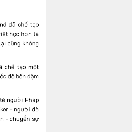
nd đã chế tạo
iết học hơn là
lại cũng không
ã chế tạo một
tốc độ bốn dặm
nté người Pháp
ker - người đã
on - chuyển sự