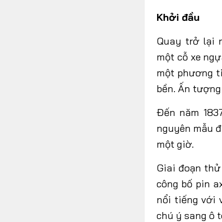
Khởi đầu
Quay trở lại
một cỗ xe ngự
một phương ti
bền. Ấn tượng
Đến năm 1837
nguyên mẫu đầ
một giờ.
Giai đoạn thử
công bố pin a
nổi tiếng với
chú ý sang ô t