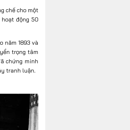
ng chế cho một
 hoạt động 50
go năm 1893 và
uyển trọng tâm
 đã chứng minh
gây
tranh luận
.