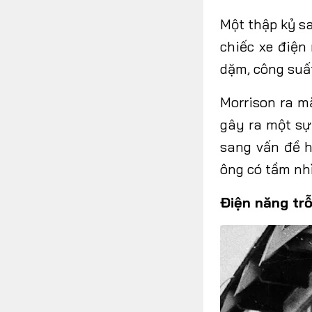
Một thập kỷ s
chiếc xe điệ
dặm, công suất
Morrison ra m
gây ra một sự
sang vấn
đề
ông có tầm nh
Điện năng trỗ