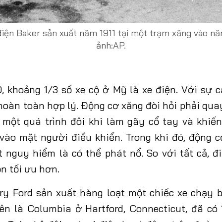
điện Baker sản xuất năm 1911 tại một trạm xăng vào n
ảnh:AP.
0, khoảng
1/3
số xe cộ ở Mỹ là xe điện. Với sự 
 hoàn toàn hợp lý. Động cơ xăng đòi hỏi phải qua
 một quá trình đôi khi làm gãy cổ tay và khiế
 vào mặt người điều khiển. Trong khi đó, động c
t nguy hiểm là
có thể
phát nổ. So
với tất cả
, 
ọn tối
ưu
hơn.
ry Ford sản xuất hàng loạt một chiếc xe chạy 
ên là Columbia ở Hartford, Connecticut, đã có 