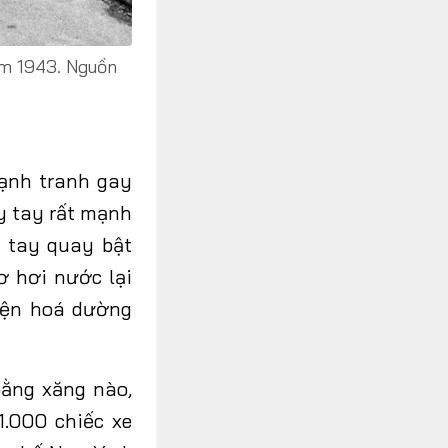
ăm 1943. Nguồn
cạnh tranh gay
y tay rất mạnh
n tay quay bật
ơ hơi nước lại
điện hoá dường
bằng xăng nào,
1.000 chiếc xe