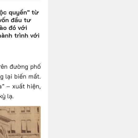
độc quyền" từ
 vốn đầu tư
ào đó với
ành trình với
trên đường phố
g lại biến mất.
a
”
–
xuấ
t hiện,
ỳ lạ.