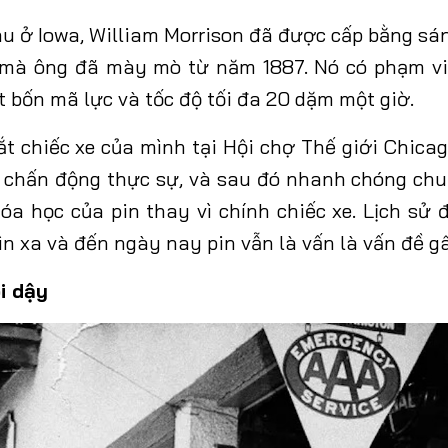
au ở Iowa, William Morrison đã được cấp bằng sá
n mà ông đã mày mò từ năm 1887. Nó có phạm vi
 bốn mã lực và tốc độ tối đa 20 dặm một giờ.
ắt chiếc xe của mình tại Hội chợ Thế giới Chica
 chấn động thực sự, và sau đó nhanh chóng ch
hóa học
của
pin thay vì chính chiếc xe. Lịch sử
ìn xa
và đến ngày nay pin vẫn là vấn là vấn đề 
i dậy