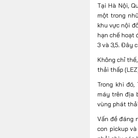
T
ại Hà Nội, Q
một trong nhữ
khu vực nội đô
hạn chế hoạt 
3 và 3,5. Đây 
Không
chỉ thế,
thải thấp (LEZ
Trong khi đó,
máy trên địa 
vùng phát thả
Vấn đề đáng n
con pickup và 