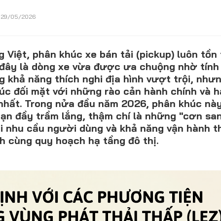
29/05/2026
CONTACT US
g Việt, phân khúc xe bán tải (pickup) luôn tồn
0972271616
i đây là dòng xe vừa được ưa chuộng nhờ tính
 khả năng thích nghi địa hình vượt trội, như
ngocvu.vneconomy@gmail.com
húc đối mặt với những rào cản hành chính và h
nhất. Trong nửa đầu năm 2026, phân khúc này
oạn đầy trầm lắng, thậm chí là những "cơn sa
hi nhu cầu người dùng và khả năng vận hành t
h cùng quy hoạch hạ tầng đô thị.