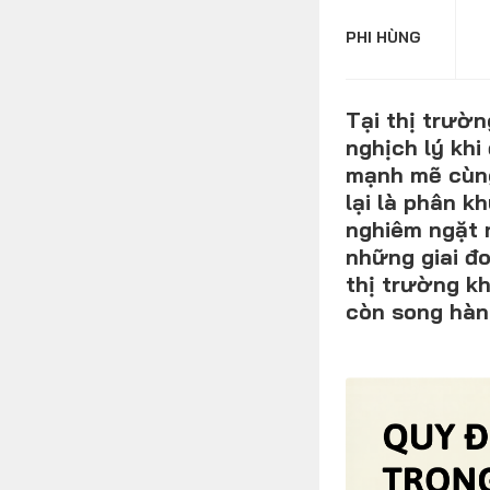
PHI HÙNG
FOLLOW US
Tại thị trườn
nghịch lý kh
mạnh mẽ cùng
Facebook
Youtube
lại là phân k
nghiêm ngặt 
những giai đ
thị trường k
còn song hàn