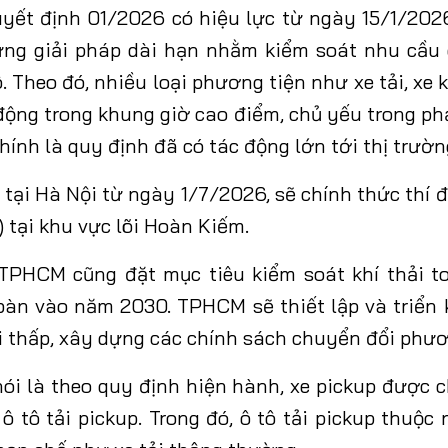
uyết định 01/2026 có hiệu lực từ ngày 15/1/202
ng giải pháp dài hạn nhằm kiểm soát nhu cầu 
. Theo đó, nhiều loại phương tiện như xe tải, xe 
động trong khung giờ cao điểm, chủ yếu trong ph
chính là quy định đã có tác động lớn tới thị trườn
 tại
Hà Nội từ ngày 1/7/2026, sẽ chính thức thí 
) tại khu vực lõi Hoàn Kiếm.
TPHCM
cũng
đặt mục tiêu kiểm soát khí thải to
bàn vào năm 2030. TPHCM sẽ thiết lập và triển 
i thấp, xây dựng các chính sách chuyển đổi phươ
ói là
t
heo quy định hiện hành, xe pickup được c
ô tô tải pickup. Trong đó, ô tô tải pickup thuộc