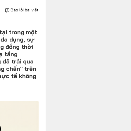
Báo lỗi bài viết
 tại trong một
 đa dụng, sự
ng đồng thời
ạ tầng
 đã trải qua
ng chấn" trên
hực tế không