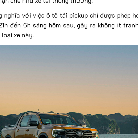
hạn chế như xe tải thông thường.
 nghĩa với việc ô tô tải pickup chỉ được phép h
21h đến 6h sáng hôm sau, gây ra không ít tran
g
loại xe này
.