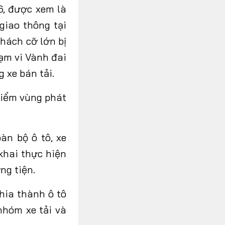
6, được xem là
giao thông tại
khách cỡ lớn bị
ạm vi Vành đai
g xe bán tải.
điểm vùng phát
àn bộ ô tô, xe
khai thực hiện
ng tiện.
hia thành ô tô
 nhóm xe tải và