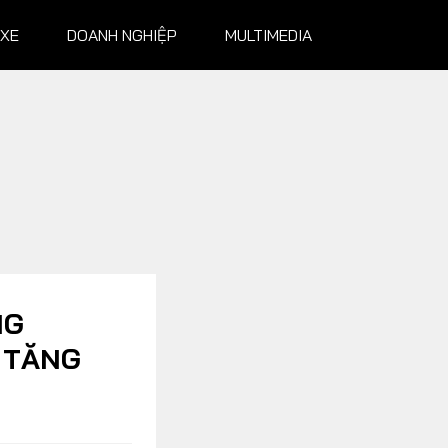
 XE
DOANH NGHIỆP
MULTIMEDIA
NGHIỆP
MULTIMEDIA
Infographics
Album ảnh
Video
NG
 TĂNG