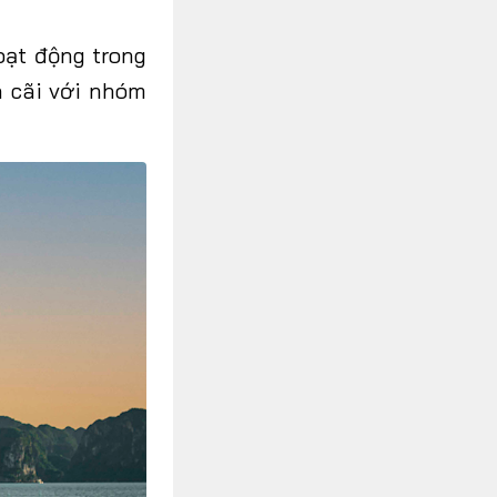
oạt động trong
h
cãi
với
nhóm