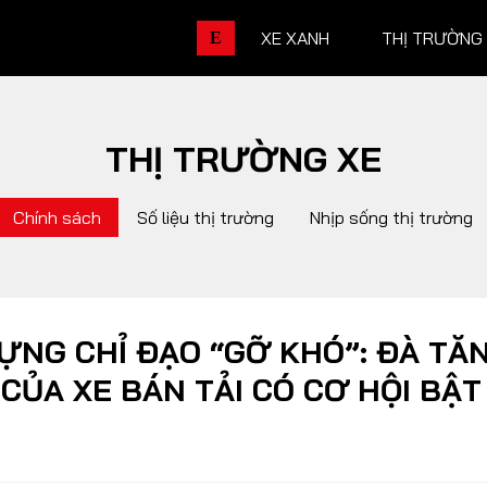
XE XANH
THỊ TRƯỜNG
E
THỊ TRƯỜNG XE
THỊ TRƯỜNG XE
DOANH 
Chính sách
Số liệu thị trường
Nhịp sống thị trường
Chính sách
Thương hiệu
Số liệu thị trường
Nhân vật
Nhịp sống thị trường
Quản trị
ỰNG CHỈ ĐẠO “GỠ KHÓ”: ĐÀ TĂ
CỦA XE BÁN TẢI CÓ CƠ HỘI BẬT
DÒNG XE