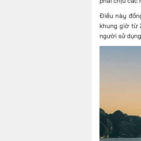
phải chịu các 
Điều này đồng
khung giờ từ 
người sử dụn