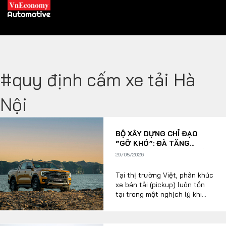
#quy định cấm xe tải Hà
XE XANH
Nội
Xe khác
Trang chủ
BỘ XÂY DỰNG CHỈ ĐẠO
Hybrid
Tiêu điểm
“GỠ KHÓ”: ĐÀ TĂNG
TRƯỞNG CỦA XE BÁN TẢI
Xe điện
29/05/2026
CÓ CƠ HỘI BẬT TĂNG TRỞ
LẠI?
Tại thị trường Việt, phân khúc
THỊ TRƯỜNG XE
DOANH NGHIỆP
xe bán tải (pickup) luôn tồn
tại trong một nghịch lý khi
đây là dòng xe vừa được ưa
chuộng nhờ tính đa dụng, sự
Chính sách
Thương hiệu
mạnh mẽ cùng khả năng thích