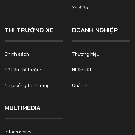
Xe điện
THỊ TRƯỜNG XE
DOANH NGHIỆP
FOLLOW US
Chính sách
Thương hiệu
Facebook
Youtube
Số liệu thị trường
Nhân vật
CONTACT US
Nhịp sống thị trường
Quản trị
0972271616
ngocvu.vneconomy@gmail.com
MULTIMEDIA
Infographics