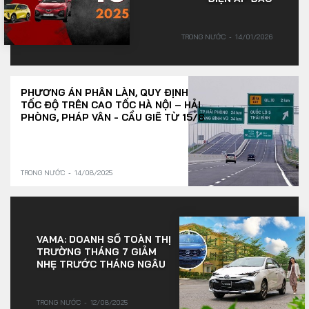
TRONG NƯỚC
14/01/2026
PHƯƠNG ÁN PHÂN LÀN, QUY ĐỊNH
TỐC ĐỘ TRÊN CAO TỐC HÀ NỘI – HẢI
PHÒNG, PHÁP VÂN - CẦU GIẼ TỪ 15/8
TRONG NƯỚC
14/08/2025
VAMA: DOANH SỐ TOÀN THỊ
TRƯỜNG THÁNG 7 GIẢM
NHẸ TRƯỚC THÁNG NGÂU
TRONG NƯỚC
12/08/2025