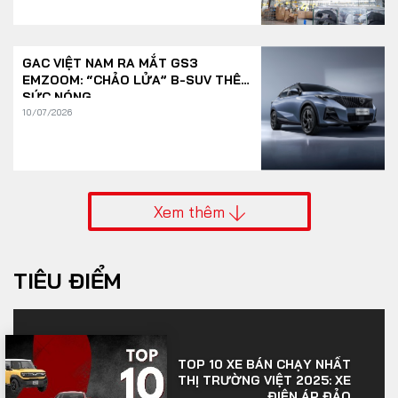
GAC VIỆT NAM RA MẮT GS3
EMZOOM: “CHẢO LỬA” B-SUV THÊM
SỨC NÓNG
10/07/2026
Xem thêm
TIÊU ĐIỂM
TOP 10 XE BÁN CHẠY NHẤT
THỊ TRƯỜNG VIỆT 2025: XE
ĐIỆN ÁP ĐẢO