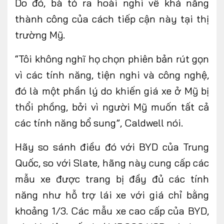
Do
đó, b
à tỏ ra hoài nghi về khả năng
thành công của cách tiếp cận này tại thị
trường Mỹ.
“Tôi không nghĩ họ chọn phiên bản rút gọn
vì các tính năng, tiện nghi và công nghệ
,
đó là một phần lý do khiến giá xe ở Mỹ bị
thổi phồng, bởi vì người Mỹ muốn tất cả
các tính năng bổ sung
”,
Caldwell nói.
Hãy so sánh điều đó với BYD của Trung
Quốc, so với Slate, hãng này cung cấp các
mẫu xe được trang bị đầy đủ các tính
năng như hỗ trợ lái xe với giá chỉ bằng
khoảng
1/3.
Các mẫu xe cao cấp của BYD,