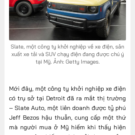
FOLLOW US
Slate, một công ty khởi nghiệp về xe điện, sản
xuất xe tải và SUV chạy điện đang được chú ý
tại Mỹ. Ảnh: Getty Images.
Facebook
Youtube
CONTACT US
Mới
đây,
một công ty khởi nghiệp xe điện
0972271616
có trụ sở tại Detroit đã ra mắt thị trường
ngocvu.vneconomy@gmail.com
– Slate Auto, một liên doanh được tỷ phú
Jeff Bezos hậu thuẫn, cung cấp một thứ
mà người mua ở Mỹ hiếm khi thấy hiện