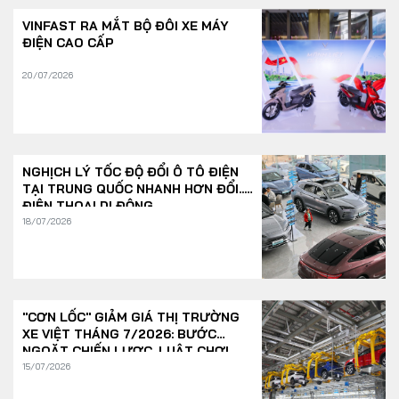
VINFAST RA MẮT BỘ ĐÔI XE MÁY
ĐIỆN CAO CẤP
20/07/2026
NGHỊCH LÝ TỐC ĐỘ ĐỔI Ô TÔ ĐIỆN
TẠI TRUNG QUỐC NHANH HƠN ĐỔI...
ĐIỆN THOẠI DI ĐỘNG
18/07/2026
"CƠN LỐC" GIẢM GIÁ THỊ TRƯỜNG
XE VIỆT THÁNG 7/2026: BƯỚC
NGOẶT CHIẾN LƯỢC, LUẬT CHƠI
THAY ĐỔI
15/07/2026