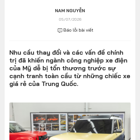
Số liệu thị trường
Nhân vật
NAM NGUYỄN
Nhịp sống thị trường
Quản trị
05/07/2026
Báo lỗi bài viết
MULTIMEDIA
Nhu cầu thay đổi và các vấn đề chính
Infographics
trị đã khiến ngành công nghiệp xe điện
Album ảnh
của Mỹ dễ bị tổn thương trước sự
cạnh tranh toàn cầu từ những chiếc xe
Video
giá rẻ của Trung Quốc.
TRA CỨU XE
HÃNG XE
MODEL
DÒNG XE