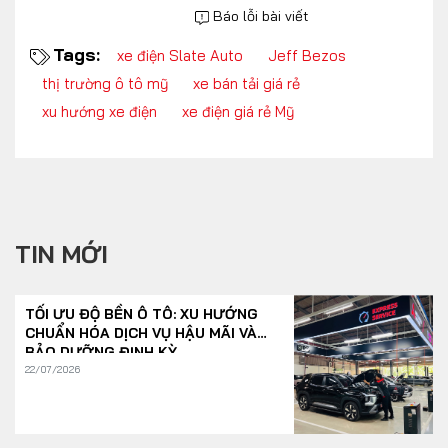
Báo lỗi bài viết
Tags:
xe điện Slate Auto
Jeff Bezos
thị trường ô tô mỹ
xe bán tải giá rẻ
xu hướng xe điện
xe điện giá rẻ Mỹ
TIN MỚI
TỐI ƯU ĐỘ BỀN Ô TÔ: XU HƯỚNG
CHUẨN HÓA DỊCH VỤ HẬU MÃI VÀ
BẢO DƯỠNG ĐỊNH KỲ
22/07/2026