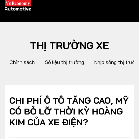
THỊ TRƯỜNG XE
XE XANH
Chính sách
Số liệu thị trường
Nhịp sống thị trườn
Xe khác
Trang chủ
Hybrid
Tiêu điểm
Xe điện
CHI PHÍ Ô TÔ TĂNG CAO, MỸ
CÓ BỎ LỠ THỜI KỲ HOÀNG
THỊ TRƯỜNG XE
DOANH NGHIỆP
KIM CỦA XE ĐIỆN?
Chính sách
Thương hiệu