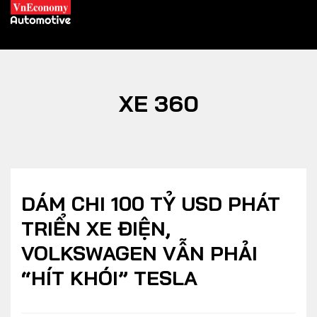
XE 360
XE XANH
Xe khác
Trang chủ
Hybrid
Tiêu điểm
DÁM CHI 100 TỶ USD PHÁT
Xe điện
TRIỂN XE ĐIỆN,
VOLKSWAGEN VẪN PHẢI
THỊ TRƯỜNG XE
DOANH NGHIỆP
“HÍT KHÓI” TESLA
Chính sách
Thương hiệu