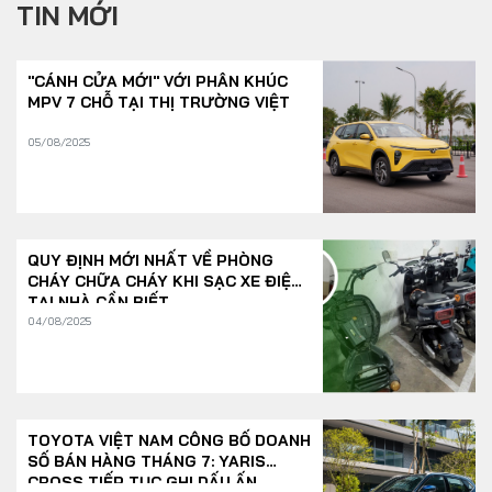
TIN MỚI
"CÁNH CỬA MỚI" VỚI PHÂN KHÚC
MPV 7 CHỖ TẠI THỊ TRƯỜNG VIỆT
05/08/2025
QUY ĐỊNH MỚI NHẤT VỀ PHÒNG
CHÁY CHỮA CHÁY KHI SẠC XE ĐIỆN
TẠI NHÀ CẦN BIẾT
04/08/2025
TOYOTA VIỆT NAM CÔNG BỐ DOANH
SỐ BÁN HÀNG THÁNG 7: YARIS
CROSS TIẾP TỤC GHI DẤU ẤN