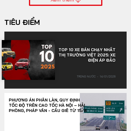
TIÊU ĐIỂM
TOP 10 XE BÁN CHẠY NHẤT
THỊ TRƯỜNG VIỆT 2025: XE
ĐIỆN ÁP ĐẢO
TRONG NƯỚC
14/01/2026
PHƯƠNG ÁN PHÂN LÀN, QUY ĐỊNH
TỐC ĐỘ TRÊN CAO TỐC HÀ NỘI – HẢI
PHÒNG, PHÁP VÂN - CẦU GIẼ TỪ 15/8