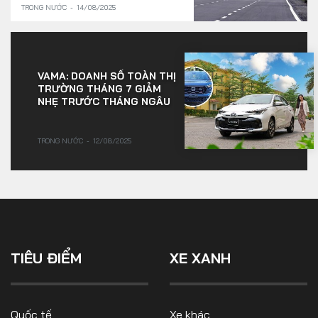
TRONG NƯỚC
14/08/2025
VAMA: DOANH SỐ TOÀN THỊ
TRƯỜNG THÁNG 7 GIẢM
NHẸ TRƯỚC THÁNG NGÂU
TRONG NƯỚC
12/08/2025
TIÊU ĐIỂM
XE XANH
Quốc tế
Xe khác