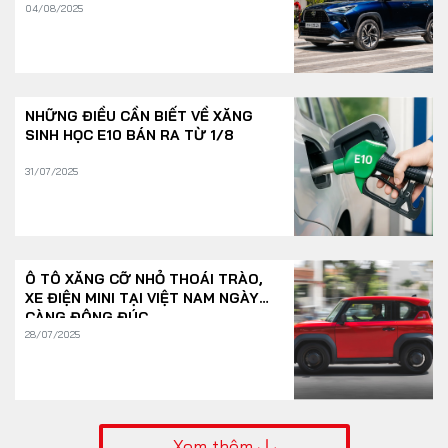
04/08/2025
NHỮNG ĐIỀU CẦN BIẾT VỀ XĂNG
SINH HỌC E10 BÁN RA TỪ 1/8
31/07/2025
Ô TÔ XĂNG CỠ NHỎ THOÁI TRÀO,
XE ĐIỆN MINI TẠI VIỆT NAM NGÀY
CÀNG ĐÔNG ĐÚC
28/07/2025
Xem thêm