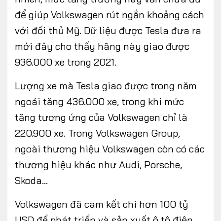
để giúp Volkswagen rút ngắn khoảng cách
với đối thủ Mỹ. Dữ liệu được Tesla đưa ra
mới đây cho thấy hãng này giao được
FOLLOW US
936.000 xe trong 2021.
Lượng xe mà Tesla giao được trong năm
ngoái tăng 436.000 xe, trong khi mức
Facebook
Youtube
tăng tương ứng của Volkswagen chỉ là
CONTACT US
220.900 xe. Trong Volkswagen Group,
0972271616
ngoài thương hiệu Volkswagen còn có các
ngocvu.vneconomy@gmail.com
thương hiệu khác như Audi, Porsche,
Skoda…
Volkswagen đã cam kết chi hơn 100 tỷ
USD để phát triển và sản xuất ô tô điện