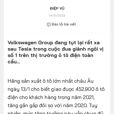
Số liệu thị trường
Nhân vật
ĐIỆP VŨ
Nhịp sống thị trường
Quản trị
14/01/2022
Báo lỗi bài viết
MULTIMEDIA
Volkswagen Group đang tụt lại rất xa
Infographics
sau Tesla trong cuộc đua giành ngôi vị
Album ảnh
số 1 trên thị trường ô tô điện toàn
cầu...
Video
TRA CỨU XE
Hãng sản xuất ô tô lớn nhất châu Âu
ngày 13/1 cho biết giao đuọc 452.900 ô tô
HÃNG XE
MODEL
điện cho khách hàng trong năm 2021,
tăng gần gấp đôi so với năm 2020. Tuy
DÒNG XE
nhiên, mức tăng trưởng này vẫn chưa đủ