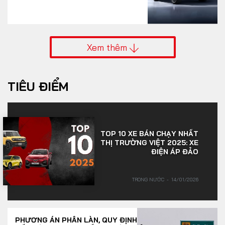
Xem thêm
TIÊU ĐIỂM
TOP 10 XE BÁN CHẠY NHẤT
THỊ TRƯỜNG VIỆT 2025: XE
ĐIỆN ÁP ĐẢO
TRONG NƯỚC
14/01/2026
PHƯƠNG ÁN PHÂN LÀN, QUY ĐỊNH