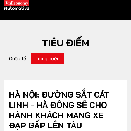
TIÊU ĐIỂM
XE XANH
Quốc tế
Trong nước
Xe khác
Trang chủ
Hybrid
Tiêu điểm
Xe điện
HÀ NỘI: ĐƯỜNG SẮT CÁT
LINH - HÀ ĐÔNG SẼ CHO
THỊ TRƯỜNG XE
DOANH NGHIỆP
HÀNH KHÁCH MANG XE
ĐẠP GẤP LÊN TÀU
Chính sách
Thương hiệu