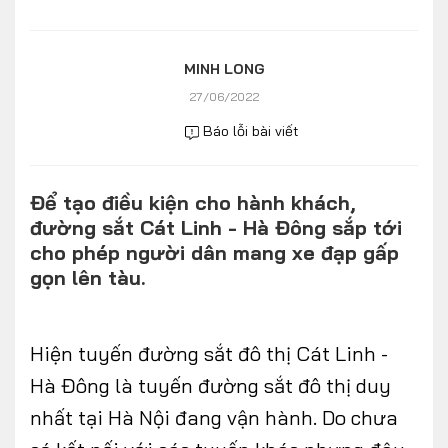
Số liệu thị trường
Nhân vật
Nhịp sống thị trường
Quản trị
MINH LONG
27/06/2022
MULTIMEDIA
Báo lỗi bài viết
Infographics
Để tạo điều kiện cho hành khách,
Album ảnh
đường sắt Cát Linh - Hà Đông sắp tới
Video
cho phép người dân mang xe đạp gấp
gọn lên tàu.
TRA CỨU XE
HÃNG XE
Hiện tuyến đường sắt đô thị Cát Linh -
MODEL
Hà Đông là tuyến đường sắt đô thị duy
nhất tại Hà Nội đang vận hành. Do chưa
DÒNG XE