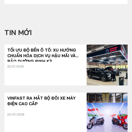
TIN MỚI
TỐI ƯU ĐỘ BỀN Ô TÔ: XU HƯỚNG
CHUẨN HÓA DỊCH VỤ HẬU MÃI VÀ
BẢO DƯỠNG ĐỊNH KỲ
22/07/2026
VINFAST RA MẮT BỘ ĐÔI XE MÁY
ĐIỆN CAO CẤP
20/07/2026