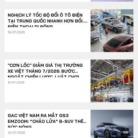
NGHỊCH LÝ TỐC ĐỘ ĐỔI Ô TÔ ĐIỆN
TẠI TRUNG QUỐC NHANH HƠN ĐỔI...
ĐIỆN THOẠI DI ĐỘNG
18/07/2026
"CƠN LỐC" GIẢM GIÁ THỊ TRƯỜNG
XE VIỆT THÁNG 7/2026: BƯỚC
NGOẶT CHIẾN LƯỢC, LUẬT CHƠI
THAY ĐỔI
15/07/2026
GAC VIỆT NAM RA MẮT GS3
EMZOOM: “CHẢO LỬA” B-SUV THÊM
SỨC NÓNG
10/07/2026