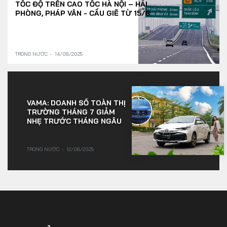
TỐC ĐỘ TRÊN CAO TỐC HÀ NỘI – HẢI
PHÒNG, PHÁP VÂN - CẦU GIẼ TỪ 15/8
TRONG NƯỚC
14/08/2025
VAMA: DOANH SỐ TOÀN THỊ
TRƯỜNG THÁNG 7 GIẢM
NHẸ TRƯỚC THÁNG NGÂU
TRONG NƯỚC
12/08/2025