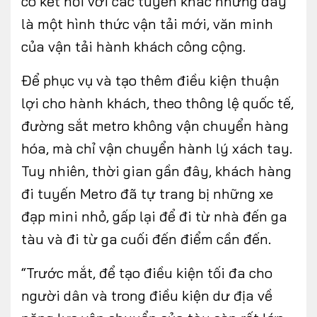
có kết nối với các tuyến khác nhưng đây
là một hình thức vận tải mới, văn minh
của vận tải hành khách công cộng.
FOLLOW US
Để phục vụ và tạo thêm điều kiện thuận
lợi cho hành khách, theo thông lệ quốc tế,
đường sắt metro không vận chuyển hàng
hóa, mà chỉ vận chuyển hành lý xách tay.
Facebook
Youtube
Tuy nhiên, thời gian gần đây, khách hàng
CONTACT US
đi tuyến Metro đã tự trang bị những xe
0972271616
đạp mini nhỏ, gấp lại để đi từ nhà đến ga
ngocvu.vneconomy@gmail.com
tàu và đi từ ga cuối đến điểm cần đến.
“Trước mắt, để tạo điều kiện tối đa cho
người dân và trong điều kiện dư địa về