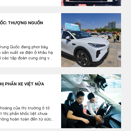
QUỐC: THƯỢNG NGUỒN
Trung Quốc đang phơi bày
à sản xuất xe điện ở khâu hạ
hì các tập đoàn cung ứng vật
ứt gãy trong phân bổ lợi
 các hãng lắp ráp xe vấp
 bán leo thang và bão giá
HỊ PHẦN XE VIỆT NỬA
hoáng của thị trường ô tô
t thị phần khốc liệt chưa
không hoàn toàn đến từ sức
 được "bơm căng" bởi cuộc
lớn và sự chấp nhận hy sinh