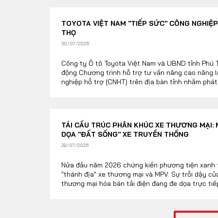
biên lợi nhuận của toàn bộ hệ thống phân phối.
TOYOTA VIỆT NAM "TIẾP SỨC" CÔNG NGHIỆP
THỌ
30/07/2026
Công ty Ô tô Toyota Việt Nam và UBND tỉnh Phú 
động Chương trình hỗ trợ tư vấn nâng cao năng 
nghiệp hỗ trợ (CNHT) trên địa bàn tỉnh nhằm phát
tô, nâng cao năng lực doanh nghiệp và thúc đẩy k
có sự tham dự của lãnh đạo Sở Công Thương, Sở 
khu công nghiệp tỉnh, đại diện Toyota Việt Nam 
TÁI CẤU TRÚC PHÂN KHÚC XE THƯƠNG MẠI: M
DỌA "ĐẤT SỐNG" XE TRUYỀN THỐNG
29/07/2026
Nửa đầu năm 2026 chứng kiến phương tiện xanh
"thánh địa" xe thương mại và MPV. Sự trỗi dậy c
thương mại hóa bán tải điện đang đe dọa trực ti
đốt trong, buộc hệ sinh thái vận tải phải tính toán 