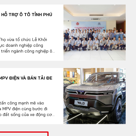
 HỖ TRỢ Ô TÔ TỈNH PHÚ
Thọ vừa tổ chức Lễ Khởi
lực doanh nghiệp công
 triển ngành công nghiệp ô
inh tế địa phương. Buổi lễ
Tài chính, Ban Quản lý các
cùng các doanh nghiệp CNHT.
PV ĐIỆN VÀ BÁN TẢI ĐE
 tấn công mạnh mẽ vào
ủa MPV điện cùng bước đi
ếp đất sống của xe động cơ
lại bài toán kinh tế.