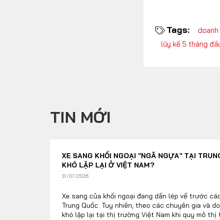
Tags:
doanh 
lũy kế 5 tháng đ
TIN MỚI
XE SANG KHỐI NGOẠI "NGÃ NGỰA" TẠI TRUNG
KHÓ LẶP LẠI Ở VIỆT NAM?
31/07/2026
Xe sang của khối ngoại đang dần lép vế trước các
Trung Quốc. Tuy nhiên, theo các chuyên gia và do
khó lặp lại tại thị trường Việt Nam khi quy mô thị