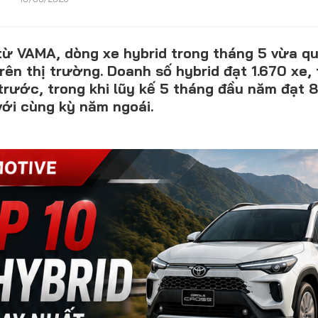
 từ VAMA, dòng xe hybrid trong tháng 5 vừa q
CONTACT US
rên thị trường. Doanh số hybrid đạt 1.670 xe,
trước, trong khi lũy kế 5 tháng đầu năm đạt 8
0972271616
ới cùng kỳ năm ngoái.
ngocvu.vneconomy@gmail.com