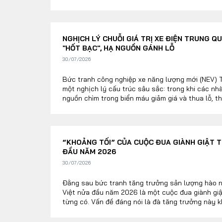
cơ cấu khách hàng có nhiều khác biệt.
NGHỊCH LÝ CHUỖI GIÁ TRỊ XE ĐIỆN TRUNG 
"HỐT BẠC", HẠ NGUỒN GÁNH LỖ
30/07/2026
Bức tranh công nghiệp xe năng lượng mới (NEV) 
một nghịch lý cấu trúc sâu sắc: trong khi các nh
nguồn chìm trong biển máu giảm giá và thua lỗ, t
liệu ở khâu thượng nguồn lại báo lãi kỷ lục. Sự đ
nhuận này phản ánh áp lực gọng kìm khốc liệt khi
phải đà tiêu dùng nội địa suy yếu, cuộc chiến giá
nguyên liệu đầu vào tăng cao.
“KHOẢNG TỐI” CỦA CUỘC ĐUA GIÀNH GIẬT T
ĐẦU NĂM 2026
30/07/2026
Đằng sau bức tranh tăng trưởng sản lượng hào n
Việt nửa đầu năm 2026 là một cuộc đua giành giậ
từng có. Vấn đề đáng nói là đà tăng trưởng này 
mua nội tại khỏe mạnh của nền kinh tế, mà đang
đua hạ giá kịch sàn, đợt xả hàng tồn kho quy mô 