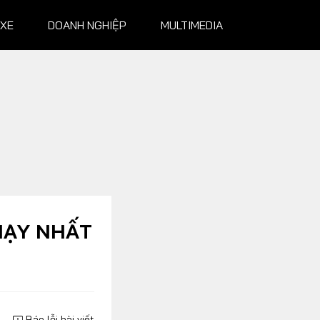
 XE
DOANH NGHIỆP
MULTIMEDIA
NGHIỆP
MULTIMEDIA
Infographics
Album ảnh
Video
CHẠY NHẤT
Báo lỗi bài viết