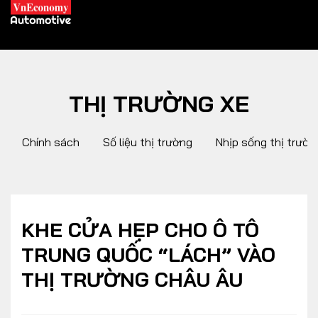
THỊ TRƯỜNG XE
XE XANH
Chính sách
Số liệu thị trường
Nhịp sống thị trườn
Xe khác
Trang chủ
Hybrid
Tiêu điểm
Xe điện
KHE CỬA HẸP CHO Ô TÔ
TRUNG QUỐC “LÁCH” VÀO
THỊ TRƯỜNG XE
DOANH NGHIỆP
THỊ TRƯỜNG CHÂU ÂU
Chính sách
Thương hiệu