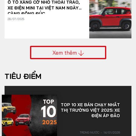
Ô TÔ XĂNG CỠ NHỎ THOÁI TRÀO,
XE ĐIỆN MINI TẠI VIỆT NAM NGÀY
CÀNG ĐÔNG ĐÚC
28/07/2025
Xem thêm
TIÊU ĐIỂM
TOP 10 XE BÁN CHẠY NHẤT
THỊ TRƯỜNG VIỆT 2025: XE
ĐIỆN ÁP ĐẢO
TRONG NƯỚC
14/01/2026