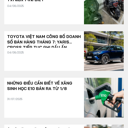
TẠI NHÀ CẦN BIẾT
04/08/2025
TOYOTA VIỆT NAM CÔNG BỐ DOANH
SỐ BÁN HÀNG THÁNG 7: YARIS
CROSS TIẾP TỤC GHI DẤU ẤN
04/08/2025
NHỮNG ĐIỀU CẦN BIẾT VỀ XĂNG
SINH HỌC E10 BÁN RA TỪ 1/8
31/07/2025