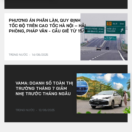
PHƯƠNG ÁN PHÂN LÀN, QUY ĐỊNH
TỐC ĐỘ TRÊN CAO TỐC HÀ NỘI – HẢI
PHÒNG, PHÁP VÂN - CẦU GIẼ TỪ 15/8
TRONG NƯỚC
14/08/2025
VAMA: DOANH SỐ TOÀN THỊ
TRƯỜNG THÁNG 7 GIẢM
NHẸ TRƯỚC THÁNG NGÂU
TRONG NƯỚC
12/08/2025