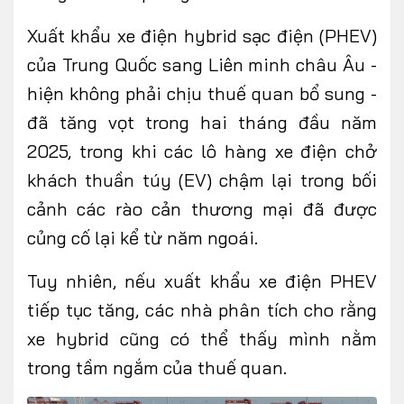
Xuất khẩu xe điện hybrid sạc điện (PHEV)
của Trung Quốc sang Liên minh châu Âu -
hiện không phải chịu thuế quan bổ sung -
FOLLOW US
đã tăng vọt trong hai tháng đầu năm
2025, trong khi các lô hàng xe điện chở
khách thuần túy (EV) chậm lại trong bối
Facebook
Youtube
cảnh các rào cản thương mại đã được
CONTACT US
củng cố lại kể từ năm ngoái.
0972271616
Tuy nhiên, nếu xuất khẩu xe điện PHEV
ngocvu.vneconomy@gmail.com
tiếp tục tăng, các nhà phân tích cho rằng
xe hybrid cũng có thể thấy mình nằm
trong tầm ngắm của thuế quan.