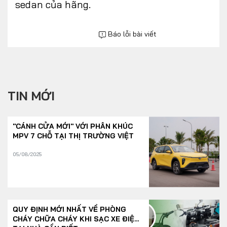
sedan của hãng.
Báo lỗi bài viết
TIN MỚI
"CÁNH CỬA MỚI" VỚI PHÂN KHÚC
MPV 7 CHỖ TẠI THỊ TRƯỜNG VIỆT
05/08/2025
QUY ĐỊNH MỚI NHẤT VỀ PHÒNG
CHÁY CHỮA CHÁY KHI SẠC XE ĐIỆN