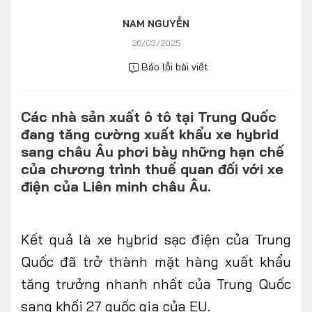
Số liệu thị trường
Nhân vật
NAM NGUYỄN
Nhịp sống thị trường
Quản trị
26/03/2025
Báo lỗi bài viết
MULTIMEDIA
Các nhà sản xuất ô tô tại Trung Quốc
Infographics
đang tăng cường xuất khẩu xe hybrid
Album ảnh
sang châu Âu phơi bày những hạn chế
của chương trình thuế quan đối với xe
Video
điện của Liên minh châu Âu.
TRA CỨU XE
Kết quả là xe hybrid sạc điện của Trung
HÃNG XE
MODEL
Quốc đã trở thành mặt hàng xuất khẩu
tăng trưởng nhanh nhất của Trung Quốc
DÒNG XE
sang khối 27 quốc gia của EU.