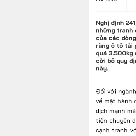
Nghị định 241
FOLLOW US
những tranh c
của các dòng 
ràng ô tô tải
quá 3.500kg 
Facebook
Youtube
cởi bỏ quy đị
này.
Đối
với ngành
về mặt hành 
dịch mạnh mẽ 
tiện chuyên 
cạnh
tranh
v