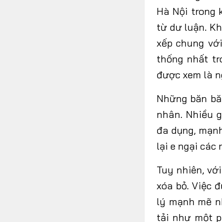
Hà Nội trong
từ dư luận. Kh
xếp chung với
thống nhất tr
được xem là n
Những
băn b
nhân. Nhiều g
đa dụng, mạnh
lại e ngại các 
Tuy
nhiên,
với
xóa bỏ. Việc 
lý mạnh mẽ nh
tải như một p