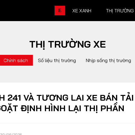
XE XANH
THỊ TRƯỜNG
E
THỊ TRƯỜNG XE
THỊ TRƯỜNG XE
DOANH 
Chính sách
Số liệu thị trường
Nhịp sống thị trường
Chính sách
Thương hiệu
Số liệu thị trường
Nhân vật
Nhịp sống thị trường
Quản trị
H 241 VÀ TƯƠNG LAI XE BÁN TẢI 
OẶT ĐỊNH HÌNH LẠI THỊ PHẦN
DÒNG XE
30/06/2026