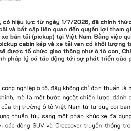
, có hiệu lực từ ngày 1/7/2026, đã chính thức
CONTACT US
ãi và bất cập liên quan đến quyền lợi tham g
xe bán tải (pickup) tại Việt Nam. Bằng việc qu
0972271616
 pickup cabin kép và xe tải van có khối lượng 
ngocvu.vneconomy@gmail.com
sẽ được tổ chức giao thông như ô tô con, Ch
nh pháp lý có tác động tới sự phát triển của
 công nghiệp ô tô,
đây không chỉ đơn thuần là 
chính, mà là một bước ngoặt chiến lược, đánh 
của thị trường ô tô Việt Nam từ tư duy coi bán
dụng thuần túy sang một phân khúc xe đa dụng
ới các dòng SUV và Crossover truyền thống tro