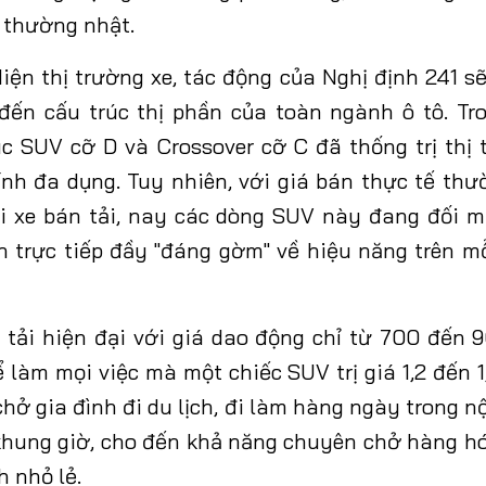
 thường nhật.
diện thị trường
xe
, tác động của Nghị định 241 s
đến cấu trúc thị phần của toàn ngành ô tô. T
c SUV cỡ D và Crossover cỡ C đã thống trị thị
tính đa dụng. Tuy nhiên, với giá bán thực tế th
i xe bán tải, nay các dòng SUV này đang đối m
h trực tiếp đầy "đáng gờm" về hiệu năng trên m
 tải hiện đại với giá dao động chỉ từ 700 đến 9
 làm mọi việc mà một chiếc SUV trị giá 1,2 đến 
chở gia đình đi du lịch, đi làm hàng ngày trong 
 khung giờ, cho đến khả năng chuyên chở hàng h
 nhỏ lẻ.