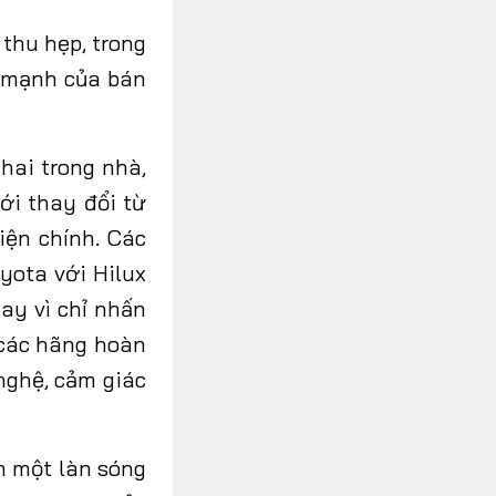
 thu hẹp, trong
mạnh
của bán
 hai trong nhà,
ới thay đổi từ
iện chính. Các
oyota với Hilux
ay vì chỉ nhấn
 các
hãng hoàn
nghệ, cảm giác
n một làn sóng