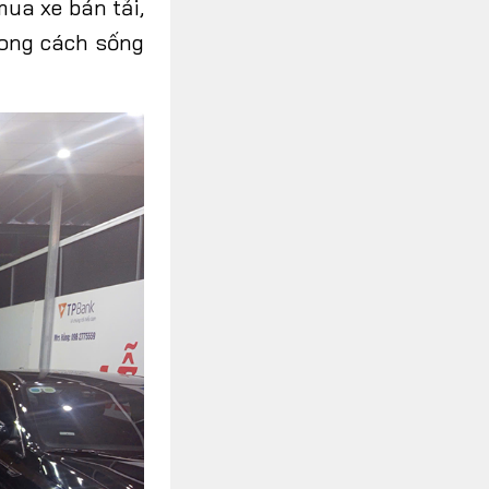
ua xe bán tải,
ong cách sống