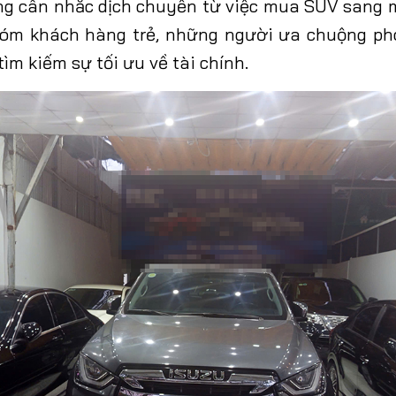
ng cân
nhắc
dịch chuyển từ việc mua SUV sang m
nhóm khách hàng trẻ, những người ưa chuộng ph
ìm kiếm sự tối ưu về tài chính.