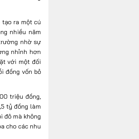
ẽ tạo ra một cú
rong nhiều năm
 trường nhờ sự
ường nhỉnh hơn
ặt với một đối
ỗi đồng vốn bỏ
00 triệu đồng,
1,5 tỷ đồng làm
nội đô mà không
óa cho các nhu