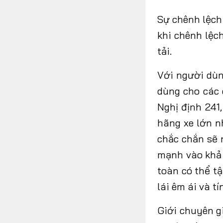
Sự chênh lệch 
khi chênh lệc
tải.
Với
người dù
dùng cho các 
Nghị định 241
hãng xe lớn nh
chắc chắn sẽ 
mạnh vào khả 
toàn
có
thể
tậ
lái êm ái và tí
Giới
chuyên g