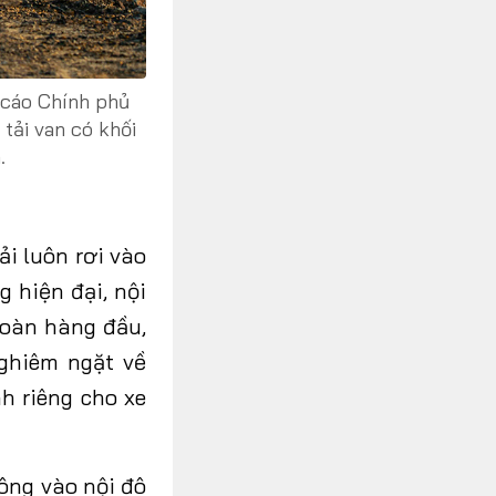
 cáo Chính phủ
tải van có khối
.
ải luôn rơi vào
g hiện đại, nội
toàn hàng đầu,
ghiêm ngặt về
h riêng cho xe
hông vào nội đô