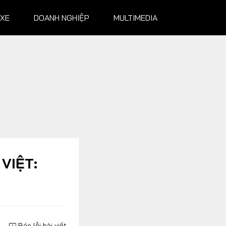
 XE
DOANH NGHIỆP
MULTIMEDIA
NGHIỆP
MULTIMEDIA
Infographics
Album ảnh
Video
VIỆT:
Báo lỗi bài viết