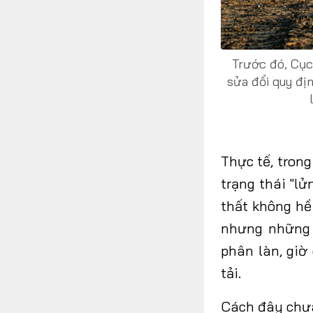
Trước đó, Cục
sửa đổi quy đị
Thực
tế,
trong
trạng thái "lử
thất không
h
nhưng những 
phân làn, giờ
tải.
Cách
đây chư