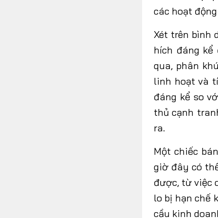
các hoạt động
Xét trên bình 
hích đáng kể 
qua, phân khú
linh hoạt và 
đáng kể so vớ
thủ cạnh tran
ra.
Một chiếc bán
giờ đây có thể
được, từ việc 
lo bị hạn chế
cầu kinh doanh