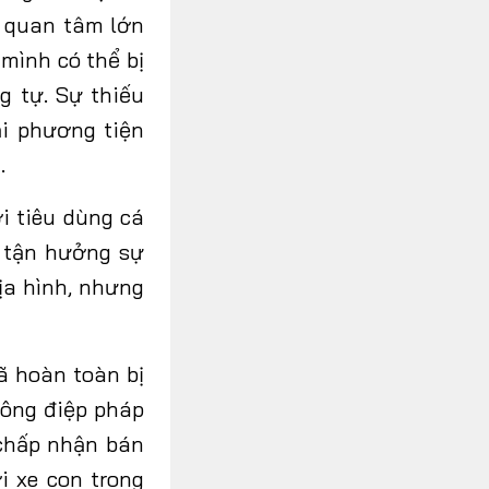
 quan tâm lớn
 mình có thể bị
g tự. Sự thiếu
ại phương tiện
.
i tiêu dùng cá
ể tận hưởng sự
ịa hình, nhưng
đã hoàn toàn bị
hông điệp pháp
 chấp nhận bán
i xe con trong