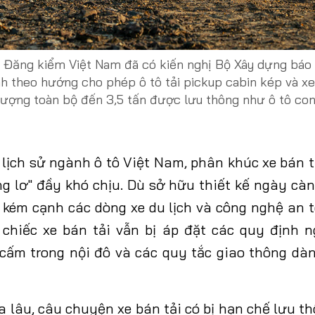
 Đăng kiểm Việt Nam đã có kiến nghị Bộ Xây dựng báo
nh theo hướng cho phép ô tô tải pickup cabin kép và xe 
lượng toàn bộ đến 3,5 tấn được lưu thông như ô tô con
 lịch sử ngành ô tô Việt Nam, phân khúc xe bán t
ng lơ" đầy khó chịu. Dù sở hữu thiết kế ngày càn
ề
kém cạnh các dòng xe du lịch và công nghệ an 
chiếc xe bán tải vẫn bị áp đặt các quy định n
 cấm trong nội đô và các quy tắc giao thông dàn
a lâu,
câu chuyện xe bán tải có bị hạn chế lưu t