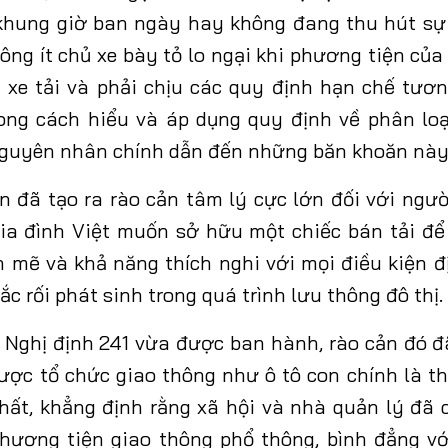
 khung giờ ban ngày hay không đang thu hút sự
ông ít chủ xe bày tỏ lo ngại khi phương tiện của
 xe tải và phải chịu các quy định hạn chế tươn
ong cách hiểu và áp dụng quy định về phân lo
guyên nhân chính dẫn đến những băn khoăn này
ăn đã
tạo ra rào cản tâm lý cực lớn đối với ngườ
ia đình Việt muốn sở hữu một chiếc bán tải đ
 mẽ và khả năng thích nghi với mọi điều kiện đ
rắc rối phát sinh trong quá trình lưu thông đô thị.
 Nghị định 241
vừa được ban hành
, rào cản đó 
được tổ chức giao thông như ô tô con chính là t
ất, khẳng định rằng xã hội và nhà quản lý đã
hương tiện giao thông phổ thông, bình đẳng vớ