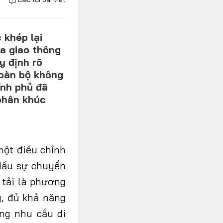
 khép lại
ia giao thông
y định rõ
toàn bộ không
ính phủ đã
 phân khúc
một điều chỉnh
dấu sự chuyển
 tải là phương
, đủ khả năng
ng nhu cầu di