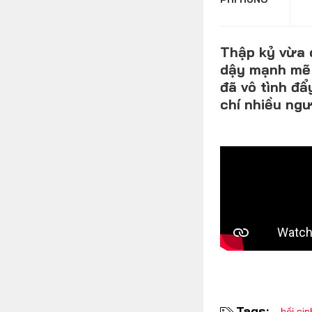
Thập kỷ vừa q
FOLLOW US
dậy mạnh mẽ 
đã vô tình đ
chí nhiều ngư
Facebook
Youtube
Tags:
hồi si