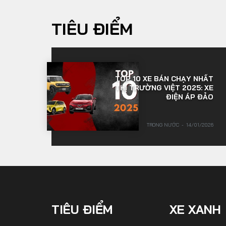
TIÊU ĐIỂM
TOP 10 XE BÁN CHẠY NHẤT
THỊ TRƯỜNG VIỆT 2025: XE
ĐIỆN ÁP ĐẢO
TRONG NƯỚC
14/01/2026
TIÊU ĐIỂM
XE XANH