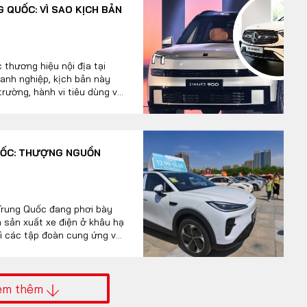
 QUỐC: VÌ SAO KỊCH BẢN
 thương hiệu nội địa tại
anh nghiệp, kịch bản này
 trường, hành vi tiêu dùng và
QUỐC: THƯỢNG NGUỒN
Trung Quốc đang phơi bày
à sản xuất xe điện ở khâu hạ
hì các tập đoàn cung ứng vật
ứt gãy trong phân bổ lợi
 các hãng lắp ráp xe vấp
 bán leo thang và bão giá
em thêm