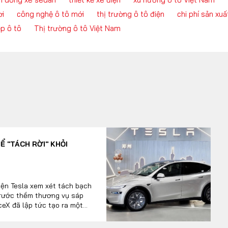
ơi
công nghệ ô tô mới
thị trường ô tô điện
chi phí sản xuấ
p ô tô
Thị trường ô tô Việt Nam
Ể "TÁCH RỜI" KHỎI
điện Tesla xem xét tách bạch
trước thềm thương vụ sáp
ceX đã lập tức tạo ra một
 ô tô toàn cầu.