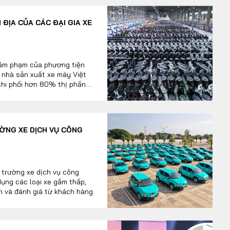
ĐỊA CỦA CÁC ĐẠI GIA XE
 xâm phạm của phương tiện
c nhà sản xuất xe máy Việt
chi phối hơn 80% thị phần.
 bị xáo trộn toàn diện.
ƯỜNG XE DỊCH VỤ CÔNG
 trường xe dịch vụ công
dụng các loại xe gầm thấp,
n và đánh giá từ khách hàng.