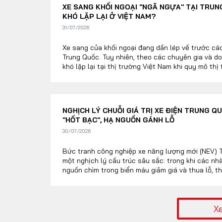
XE SANG KHỐI NGOẠI "NGÃ NGỰA" TẠI TRUNG
KHÓ LẶP LẠI Ở VIỆT NAM?
31/07/2026
Xe sang của khối ngoại đang dần lép vế trước các
Trung Quốc. Tuy nhiên, theo các chuyên gia và do
khó lặp lại tại thị trường Việt Nam khi quy mô thị
cơ cấu khách hàng có nhiều khác biệt.
NGHỊCH LÝ CHUỖI GIÁ TRỊ XE ĐIỆN TRUNG 
"HỐT BẠC", HẠ NGUỒN GÁNH LỖ
30/07/2026
Bức tranh công nghiệp xe năng lượng mới (NEV) 
một nghịch lý cấu trúc sâu sắc: trong khi các nh
nguồn chìm trong biển máu giảm giá và thua lỗ, t
liệu ở khâu thượng nguồn lại báo lãi kỷ lục. Sự đ
nhuận này phản ánh áp lực gọng kìm khốc liệt khi
phải đà tiêu dùng nội địa suy yếu, cuộc chiến giá
nguyên liệu đầu vào tăng cao.
X