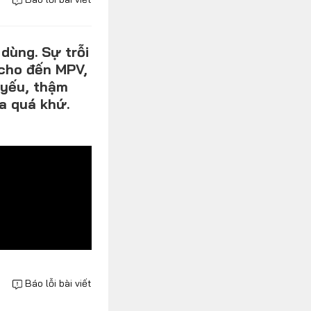
dùng. Sự trỗi
cho đến MPV,
 yếu, thậm
ủa quá khứ.
Báo lỗi bài viết