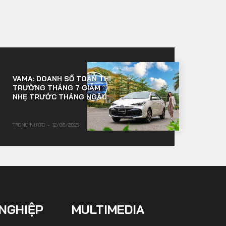
VAMA: DOANH SỐ TOÀN THỊ
TRƯỜNG THÁNG 7 GIẢM
NHẸ TRƯỚC THÁNG NGÂU
TRONG NƯỚC
12/08/2025
NGHIỆP
MULTIMEDIA