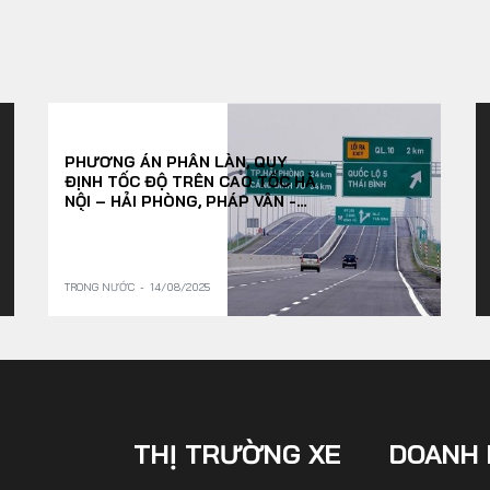
PHƯƠNG ÁN PHÂN LÀN, QUY
ĐỊNH TỐC ĐỘ TRÊN CAO TỐC HÀ
NỘI – HẢI PHÒNG, PHÁP VÂN -
CẦU GIẼ TỪ 15/8
TRONG NƯỚC
14/08/2025
THỊ TRƯỜNG XE
DOANH 