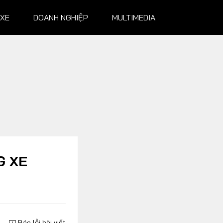
 XE
DOANH NGHIỆP
MULTIMEDIA
NGHIỆP
MULTIMEDIA
Infographics
Album ảnh
Video
G XE
Báo lỗi bài viết