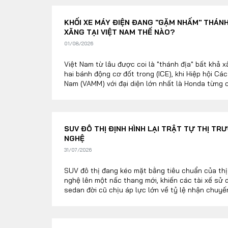
KHỐI XE MÁY ĐIỆN ĐANG "GẶM NHẤM" THÁNH 
XĂNG TẠI VIỆT NAM THẾ NÀO?
01/08/2026
Việt Nam từ lâu được coi là "thánh địa" bất khả
hai bánh động cơ đốt trong (ICE), khi Hiệp hội Cá
Nam (VAMM) với đại diện lớn nhất là Honda từng 
Tuy nhiên, tính đến tháng 7/2026, cục diện này đã
SUV ĐÔ THỊ ĐỊNH HÌNH LẠI TRẬT TỰ THỊ TR
NGHỆ
31/07/2026
SUV đô thị đang kéo mặt bằng tiêu chuẩn của thị
nghệ lên một nấc thang mới, khiến các tài xế sử 
sedan đời cũ chịu áp lực lớn về tỷ lệ nhận chuyế