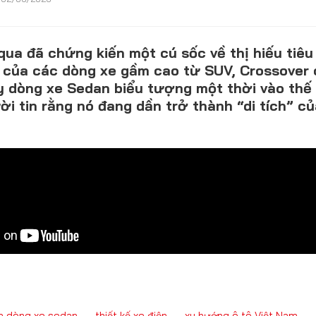
ua đã chứng kiến một cú sốc về thị hiếu tiêu 
CONTACT US
của các dòng xe gầm cao từ SUV, Crossover 
ẩy dòng xe Sedan biểu tượng một thời vào thế
0972271616
ời tin rằng nó đang dần trở thành “di tích” c
ngocvu.vneconomy@gmail.com
nh dòng xe sedan
thiết kế xe điện
xu hướng ô tô Việt Nam