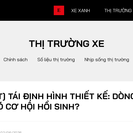
XE XANH
THỊ TRƯỜNG
E
THỊ TRƯỜNG XE
THỊ TRƯỜNG XE
DOANH 
Chính sách
Số liệu thị trường
Nhịp sống thị trường
Chính sách
Thương hiệu
Số liệu thị trường
Nhân vật
Nhịp sống thị trường
Quản trị
] TÁI ĐỊNH HÌNH THIẾT KẾ: DÒN
 CƠ HỘI HỒI SINH?
DÒNG XE
02/06/2026