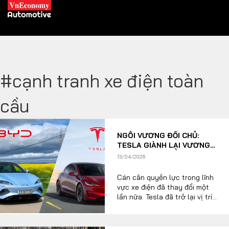
#cạnh tranh xe điện toàn
XE XANH
cầu
Xe khác
Trang chủ
NGÔI VƯƠNG ĐỔI CHỦ:
Hybrid
Tiêu điểm
TESLA GIÀNH LẠI VƯƠNG
MIỆN TỪ TAY ĐỐI THỦ
Xe điện
13/04/2026
TRUNG QUỐC
Cán cân quyền lực trong lĩnh
THỊ TRƯỜNG XE
DOANH NGHIỆP
vực xe điện đã thay đổi một
lần nữa. Tesla đã trở lại vị trí
dẫn đầu trên toàn thế giới
sau khi báo cáo số liệu giao
Chính sách
Thương hiệu
hàng mạnh mẽ hơn trong quý