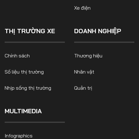
Xe điện
THỊ TRƯỜNG XE
DOANH NGHIỆP
FOLLOW US
Chính sách
Thương hiệu
Facebook
Youtube
Số liệu thị trường
Nhân vật
CONTACT US
Nhịp sống thị trường
Quản trị
0972271616
ngocvu.vneconomy@gmail.com
MULTIMEDIA
Infographics