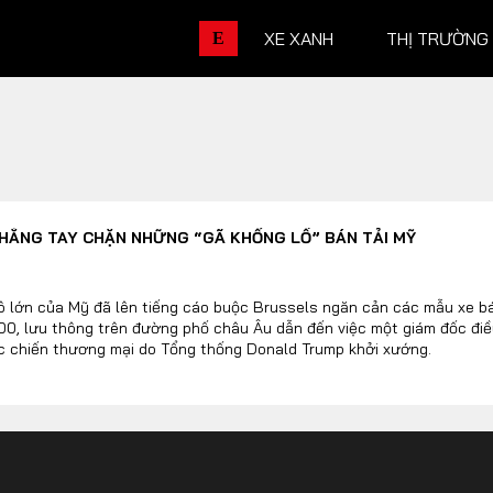
XE XANH
THỊ TRƯỜNG
E
THỊ TRƯỜNG XE
DOANH 
THẲNG TAY CHẶN NHỮNG “GÃ KHỔNG LỒ” BÁN TẢI MỸ
Chính sách
Thương hiệu
Số liệu thị trường
Nhân vật
ô lớn của Mỹ đã lên tiếng cáo buộc Brussels ngăn cản các mẫu xe bá
00, lưu thông trên đường phố châu Âu dẫn đến việc một giám đốc điều
Nhịp sống thị trường
Quản trị
c chiến thương mại do Tổng thống Donald Trump khởi xướng.
DÒNG XE