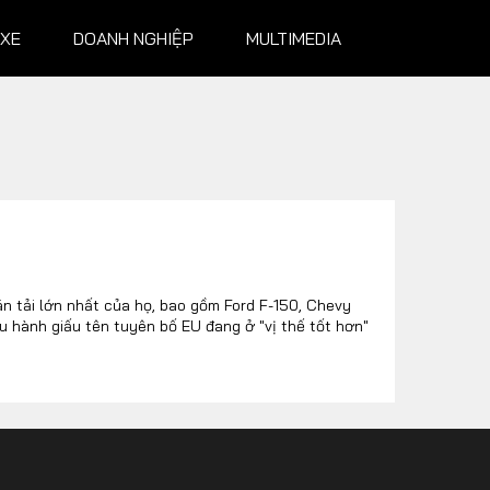
 XE
DOANH NGHIỆP
MULTIMEDIA
NGHIỆP
MULTIMEDIA
Infographics
Album ảnh
n tải lớn nhất của họ, bao gồm Ford F-150, Chevy
 hành giấu tên tuyên bố EU đang ở "vị thế tốt hơn"
Video