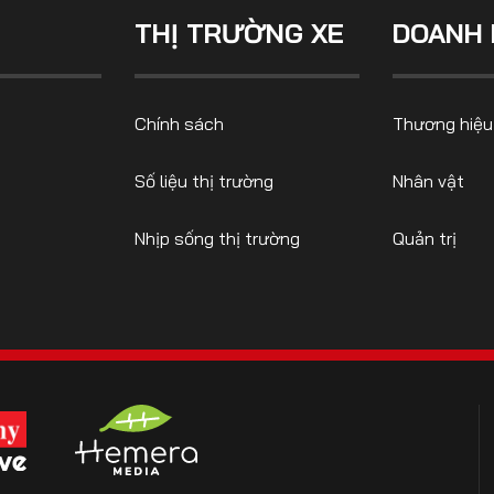
THỊ TRƯỜNG XE
DOANH 
CONTACT US
Chính sách
Thương hiệu
0972271616
ngocvu.vneconomy@gmail.com
Số liệu thị trường
Nhân vật
Nhịp sống thị trường
Quản trị