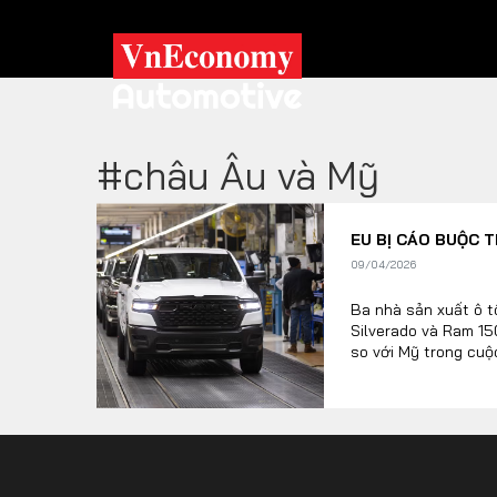
#châu Âu và Mỹ
XE XANH
EU BỊ CÁO BUỘC 
Xe khác
Trang chủ
09/04/2026
Hybrid
Tiêu điểm
Ba nhà sản xuất ô t
Silverado và Ram 15
Xe điện
so với Mỹ trong cuộ
TRA CỨU XE
HÃNG XE
MODEL