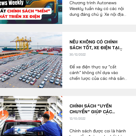
Chương trình Autonews
Weekly tuần này có các nội
dung đáng chú ý: Xe nội địa
tăng sản lượng chờ khách
mua sau tháng “ngâu”; Công
ty đấu giá hoàn lại tiền đặt
cọc cho khách hàng; Ô tô
NẾU KHÔNG CÓ CHÍNH
điện tăng trưởng mạnh trong
SÁCH TỐT, XE ĐIỆN TẠI
năm 2023; Tiêu điểm: Đề xuất
VIỆT NAM KHÓ BÙNG NỔ
chính sách “mềm” khi phát
30/12/2022
NĂM 2023
triển xe điện.
Để xe điện thực sự “cất
cánh” không chỉ dựa vào
chiến lược của các nhà sản
xuất mà còn đòi hỏi nhiều hơn
vào chính sách khuyến khích,
hỗ trợ của chính phủ mỗi
quốc gia. Tầm nhìn dài hạn và
CHÍNH SÁCH “UYỂN
tỷ trọng đầu tư hợp lý là yếu
CHUYỂN” GIÚP CÁC
tố quyết định đến khả năng
CƯỜNG QUỐC ĐẨY MẠNH
hoàn thành các mục tiêu
12/10/2022
PHÁT TRIỂN XE ĐIỆN
phát triển ngành công nghiệp
tỷ đô này.
Chính sách được coi là hành