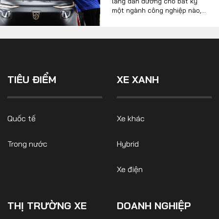
lang dẫn đường cho bất kỳ
một ngành công nghiệp nào,
xe điện cũng không ngoại lệ.
Sẽ không có một chính sách
nào tồn tại mãi mãi và cũng
không có một cơ chế nào áp
dụng chung cho toàn thế giới.
Thay vào đó, mỗi quốc gia
phải tự tìm hướng đi cho
TIÊU ĐIỂM
XE XANH
mình, lựa chọn những cơ chế,
chính sách phù hợp nhất để
tạo đà cho xe điện phát triển.
Quốc tế
Xe khác
Trong nước
Hybrid
Xe điện
THỊ TRƯỜNG XE
DOANH NGHIỆP