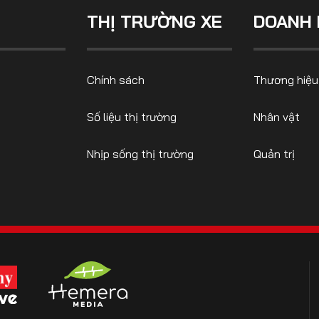
THỊ TRƯỜNG XE
DOANH 
CONTACT US
Chính sách
Thương hiệu
0972271616
ngocvu.vneconomy@gmail.com
Số liệu thị trường
Nhân vật
Nhịp sống thị trường
Quản trị