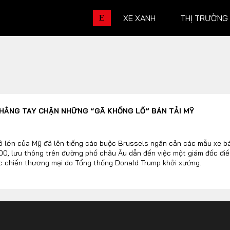
XE XANH
THỊ TRƯỜNG
E
THỊ TRƯỜNG XE
DOANH 
THẲNG TAY CHẶN NHỮNG “GÃ KHỔNG LỒ” BÁN TẢI MỸ
Chính sách
Thương hiệu
Số liệu thị trường
Nhân vật
ô lớn của Mỹ đã lên tiếng cáo buộc Brussels ngăn cản các mẫu xe bá
00, lưu thông trên đường phố châu Âu dẫn đến việc một giám đốc điều
Nhịp sống thị trường
Quản trị
c chiến thương mại do Tổng thống Donald Trump khởi xướng.
DÒNG XE