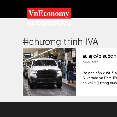
#chương trình IVA
XE XANH
EU BỊ CÁO BUỘC 
Xe khác
Trang chủ
09/04/2026
Hybrid
Tiêu điểm
Ba nhà sản xuất ô t
Silverado và Ram 15
Xe điện
so với Mỹ trong cuộ
TRA CỨU XE
HÃNG XE
MODEL