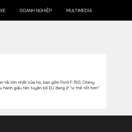
 XE
DOANH NGHIỆP
MULTIMEDIA
NGHIỆP
MULTIMEDIA
Infographics
Album ảnh
n tải lớn nhất của họ, bao gồm Ford F-150, Chevy
 hành giấu tên tuyên bố EU đang ở "vị thế tốt hơn"
Video