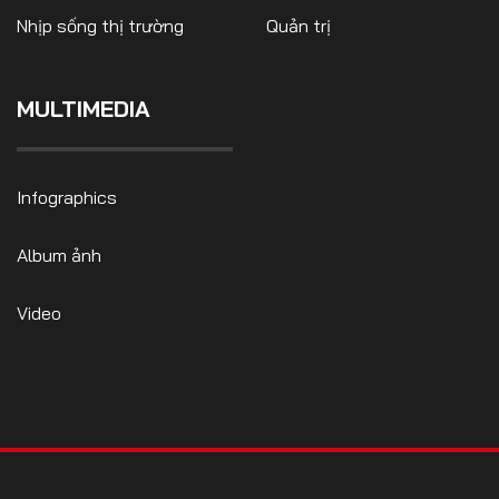
Nhịp sống thị trường
Quản trị
MULTIMEDIA
FOLLOW US
Infographics
Facebook
Youtube
Album ảnh
CONTACT US
Video
0972271616
ngocvu.vneconomy@gmail.com