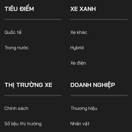
Số liệu thị trường
Nhân vật
TIÊU ĐIỂM
XE XANH
Nhịp sống thị trường
Quản trị
MULTIMEDIA
Quốc tế
Xe khác
Trong nước
Hybrid
Infographics
Album ảnh
Xe điện
Video
THỊ TRƯỜNG XE
DOANH NGHIỆP
TRA CỨU XE
HÃNG XE
MODEL
Chính sách
Thương hiệu
Số liệu thị trường
Nhân vật
DÒNG XE