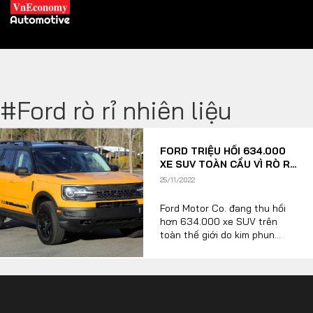
#Ford rò rỉ nhiên liệu
XE XANH
FORD TRIỆU HỒI 634.000
Xe khác
Trang chủ
XE SUV TOÀN CẦU VÌ RÒ RỈ
NHIÊN LIỆU VÀ NGUY CƠ
25/11/2022
Hybrid
Tiêu điểm
CHÁY NỔ
Ford Motor Co. đang thu hồi
Xe điện
hơn 634.000 xe SUV trên
toàn thế giới do kim phun
THỊ TRƯỜNG XE
nhiên liệu bị nứt có thể làm
DOANH NGHIỆP
tràn nhiên liệu hoặc rò rỉ hơi
vào động cơ đang nóng và có
thể gây ra hỏa hoạn.
Chính sách
Thương hiệu