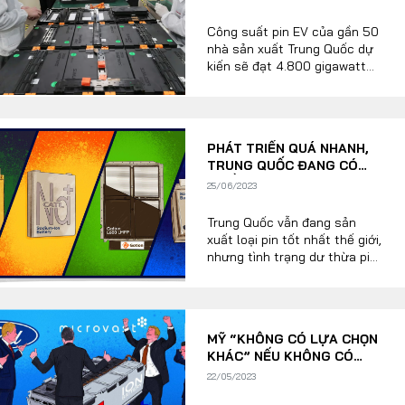
QUỐC ĐỐI MẶT RỦI RO LỚN
Công suất pin EV của gần 50
nhà sản xuất Trung Quốc dự
kiến sẽ đạt 4.800 gigawatt
giờ vào năm 2025, gấp 4 lần
FOLLOW US
nhu cầu thực tế của thị
trường. Hiện 10 nhà sản xuất
pin hàng đầu của Trung Quốc
PHÁT TRIỂN QUÁ NHANH,
đã tăng thị phần của họ lên
TRUNG QUỐC ĐANG CÓ
97% từ 96% trong tháng 5.
NHIỀU PIN HƠN XE ĐIỆN
Facebook
Youtube
25/06/2023
CONTACT US
Trung Quốc vẫn đang sản
xuất loại pin tốt nhất thế giới,
nhưng tình trạng dư thừa pin
0972271616
xe điện chất lượng thấp đang
lấn át công nghệ tiên tiến
ngocvu.vneconomy@gmail.com
hơn.
MỸ “KHÔNG CÓ LỰA CHỌN
KHÁC” NẾU KHÔNG CÓ
CÁC CÔNG TY PIN TRUNG
22/05/2023
QUỐC