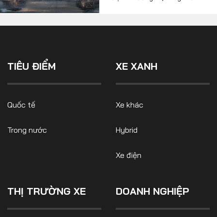
giới vẫn loay hoay về công
nghệ pin an toàn hay mang lại
phạm vi lái xa hơn. Trong quá
trình này, có vẻ Trung Quốc
đang đi đúng hướng...
TIÊU ĐIỂM
XE XANH
Quốc tế
Xe khác
Trong nước
Hybrid
Xe điện
THỊ TRƯỜNG XE
DOANH NGHIỆP