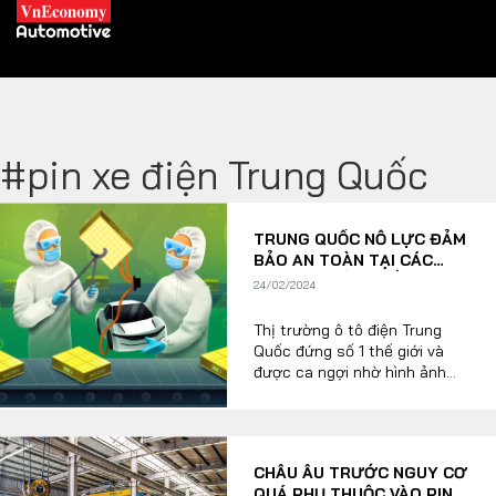
#pin xe điện Trung Quốc
XE XANH
TRUNG QUỐC NỖ LỰC ĐẢM
Xe khác
Trang chủ
BẢO AN TOÀN TẠI CÁC
NHÀ MÁY SẢN XUẤT PIN
24/02/2024
Hybrid
Tiêu điểm
Thị trường ô tô điện Trung
Xe điện
Quốc đứng số 1 thế giới và
được ca ngợi nhờ hình ảnh
THỊ TRƯỜNG XE
công nghệ cao và lượng
DOANH NGHIỆP
carbon thấp được hỗ trợ bởi
nền sản xuất tiên tiến. Nhưng
các phát hiện tại nhà máy
Chính sách
Thương hiệu
CHÂU ÂU TRƯỚC NGUY CƠ
của các cơ quan y tế trên
QUÁ PHỤ THUỘC VÀO PIN