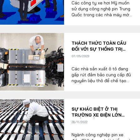
Các công ty xe hơi Mỹ muốn
sử dụng công nghệ pin Trung
Quốc trong các nhà máy mới
của họ bất chấp sự phản đối
chính trị gay gắt. Giới quan
sát cho rằng Mỹ có thể sẽ
không có lựa chọn nào khác.
THÁCH THỨC TOÀN CẦU
ĐỐI VỚI SỰ THỐNG TRỊ
CỦA PIN XE ĐIỆN TỪ
07/05/2023
TRUNG QUỐC
Các nhà sản xuất ô tô đang
gấp rút đảm bảo cung cấp đủ
nguyên liệu thô để chế tạo
pin cho xe điện (EV). Theo
BloombergNEF, Trung Quốc từ
lâu đã là một gã khổng lồ
trong thị trường này, chiếm
SỰ KHÁC BIỆT Ở THỊ
75% công suất sản xuất pin
TRƯỜNG XE ĐIỆN LỚN
toàn cầu và đang trở thành
NHẤT THẾ GIỚI: KHI CUNG
một thế lực lớn trong ngành.
28/11/2022
PIN XE ĐIỆN VƯỢT CẦU
Ngành công nghiệp pin xe