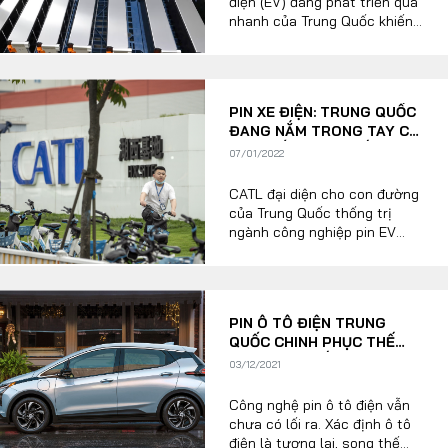
điện (EV) đang phát triển quá
nhanh của Trung Quốc khiến
các nhà sản xuất phải tìm
kiếm khách hàng ở nước
ngoài vì công suất của họ sau
một thời gian mở rộng mạnh
PIN XE ĐIỆN: TRUNG QUỐC
mẽ sẽ sớm lớn gấp ba lần so
ĐANG NẮM TRONG TAY CƠ
với nhu cầu từ các nhà sản
HỘI THỐNG TRỊ THẾ GIỚI
xuất ô tô điện trong nước.
07/01/2022
CATL đại diện cho con đường
của Trung Quốc thống trị
ngành công nghiệp pin EV
toàn cầu và lĩnh vực năng
lượng mới trên phạm vi rộng
hơn. Không có quốc gia hoặc
công ty nào đạt đến mức quy
PIN Ô TÔ ĐIỆN TRUNG
mô hoặc hiệu quả này...
QUỐC CHINH PHỤC THẾ
GIỚI NHƯ THẾ NÀO?
03/12/2021
Công nghệ pin ô tô điện vẫn
chưa có lối ra. Xác định ô tô
điện là tương lai, song thế