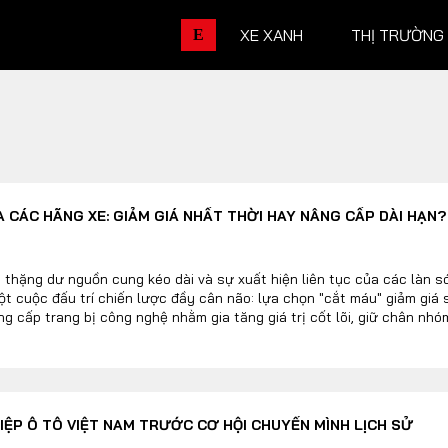
XE XANH
THỊ TRƯỜNG
E
THỊ TRƯỜNG XE
DOANH 
A CÁC HÃNG XE: GIẢM GIÁ NHẤT THỜI HAY NÂNG CẤP DÀI HẠN?
Chính sách
Thương hiệu
Số liệu thị trường
Nhân vật
 thặng dư nguồn cung kéo dài và sự xuất hiện liên tục của các làn s
ột cuộc đấu trí chiến lược đầy cân não: lựa chọn "cắt máu" giảm giá 
Nhịp sống thị trường
Quản trị
g cấp trang bị công nghệ nhằm gia tăng giá trị cốt lõi, giữ chân n
ựa chọn công cụ marketing, mà là chiến lược sinh tồn quyết định vị t
am trong dài hạn.
DÒNG XE
ỆP Ô TÔ VIỆT NAM TRƯỚC CƠ HỘI CHUYỂN MÌNH LỊCH SỬ