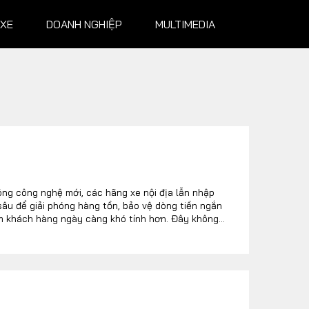
 XE
DOANH NGHIỆP
MULTIMEDIA
NGHIỆP
MULTIMEDIA
Infographics
Album ảnh
óng công nghệ mới, các hãng xe nội địa lẫn nhập
sâu để giải phóng hàng tồn, bảo vệ dòng tiền ngắn
Video
hóm khách hàng ngày càng khó tính hơn. Đây không
hế thương hiệu và cấu trúc lợi nhuận của các tập