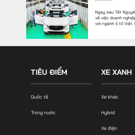
Ngay sau Tết Nguyên
về việc doanh nghiệ
FOLLOW US
với ngành ô tô Việt.
tín hiệu cho thấy s
Facebook
Youtube
TIÊU ĐIỂM
XE XANH
Quốc tế
Xe khác
Trong nước
Hybrid
Xe điện