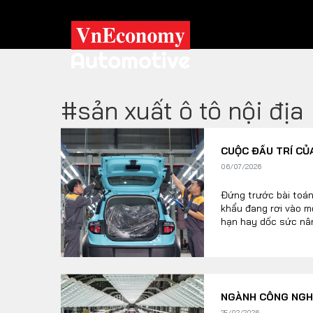
#sản xuất ô tô nội địa
XE XANH
CUỘC ĐẤU TRÍ CỦ
Xe khác
Trang chủ
06/07/2026
Hybrid
Tiêu điểm
Đứng trước bài toán
khẩu đang rơi vào m
Xe điện
hạn hay dốc sức nân
chỉ là câu chuyện l
đoàn ô tô tại Việt N
TRA CỨU XE
HÃNG XE
MODEL
NGÀNH CÔNG NGHI
25/02/2026