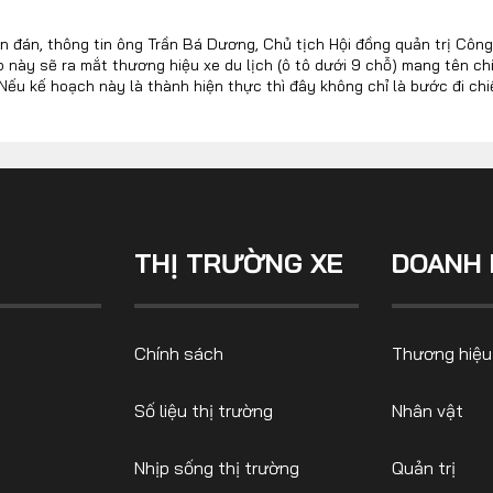
 đán, thông tin ông Trần Bá Dương, Chủ tịch Hội đồng quản trị Côn
p này sẽ ra mắt thương hiệu xe du lịch (ô tô dưới 9 chỗ) mang tên c
CONTACT US
 Nếu kế hoạch này là thành hiện thực thì đây không chỉ là bước đi c
ự chuyển mình mạnh mẽ của cả ngành công nghiệp ô tô Việt Nam.
0972271616
ngocvu.vneconomy@gmail.com
THỊ TRƯỜNG XE
DOANH 
Chính sách
Thương hiệu
Số liệu thị trường
Nhân vật
Nhịp sống thị trường
Quản trị