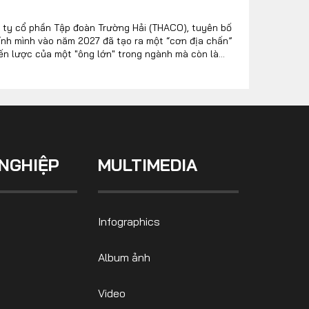
g ty cổ phần Tập đoàn Trường Hải (THACO), tuyên bố
hính mình vào năm 2027 đã tạo ra một “cơn địa chấn”
hiến lược của một "ông lớn" trong ngành mà còn là
NGHIỆP
MULTIMEDIA
Infographics
Album ảnh
Video