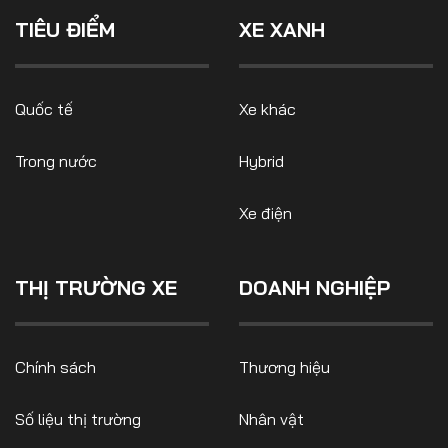
điều hành giấu tên tuyên bố
Số liệu thị trường
Nhân vật
EU đang ở "vị thế tốt hơn" so
TIÊU ĐIỂM
XE XANH
với Mỹ trong cuộc chiến
Nhịp sống thị trường
Quản trị
thương mại do Tổng thống
Donald Trump khởi xướng.
MULTIMEDIA
Quốc tế
Xe khác
Trong nước
Hybrid
Infographics
Album ảnh
Xe điện
Video
THỊ TRƯỜNG XE
DOANH NGHIỆP
TRA CỨU XE
HÃNG XE
MODEL
Chính sách
Thương hiệu
Số liệu thị trường
Nhân vật
DÒNG XE