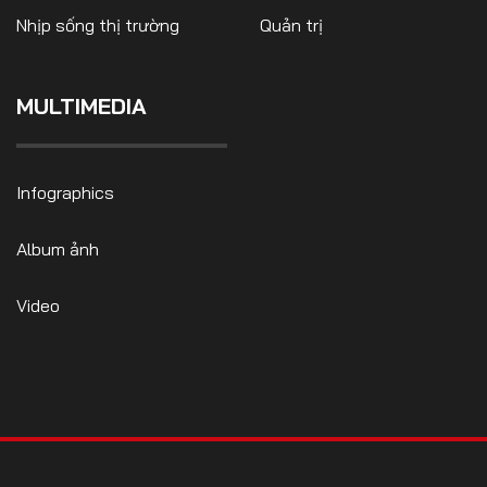
Nhịp sống thị trường
Quản trị
MULTIMEDIA
FOLLOW US
Infographics
Facebook
Youtube
Album ảnh
CONTACT US
Video
0972271616
ngocvu.vneconomy@gmail.com