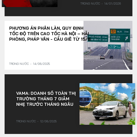
TRONG NƯỚC
14/01/2026
PHƯƠNG ÁN PHÂN LÀN, QUY ĐỊNH
TỐC ĐỘ TRÊN CAO TỐC HÀ NỘI – HẢI
PHÒNG, PHÁP VÂN - CẦU GIẼ TỪ 15/8
TRONG NƯỚC
14/08/2025
VAMA: DOANH SỐ TOÀN THỊ
TRƯỜNG THÁNG 7 GIẢM
NHẸ TRƯỚC THÁNG NGÂU
TRONG NƯỚC
12/08/2025