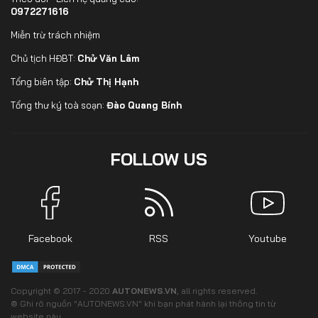
0972271616
Miễn trừ trách nhiệm
Chủ tịch HĐBT:
Chử Văn Lâm
Tổng biên tập:
Chử Thị Hạnh
Tổng thư ký toà soạn:
Đào Quang Bính
FOLLOW US
Facebook
RSS
Youtube
Copyright © 2017 - 2020
AUTONEWS.VN
, all rights reserved.
® Ghi rõ nguồn "AUTONEWS.VN" khi bạn phát hành lại thông tin từ
website này.