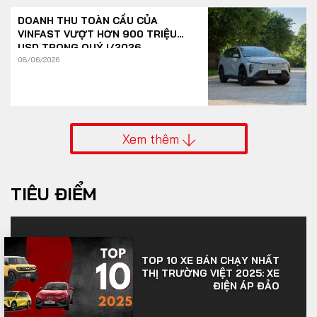
DOANH THU TOÀN CẦU CỦA
VINFAST VƯỢT HƠN 900 TRIỆU
USD TRONG QUÝ I/2026
08/06/2026
Xem thêm
TIÊU ĐIỂM
TOP 10 XE BÁN CHẠY NHẤT
THỊ TRƯỜNG VIỆT 2025: XE
ĐIỆN ÁP ĐẢO