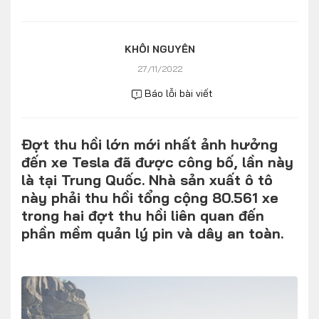
Số liệu thị trường
Nhân vật
Nhịp sống thị trường
Quản trị
KHÔI NGUYÊN
27/11/2022
MULTIMEDIA
Báo lỗi bài viết
Infographics
Đợt thu hồi lớn mới nhất ảnh hưởng
Album ảnh
đến xe Tesla đã được công bố, lần này
Video
là tại Trung Quốc. Nhà sản xuất ô tô
này phải thu hồi tổng cộng 80.561 xe
TRA CỨU XE
trong hai đợt thu hồi liên quan đến
phần mềm quản lý pin và dây an toàn.
HÃNG XE
MODEL
DÒNG XE