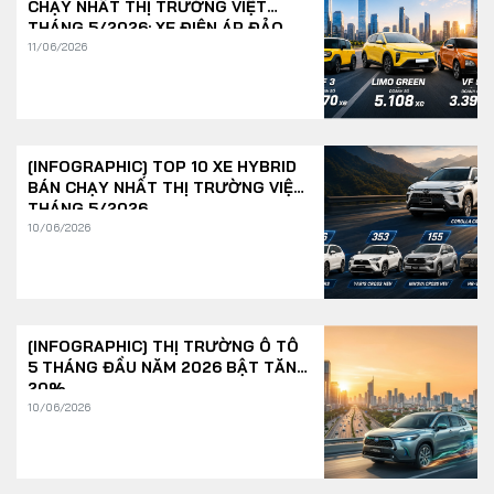
CHẠY NHẤT THỊ TRƯỜNG VIỆT
THÁNG 5/2026: XE ĐIỆN ÁP ĐẢO
11/06/2026
[INFOGRAPHIC] TOP 10 XE HYBRID
BÁN CHẠY NHẤT THỊ TRƯỜNG VIỆT
THÁNG 5/2026
10/06/2026
[INFOGRAPHIC] THỊ TRƯỜNG Ô TÔ
5 THÁNG ĐẦU NĂM 2026 BẬT TĂNG
20%
10/06/2026