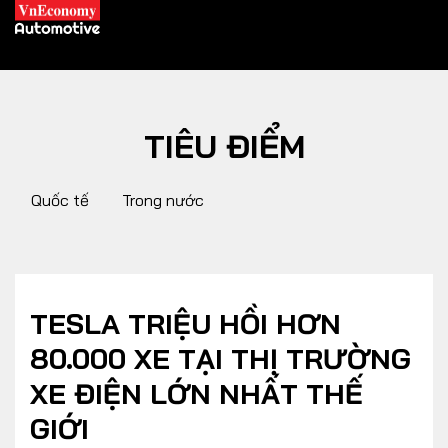
TIÊU ĐIỂM
XE XANH
Quốc tế
Trong nước
Xe khác
Trang chủ
Hybrid
Tiêu điểm
Xe điện
TESLA TRIỆU HỒI HƠN
80.000 XE TẠI THỊ TRƯỜNG
THỊ TRƯỜNG XE
DOANH NGHIỆP
XE ĐIỆN LỚN NHẤT THẾ
GIỚI
Chính sách
Thương hiệu