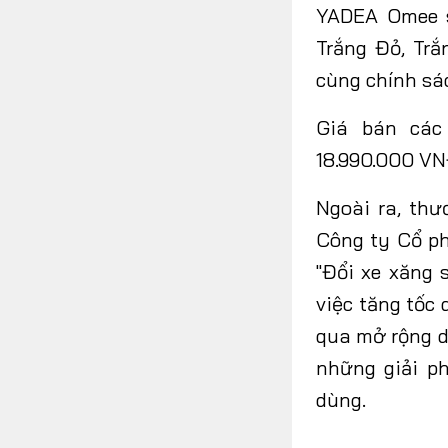
YADEA Omee s
Trắng Đỏ, Trắ
cùng chính sá
Giá bán các
18.990.000 V
Ngoài ra, th
Công ty Cổ ph
"Đổi xe xăng 
việc tăng tốc
qua mở rộng d
những giải p
dùng.