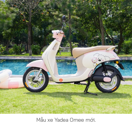
Mẫu xe Yadea Omee mới.