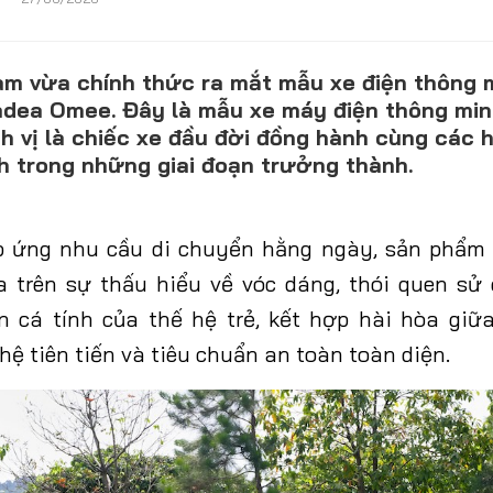
am vừa chính thức ra mắt mẫu xe điện thông 
CONTACT US
adea Omee. Đây là mẫu xe máy điện thông min
 vị là chiếc xe đầu đời đồng hành cùng các h
0972271616
nh trong những giai đoạn trưởng thành.
ngocvu.vneconomy@gmail.com
p ứng nhu cầu di chuyển hằng ngày, sản phẩm
a trên sự thấu hiểu về vóc dáng, thói quen s
 cá tính của thế hệ trẻ, kết hợp hài hòa giữa
hệ tiên tiến và tiêu chuẩn an toàn toàn diện.