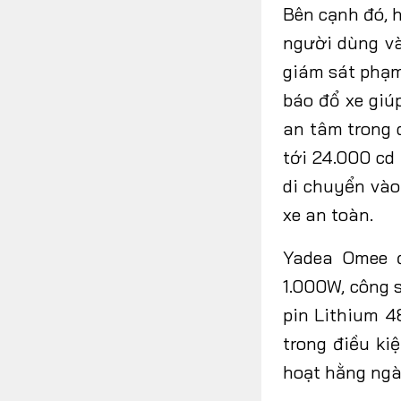
Bên cạnh đó, 
người dùng và
giám sát phạm
báo đổ xe giú
an tâm trong 
tới 24.000 cd
di chuyển vào
xe an toàn.
Yadea Omee đ
1.000W, công 
pin Lithium 4
trong điều ki
hoạt hằng ngà