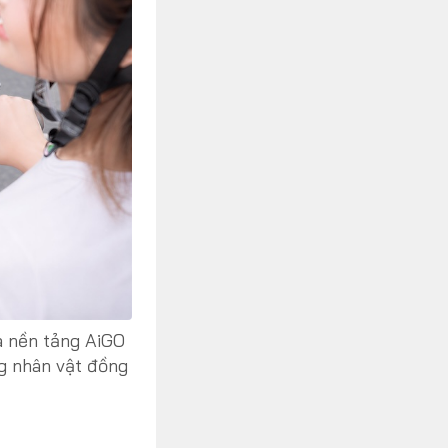
a nền tảng AiGO
g nhân vật đồng