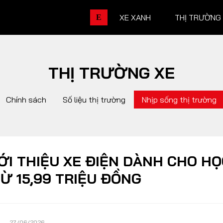
XE XANH
THỊ TRƯỜNG
E
THỊ TRƯỜNG XE
THỊ TRƯỜNG XE
DOANH 
Chính sách
Số liệu thị trường
Nhịp sống thị trường
Chính sách
Thương hiệu
Số liệu thị trường
Nhân vật
Nhịp sống thị trường
Quản trị
ỚI THIỆU XE ĐIỆN DÀNH CHO HỌ
TỪ 15,99 TRIỆU ĐỒNG
DÒNG XE
27/06/2026