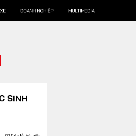
 XE
DOANH NGHIỆP
MULTIMEDIA
NGHIỆP
MULTIMEDIA
Infographics
Album ảnh
Video
C SINH
Báo lỗi bài viết