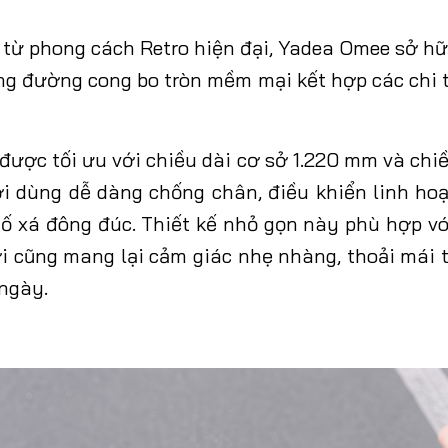
từ phong cách Retro hiện đại, Yadea Omee sở hữ
ng đường cong bo tròn mềm mại kết hợp các chi 
 được tối ưu với chiều dài cơ sở 1.220 mm và chi
 dùng dễ dàng chống chân, điều khiển linh hoạt
phố xá đông đúc. Thiết kế nhỏ gọn này phù hợp v
ời cũng mang lại cảm giác nhẹ nhàng, thoải mái t
ngày.