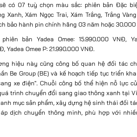
ẽ có 07 tuỳ chọn màu sắc: phiên bản Đặc biệ
ng Xanh, Xám Ngọc Trai, Xám Trắng, Trắng Vàn
ch bảo hành pin chính hãng 03 năm hoặc 30.000
 phiên bản Yadea Omee
:
15.990.000 VNĐ
,
Y
NĐ
,
Yadea Omee P
:
21.990.000 VNĐ.
ương hiệu này cũng công bố quan hệ đối tác ch
ần Be Group (BE) và kế hoạch tiếp tục triển kha
sang xe điện". Chuỗi công bố thể hiện nỗ lực c
 quá trình chuyển đổi sang giao thông xanh tại V
anh mục sản phẩm, xây dựng hệ sinh thái đối t
háp dịch chuyển thông minh, phù hợp với nhi