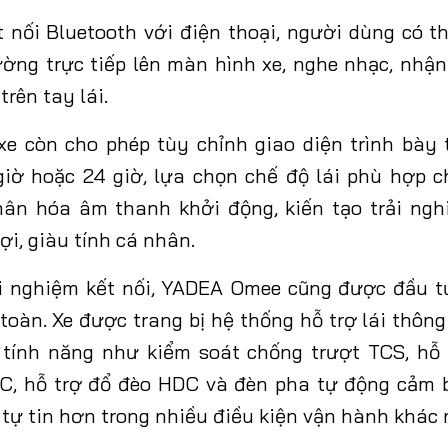
 nối Bluetooth với điện thoại, người dùng có th
ờng trực tiếp lên màn hình xe, nghe nhạc, nhận
trên tay lái.
xe còn cho phép tùy chỉnh giao diện trình bày 
giờ hoặc 24 giờ, lựa chọn chế độ lái phù hợp 
hân hóa âm thanh khởi động, kiến tạo trải ngh
lợi, giàu tính cá nhân.
i nghiệm kết nối, YADEA Omee cũng được đầu t
toàn. Xe được trang bị hệ thống hỗ trợ lái thông
 tính năng như kiểm soát chống trượt TCS, hỗ
C, hỗ trợ đổ đèo HDC và đèn pha tự động cảm b
 tự tin hơn trong nhiều điều kiện vận hành khác