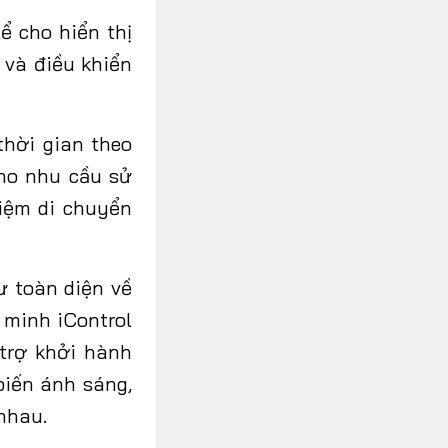
ể cho hiển thị
 và điều khiển
thời gian theo
cho nhu cầu sử
iệm di chuyển
ư toàn diện về
 minh iControl
 trợ khởi hành
iến ánh sáng,
 nhau.