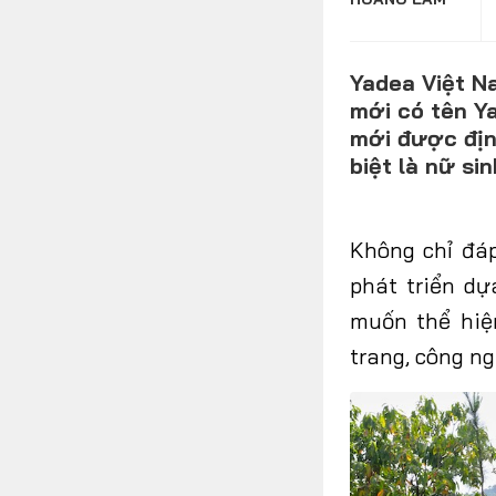
Yadea Việt N
FOLLOW US
mới có tên Y
mới được định
biệt là nữ si
Facebook
Youtube
Không chỉ đá
phát triển dự
muốn thể hiện
trang, công ng