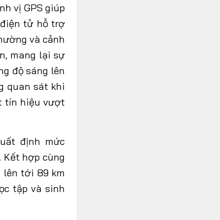
nh vị GPS giúp
điện tử hỗ trợ
thường và cảnh
n, mang lại sự
ng độ sáng lên
g quan sát khi
 tín hiệu vượt
suất định mức
. Kết hợp cùng
 lên tới 89 km
ọc tập và sinh