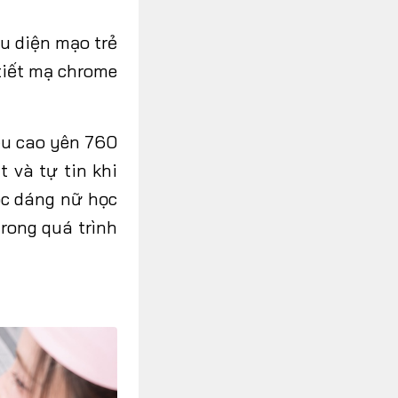
u diện mạo trẻ
tiết mạ chrome
ều cao yên 760
 và tự tin khi
óc dáng nữ học
rong quá trình