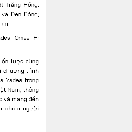
t Trắng Hồng,
g và Đen Bóng;
 km.
adea Omee H
:
iến lược cùng
i chương trình
ủa Yadea trong
iệt Nam, thông
ác và mang đến
ều nhóm người