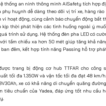
hệ thống an ninh thông minh AiSafety tích hợp đị
 phụ huynh dễ dàng theo dõi vị trí xe, hàng rào 
 vi hoạt động, cùng cảnh báo chuyển động bất 
p kịp thời phát hiện các tình huống ngoài ý muố
quá trình sử dụng. Hệ thống đèn pha LED có cườ
 với tầm chiếu xa hơn 50 mét giúp tăng khả năn
 ban đêm, kết hợp tính năng Passing hỗ trợ phát
ược trang bị động cơ hub TTFAR cho công 
suất tối đa 1.350W và vận tốc tối đa đạt 48 km/h
8V30Ah, xe có khả năng di chuyển quãng đường
ện tiêu chuẩn của Yadea, đáp ứng tốt nhu cầu h
y.