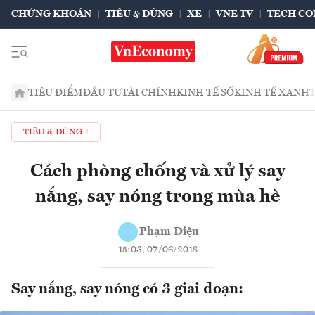
CHỨNG KHOÁN
TIÊU & DÙNG
XE
VNE TV
TECH CO
TIÊU ĐIỂM
ĐẦU TƯ
TÀI CHÍNH
KINH TẾ SỐ
KINH TẾ XANH
TIÊU & DÙNG
Cách phòng chống và xử lý say
nắng, say nóng trong mùa hè
Phạm Diệu
15:03, 07/06/2018
Say nắng, say nóng có 3 giai đoạn: