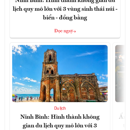
Ninh Bình: Hình thành không gian du
lịch quy mô lớn với 3 vùng sinh thái núi -
biển - đồng bằng
Đọc ngay
Du lịch
Ninh Bình: Hình thành không
Ẩm 
gian du lịch quy mô lớn với 3
tê