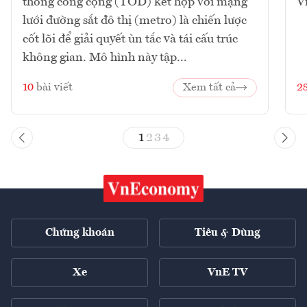
thông công cộng (TOD) kết hợp với mạng
V
lưới đường sắt đô thị (metro) là chiến lược
cốt lõi để giải quyết ùn tắc và tái cấu trúc
không gian. Mô hình này tập...
10
bài viết
Xem tất cả
2
1
2
3
4
Chứng khoán
Tiêu & Dùng
Xe
VnE TV