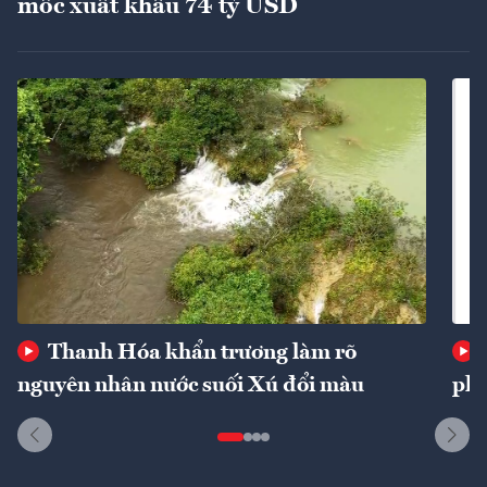
mốc xuất khẩu 74 tỷ USD
Thanh Hóa khẩn trương làm rõ
nguyên nhân nước suối Xú đổi màu
phí