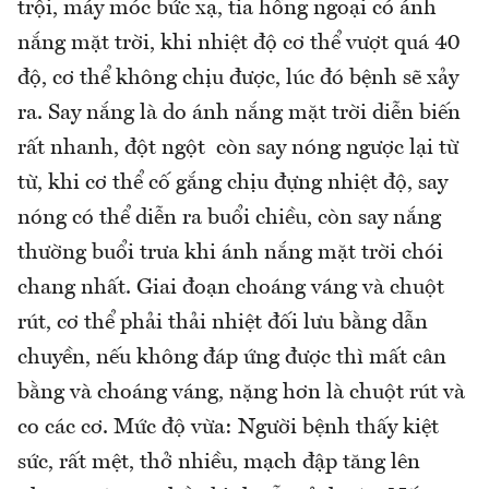
trội, máy móc bức xạ, tia hồng ngoại có ánh
nắng mặt trời, khi nhiệt độ cơ thể vượt quá 40
độ, cơ thể không chịu được, lúc đó bệnh sẽ xảy
ra. Say nắng là do ánh nắng mặt trời diễn biến
rất nhanh, đột ngột còn say nóng ngược lại từ
từ, khi cơ thể cố gắng chịu đựng nhiệt độ, say
nóng có thể diễn ra buổi chiều, còn say nắng
thường buổi trưa khi ánh nắng mặt trời chói
chang nhất. Giai đoạn choáng váng và chuột
rút, cơ thể phải thải nhiệt đối lưu bằng dẫn
chuyền, nếu không đáp ứng được thì mất cân
bằng và choáng váng, nặng hơn là chuột rút và
co các cơ. Mức độ vừa: Người bệnh thấy kiệt
sức, rất mệt, thở nhiều, mạch đập tăng lên