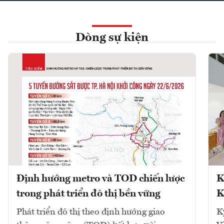
Dòng sự kiện
Định hướng metro và TOD chiến lược
K
trong phát triển đô thị bền vững
K
Phát triển đô thị theo định hướng giao
K