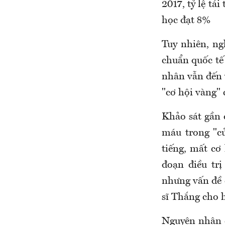
2017, tỷ lệ tá
học đạt 8%
Tuy nhiên, ng
chuẩn quốc tế 
nhân vẫn đến 
"cơ hội vàng" 
Khảo sát gần 
máu trong "cử
tiếng, mất cơ
đoạn điều trị
nhưng vấn đề 
sĩ Thắng cho h
Nguyên nhân c