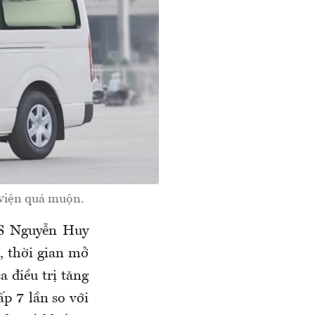
 viện quá muộn.
TS Nguyễn Huy
, thời gian mở
a điều trị tăng
ấp 7 lần so với