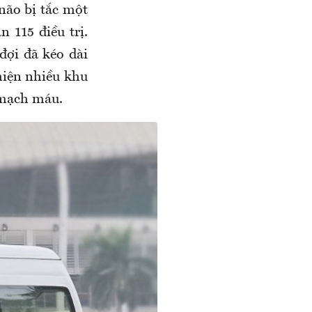
não bị tắc một
 115 điều trị.
đợi đã kéo dài
 hiện nhiều khu
g mạch máu.