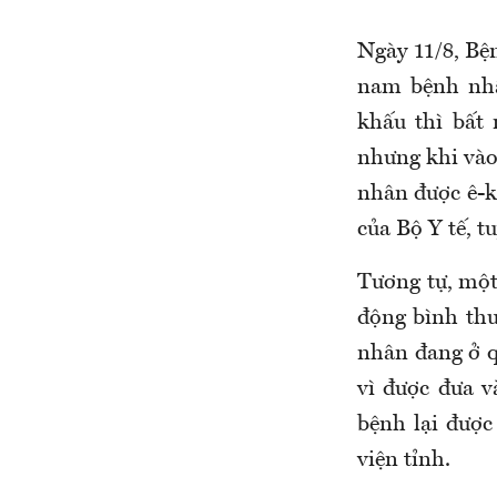
Ngày 11/8, Bệ
nam bệnh nhân
khấu thì bất
nhưng khi vào
nhân được ê-k
của Bộ Y tế, t
Tương tự, một 
động bình thư
nhân đang ở q
vì được đưa v
bệnh lại được
viện tỉnh.