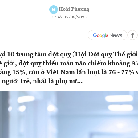
Hoài Phương
H
17:47, 12/08/2025
ại 10 trung tâm đột quỵ (Hội Đột quỵ Thế giớ
hế giới, đột quỵ thiếu máu não chiếm khoảng 8
ng 15%, còn ở Việt Nam lần lượt là 76 - 77% 
 người trẻ, nhất là phụ nữ…