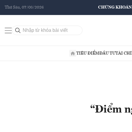
Thứ Sáu, 07/08/2026
CHỨNG KHOÁN
TIÊU ĐIỂM
ĐẦU TƯ
TÀI CH
“Điểm ng