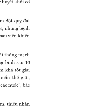
y huyết khối cơ
âm đột quỵ đạt
rệt, nhưng bệnh
sau viện khiến
tái thông mạch
ng bình sau 16
m khá tốt giai
huẩn thế giới,
các nước", bác
ớm, thiếu nhận