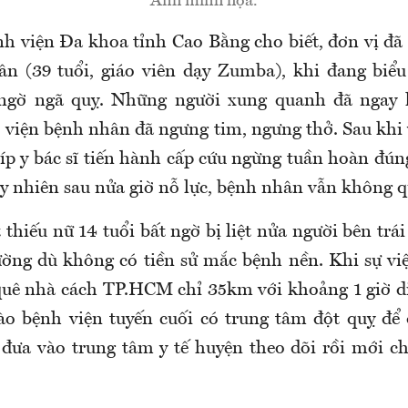
Ảnh minh họa.
nh viện Đa khoa tỉnh Cao Bằng cho biết, đơn vị đã
 (39 tuổi, giáo viên dạy Zumba), khi đang biểu
 ngờ ngã quỵ. Những người xung quanh đã ngay l
 viện bệnh nhân đã ngưng tim, ngưng thở. Sau khi 
íp y bác sĩ tiến hành cấp cứu ngừng tuần hoàn đún
uy nhiên sau nửa giờ nỗ lực, bệnh nhân vẫn không q
thiếu nữ 14 tuổi bất ngờ bị liệt nửa người bên trá
ờng dù không có tiền sử mắc bệnh nền. Khi sự việ
uê nhà cách TP.HCM chỉ 35km với khoảng 1 giờ d
ào bệnh viện tuyến cuối có trung tâm đột quỵ để đ
 đưa vào trung tâm y tế huyện theo dõi rồi mới c