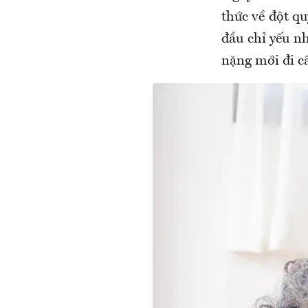
thức về đột q
đầu chỉ yếu nh
nặng mới đi c