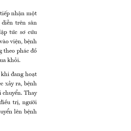
 tiếp nhận một
 diễn trên sân
ập tức sơ cứu
vào viện, bệnh
g theo phác đồ
ua khỏi.
i khi đang hoạt
c xảy ra, bệnh
i chuyển. Thay
iều trị, người
huyển lên bệnh