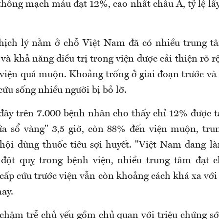
i thông mạch máu đạt 12%, cao nhất châu Á, tỷ lệ lấ
hịch lý nằm ở chỗ Việt Nam đã có nhiều trung t
và khả năng điều trị trong viện được cải thiện rõ 
viện quá muộn. Khoảng trống ở giai đoạn trước và 
cứu sống nhiều người bị bỏ lỡ.
đây trên 7.000 bệnh nhân cho thấy chỉ 12% được 
a sổ vàng" 3,5 giờ, còn 88% đến viện muộn, tru
 hội dùng thuốc tiêu sợi huyết. "Việt Nam đang là
 đột quỵ trong bệnh viện, nhiều trung tâm đạt c
cấp cứu trước viện vẫn còn khoảng cách khá xa với 
ay.
hậm trễ chủ yếu gồm chủ quan với triệu chứng s