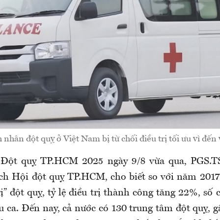
nhân đột quỵ ở Việt Nam bị từ chối điều trị tối ưu vì đến
 Đột quỵ TP.HCM 2025 ngày 9/8 vừa qua, PGS.
ch Hội đột quỵ TP.HCM, cho biết so với năm 2017
rị” đột quỵ, tỷ lệ điều trị thành công tăng 22%, số c
 ca. Đến nay, cả nước có 130 trung tâm đột quỵ, g