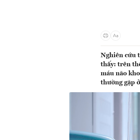
Nghiên cứu t
thấy: trên t
máu não khoả
thường gặp ở