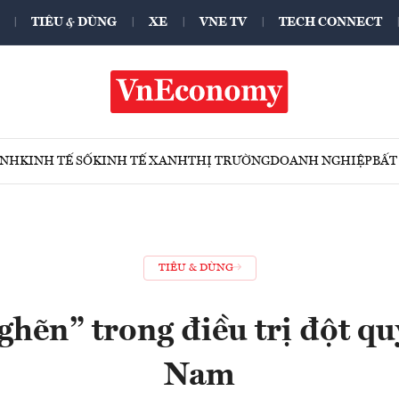
TIÊU & DÙNG
XE
VNE TV
TECH CONNECT
ÍNH
KINH TẾ SỐ
KINH TẾ XANH
THỊ TRƯỜNG
DOANH NGHIỆP
BẤT
TIÊU & DÙNG
hẽn” trong điều trị đột quỵ
Nam