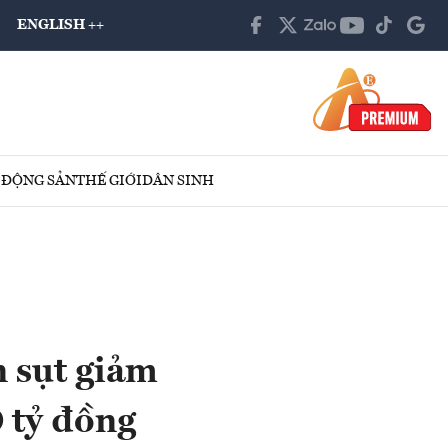
ENGLISH ++
 ĐỘNG SẢN
THẾ GIỚI
DÂN SINH
n sụt giảm
 tỷ đồng