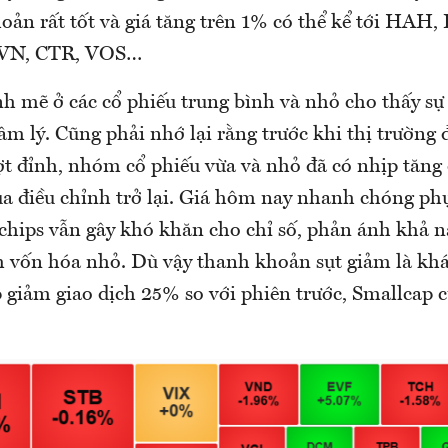
oản rất tốt và giá tăng trên 1% có thể kể tới HAH
VN, CTR, VOS…
h mẽ ở các cổ phiếu trung bình và nhỏ cho thấy sự
m lý. Cũng phải nhớ lại rằng trước khi thị trường 
ợt đỉnh, nhóm cổ phiếu vừa và nhỏ đã có nhịp tăng
ua điều chỉnh trở lại. Giá hôm nay nhanh chóng phụ
-chips vẫn gây khó khăn cho chỉ số, phản ánh khả n
 vốn hóa nhỏ. Dù vậy thanh khoản sụt giảm là khá
iảm giao dịch 25% so với phiên trước, Smallcap 