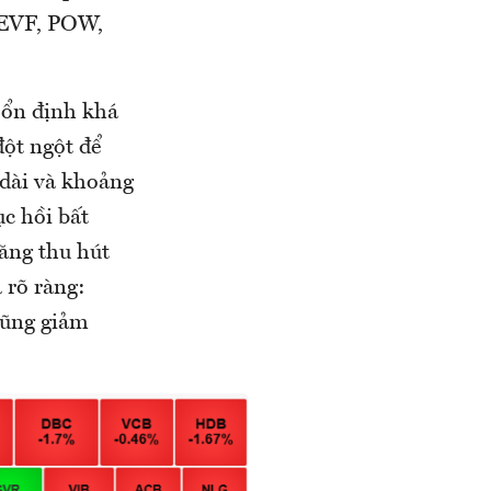
, EVF, POW,
 ổn định khá
đột ngột để
 dài và khoảng
c hồi bất
ăng thu hút
 rõ ràng:
cũng giảm