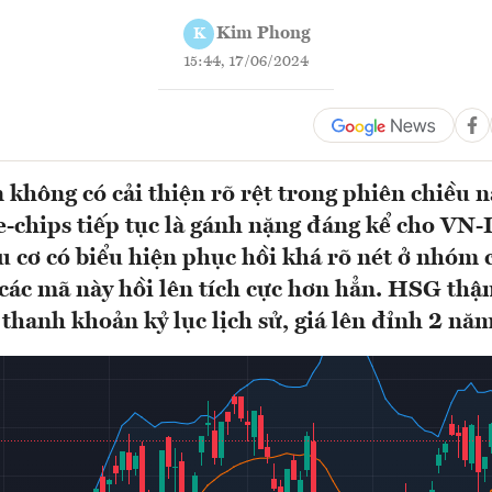
Kim Phong
K
15:44, 17/06/2024
không có cải thiện rõ rệt trong phiên chiều n
e-chips tiếp tục là gánh nặng đáng kể cho VN-
u cơ có biểu hiện phục hồi khá rõ nét ở nhóm 
 các mã này hồi lên tích cực hơn hẳn. HSG thậ
 thanh khoản kỷ lục lịch sử, giá lên đỉnh 2 năm