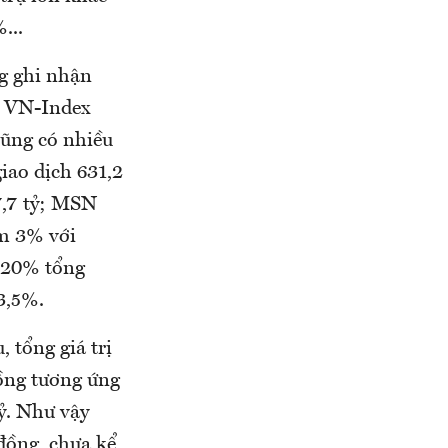
...
g ghi nhận
g VN-Index
cũng có nhiều
iao dịch 631,2
7,7 tỷ; MSN
ảm 3% với
 20% tổng
3,5%.
 tổng giá trị
ồng tương ứng
ỷ. Như vậy
 đồng, chưa kể