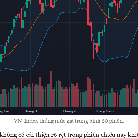
VN-Index thủng mức giá trung bình 20 phiên.
hông có cải thiện rõ rệt trong phiên chiều nay khi