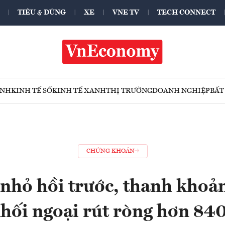
TIÊU & DÙNG
XE
VNE TV
TECH CONNECT
ÍNH
KINH TẾ SỐ
KINH TẾ XANH
THỊ TRƯỜNG
DOANH NGHIỆP
BẤT
CHỨNG KHOÁN
nhỏ hồi trước, thanh khoả
hối ngoại rút ròng hơn 840