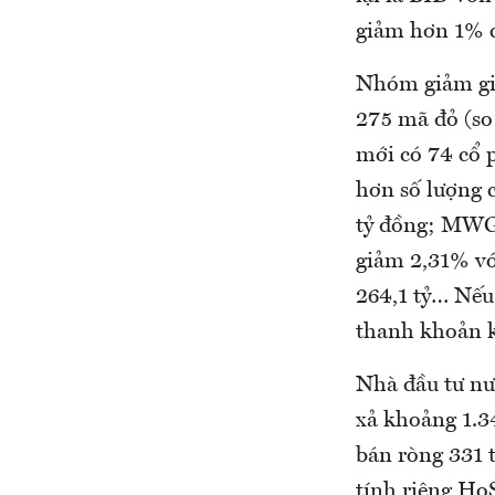
giảm hơn 1% c
Nhóm giảm giá
275 mã đỏ (so
mới có 74 cổ 
hơn số lượng c
tỷ đồng; MWG 
giảm 2,31% vớ
264,1 tỷ… Nếu
thanh khoản k
Nhà đầu tư nướ
xả khoảng 1.3
bán ròng 331 
tính riêng HoS