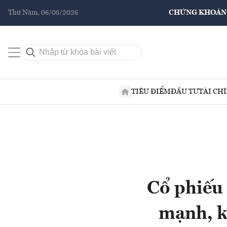
Thứ Năm, 06/08/2026
CHỨNG KHOÁN
TIÊU ĐIỂM
ĐẦU TƯ
TÀI CH
Cổ phiếu 
mạnh, k