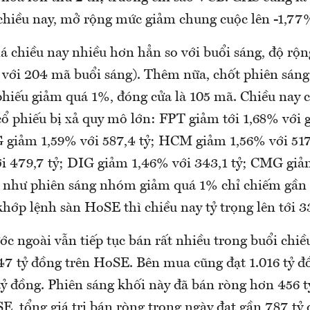
hiều nay, mở rộng mức giảm chung cuộc lên -1,77%
 chiều nay nhiều hơn hẳn so với buổi sáng, độ rộn
 với 204 mã buổi sáng). Thêm nữa, chốt phiên sán
phiếu giảm quá 1%, đóng cửa là 105 mã. Chiều nay 
ổ phiếu bị xả quy mô lớn: FPT giảm tới 1,68% với g
giảm 1,59% với 587,4 tỷ; HCM giảm 1,56% với 51
i 479,7 tỷ; DIG giảm 1,46% với 343,1 tỷ; CMG gi
 như phiên sáng nhóm giảm quá 1% chỉ chiếm gần
hớp lệnh sàn HoSE thì chiều nay tỷ trọng lên tới 3
c ngoài vẫn tiếp tục bán rất nhiều trong buổi chiều,
47 tỷ đồng trên HoSE. Bên mua cũng đạt 1.016 tỷ đ
tỷ đồng. Phiên sáng khối này đã bán ròng hơn 456 t
E, tổng giá trị bán ròng trong ngày đạt gần 787 tỷ