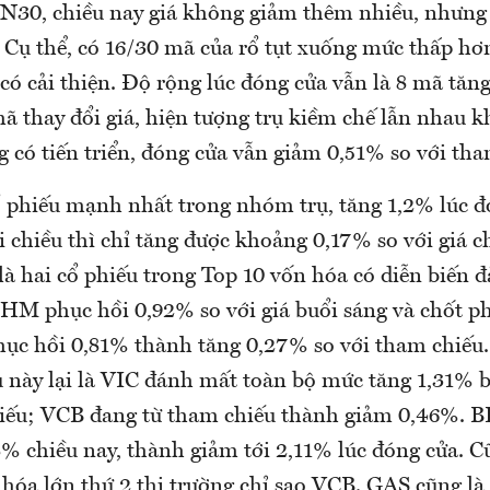
VN30, chiều nay giá không giảm thêm nhiều, nhưng
. Cụ thể, có 16/30 mã của rổ tụt xuống mức thấp hơ
có cải thiện. Độ rộng lúc đóng cửa vẫn là 8 mã tă
ã thay đổi giá, hiện tượng trụ kiềm chế lẫn nhau k
 có tiến triển, đóng cửa vẫn giảm 0,51% so với tha
 phiếu mạnh nhất trong nhóm trụ, tăng 1,2% lúc 
i chiều thì chỉ tăng được khoảng 0,17% so với giá c
 hai cổ phiếu trong Top 10 vốn hóa có diễn biến đ
HM phục hồi 0,92% so với giá buổi sáng và chốt ph
ục hồi 0,81% thành tăng 0,27% so với tham chiếu.
ụ này lại là VIC đánh mất toàn bộ mức tăng 1,31% 
hiếu; VCB đang từ tham chiếu thành giảm 0,46%. BI
% chiều nay, thành giảm tới 2,11% lúc đóng cửa. C
 hóa lớn thứ 2 thị trường chỉ sao VCB. GAS cũng là