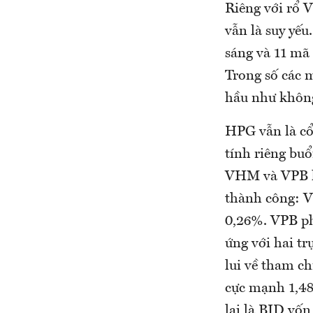
Riêng với rổ 
vẫn là suy yếu
sáng và 11 mã 
Trong số các m
hầu như không
HPG vẫn là cổ
tính riêng buổ
VHM và VPB là
thành công: V
0,26%. VPB ph
ứng với hai tr
lui về tham c
cực mạnh 1,48
lại là BID vốn