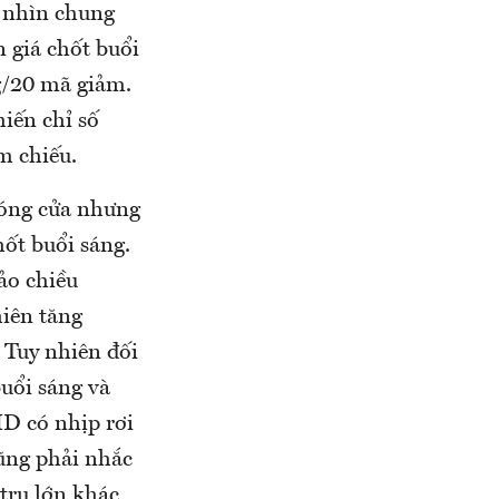
 nhìn chung
n giá chốt buổi
ng/20 mã giảm.
hiến chỉ số
m chiếu.
đóng cửa nhưng
hốt buổi sáng.
ảo chiều
iên tăng
 Tuy nhiên đối
buổi sáng và
D có nhịp rơi
ũng phải nhắc
 trụ lớn khác