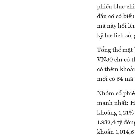
phiếu blue-ch
đầu cơ có biểu
mã này hồi lê
kỷ lục lịch sử,
Tổng thể mặt 
VN30 chỉ có t
có thêm khoản
mới có 64 mã 
Nhóm cổ phiếu
mạnh nhất: HS
khoảng 1,21% n
1.982,4 tỷ đồ
khoản 1.014,6