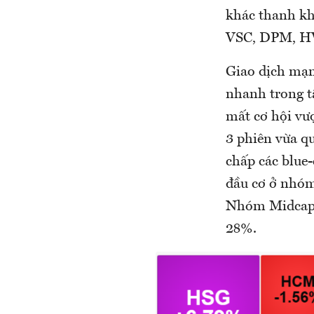
khác thanh kh
VSC, DPM, H
Giao dịch mạn
nhanh trong tâ
mất cơ hội vư
3 phiên vừa q
chấp các blue
đầu cơ ở nhóm
Nhóm Midcap g
28%.