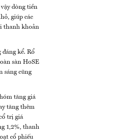
 vậy dòng tiền
hỏ, giúp các
ới thanh khoản
 đáng kể. Rổ
 toàn sàn HoSE
n sáng cũng
nhóm tăng giá
ay tăng thêm
ổ trị giá
ng 1,2%, thanh
oạt cổ phiếu