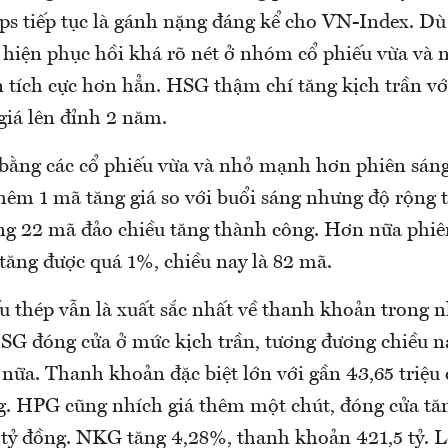
ips tiếp tục là gánh nặng đáng kể cho VN-Index. Dù
 hiện phục hồi khá rõ nét ở nhóm cổ phiếu vừa và n
n tích cực hơn hẳn. HSG thậm chí tăng kịch trần v
 giá lên đỉnh 2 năm.
bằng các cổ phiếu vừa và nhỏ mạnh hơn phiên sáng
hêm 1 mã tăng giá so với buổi sáng nhưng độ rộng
g 22 mã đảo chiều tăng thành công. Hơn nữa phiê
tăng được quá 1%, chiều nay là 82 mã.
 thép vẫn là xuất sắc nhất về thanh khoản trong 
G đóng cửa ở mức kịch trần, tương đương chiều n
ữa. Thanh khoản đặc biệt lớn với gần 43,65 triệu c
ng. HPG cũng nhích giá thêm một chút, đóng cửa tă
 tỷ đồng. NKG tăng 4,28%, thanh khoản 421,5 tỷ. L