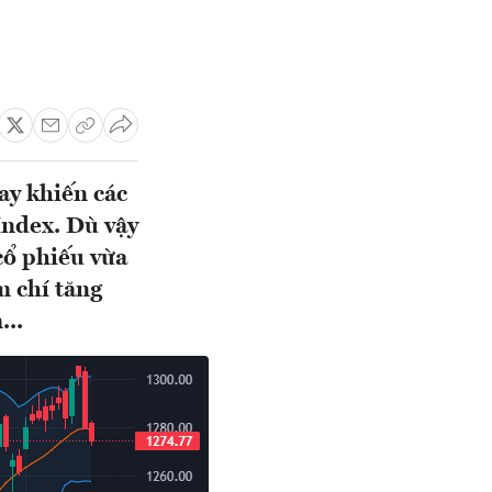
ay khiến các
Index. Dù vậy
cổ phiếu vừa
m chí tăng
...