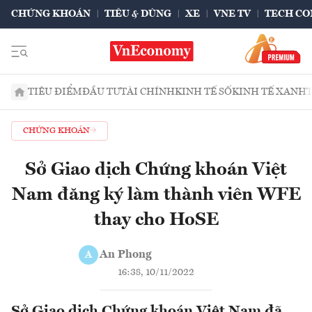
CHỨNG KHOÁN
TIÊU & DÙNG
XE
VNE TV
TECH CO
TIÊU ĐIỂM
ĐẦU TƯ
TÀI CHÍNH
KINH TẾ SỐ
KINH TẾ XANH
CHỨNG KHOÁN
Sở Giao dịch Chứng khoán Việt
Nam đăng ký làm thành viên WFE
thay cho HoSE
An Phong
A
16:38, 10/11/2022
Sở Giao dịch Chứng khoán Việt Nam đã