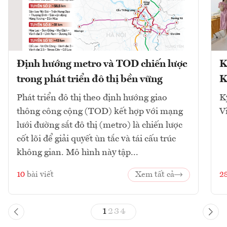
Định hướng metro và TOD chiến lược
K
trong phát triển đô thị bền vững
K
Phát triển đô thị theo định hướng giao
K
thông công cộng (TOD) kết hợp với mạng
V
lưới đường sắt đô thị (metro) là chiến lược
cốt lõi để giải quyết ùn tắc và tái cấu trúc
không gian. Mô hình này tập...
10
bài viết
Xem tất cả
2
1
2
3
4