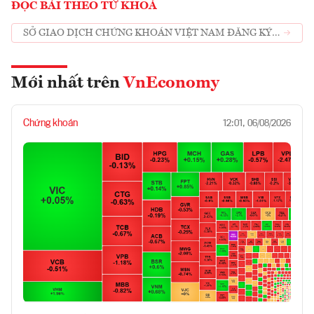
ĐỌC BÀI THEO TỪ KHOÁ
SỞ GIAO DỊCH CHỨNG KHOÁN VIỆT NAM ĐĂNG KÝ
LÀM THÀNH VIÊN WFE
Mới nhất trên
VnEconomy
Chứng khoán
12:01, 06/08/2026