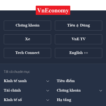
Chứng khoán
Tiêu & Dùng
Xe
VnE TV
Tech Connect
English ++
Tất cả chuyên mục
Kinh tế xanh
Tiêu điểm
Chuyển động xanh
Tài chính
Chứng khoán
Pháp lý
Ngân hàng
Doanh nghiệp niêm yết
Kinh tế số
Hạ tầng
Thương hiệu xanh
Thị trường vốn
Thị trường