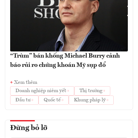
“Trùm” bán khống Michael Burry cảnh
báo rủi ro chứng khoán Mỹ sụp đổ
Xem thêm
Doanh nghiệp niêm yết
Thị trường
Đầu tư
Quốc tế
Khung pháp lý
Đừng bỏ lỡ