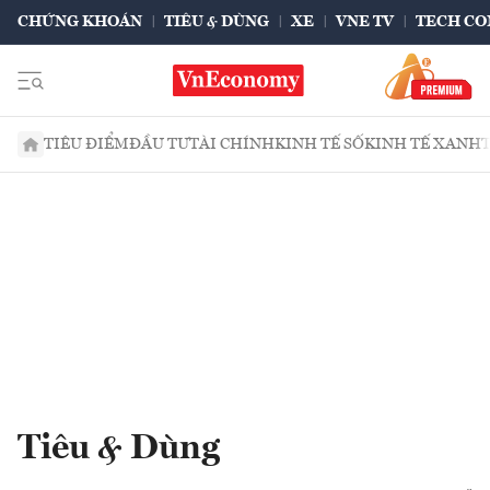
CHỨNG KHOÁN
TIÊU & DÙNG
XE
VNE TV
TECH CO
TIÊU ĐIỂM
ĐẦU TƯ
TÀI CHÍNH
KINH TẾ SỐ
KINH TẾ XANH
Tiêu & Dùng