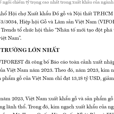
 ngồi chiếm tỷ trọng cao nhất trong xuất khẩu của ngành
khổ Hội chợ Xuất khẩu Đồ gỗ và Nội thất TP.HC
7/3/3034, Hiệp hội Gỗ và Lâm sản Việt Nam (VIFO
t Trends tổ chức hội thảo “Nhân tố mới tạo đột phá
việt Nam”.
Ị TRƯỜNG LỚN NHẤT
 VIFOREST đã công bố Báo cáo toàn cảnh xuất nhậ
ủa Việt Nam năm 2023. Theo đó, năm 2023, kim n
n phẩm gỗ của Việt Nam chỉ đạt 13,18 tỷ USD, giảm
, năm 2023, Việt Nam xuất khẩu gỗ và sản phẩm gỗ
ùng lãnh thổ. Trong đó, kim ngạch xuất khẩu của ng