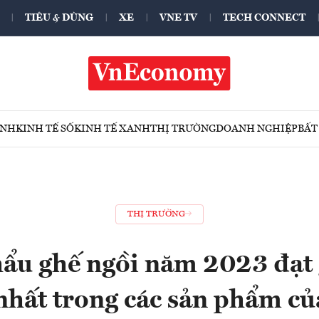
TIÊU & DÙNG
XE
VNE TV
TECH CONNECT
ÍNH
KINH TẾ SỐ
KINH TẾ XANH
THỊ TRƯỜNG
DOANH NGHIỆP
BẤT
THỊ TRƯỜNG
ẩu ghế ngồi năm 2023 đạt 
nhất trong các sản phẩm củ