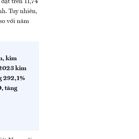
đạt trên 11,74
nh. Tuy nhiên,
 so với năm
m, kim
 2023 kim
ng 292,1%
D, tăng