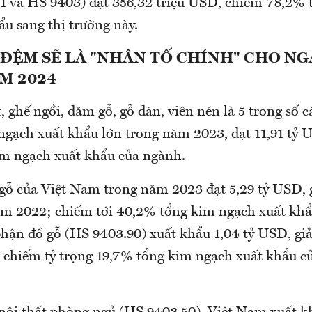
1 và HS 9403) đạt 356,32 triệu USD, chiếm 78,2% 
u sang thị trường này.
 ĐỆM SẼ LÀ "NHÂN TỐ CHÍNH" CHO N
M 2024
, ghế ngồi, dăm gỗ, gỗ dán, viên nén là 5 trong số 
 ngạch xuất khẩu lớn trong năm 2023, đạt 11,91 tỷ
m ngạch xuất khẩu của ngành.
gỗ của Việt Nam trong năm 2023 đạt 5,29 tỷ USD,
ăm 2022; chiếm tới 40,2% tổng kim ngạch xuất khẩ
phận đồ gỗ (HS 9403.90) xuất khẩu 1,04 tỷ USD, g
 chiếm tỷ trọng 19,7% tổng kim ngạch xuất khẩu 