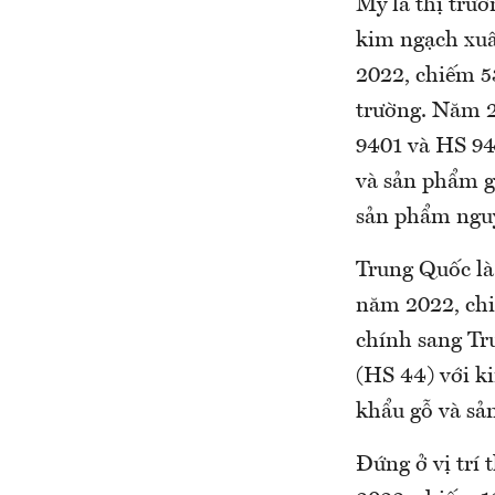
Mỹ là thị trư
kim ngạch xuấ
2022, chiếm 53
trường. Năm 2
9401 và HS 94
và sản phẩm g
sản phẩm ngu
Trung Quốc là 
năm 2022, chi
chính sang Tr
(HS 44) với k
khẩu gỗ và sả
Đứng ở vị trí 