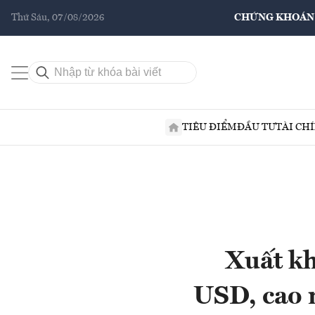
Thứ Sáu, 07/08/2026
CHỨNG KHOÁN
TIÊU ĐIỂM
ĐẦU TƯ
TÀI CH
Xuất kh
USD, cao 