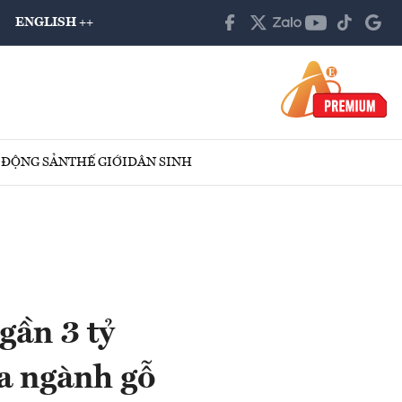
ENGLISH ++
 ĐỘNG SẢN
THẾ GIỚI
DÂN SINH
gần 3 tỷ
a ngành gỗ