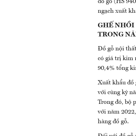
đồ gỗ (HS 940
ngạch xuất khẩ
GHẾ NHỒI
TRONG NĂ
Đồ gỗ nội thất
có giá trị kim
90,4% tổng ki
Xuất khẩu đồ 
với cùng kỳ n
Trong đó, bộ 
với năm 2022,
hàng đồ gỗ.