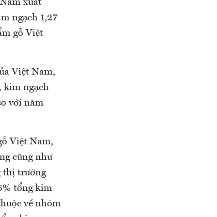
t Nam xuất
im ngạch 1,27
ẩm gỗ Việt
của Việt Nam,
, kim ngạch
so với năm
gỗ Việt Nam,
ượng cũng như
 thị trường
,5% tổng kim
 thuộc về nhóm