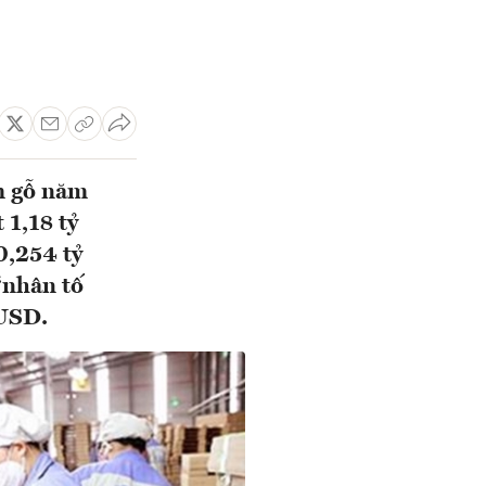
m gỗ năm
 1,18 tỷ
0,254 tỷ
“nhân tố
 USD.