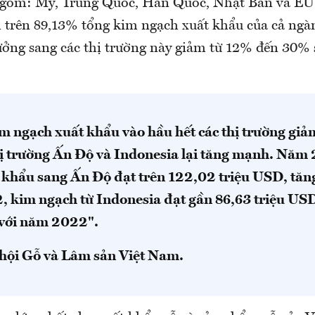
 gồm: Mỹ, Trung Quốc, Hàn Quốc, Nhật Bản và EU 
m trên 89,13% tổng kim ngạch xuất khẩu của cả ngà
rưởng sang các thị trường này giảm từ 12% đến 30%
m ngạch xuất khẩu vào hầu hết các thị trường giả
hị trường Ấn Độ và Indonesia lại tăng mạnh. Năm
 khẩu sang Ấn Độ đạt trên 122,02 triệu USD, tă
2, kim ngạch từ Indonesia đạt gần 86,63 triệu US
với năm 2022".
hội Gỗ và Lâm sản Việt Nam.