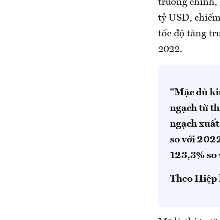
trường chính,
tỷ USD, chiế
tốc độ tăng t
2022.
"Mặc dù ki
ngạch từ t
ngạch xuất
so với 202
123,3% so 
Theo Hiệp 