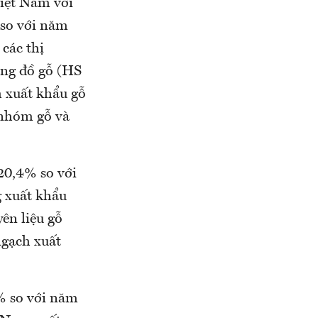
Việt Nam với
 so với năm
 các thị
àng đồ gỗ (HS
h xuất khẩu gỗ
 nhóm gỗ và
 20,4% so với
 xuất khẩu
ên liệu gỗ
ngạch xuất
5% so với năm