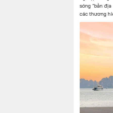
sóng "bản đị
các
thương hi