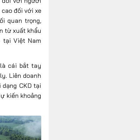
 đối với người
 cao đối với xe
ối quan trọng,
n từ xuất khẩu
 tại Việt Nam
là cái bắt tay
ly. Liên doanh
i dạng CKD tại
dự kiến khoảng