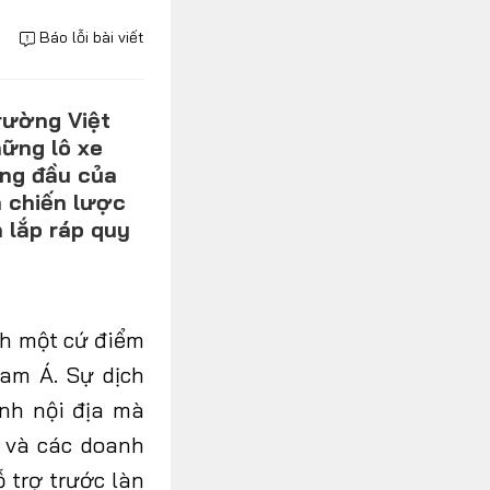
Báo lỗi bài viết
rường Việt
hững lô xe
àng đầu của
a chiến lược
 lắp ráp quy
nh một cứ điểm
am Á. Sự dịch
nh nội địa mà
 và các doanh
 trợ trước làn