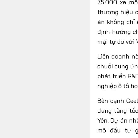
75.000 xe mỗ
thương hiệu c
án không chỉ 
định hướng ch
mại tự do với 
Liên doanh n
chuỗi cung ứn
phát triển R&
nghiệp ô tô ho
Bên
cạnh
Gee
đang tăng tố
Yên
.
Dự án nh
mô đầu tư g