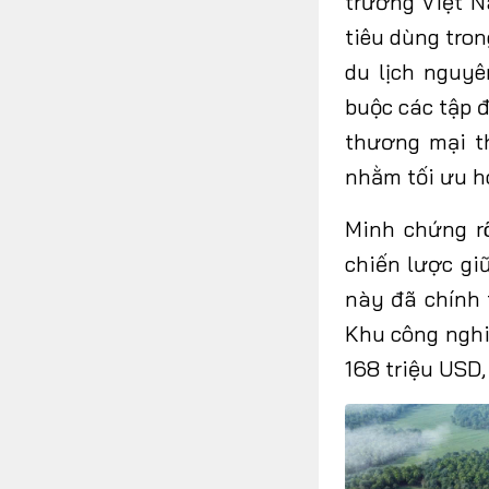
trường Việt N
tiêu dùng tron
du lịch nguyê
buộc các tập 
thương mại t
nhằm tối ưu h
Minh chứng rõ
chiến lược gi
này đã chính 
Khu công nghi
168 triệu USD