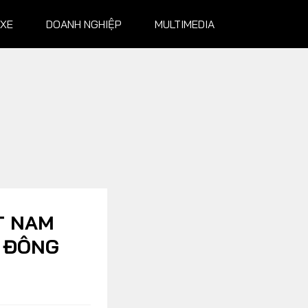
 XE
DOANH NGHIỆP
MULTIMEDIA
NGHIỆP
MULTIMEDIA
Infographics
Album ảnh
Video
T NAM
A ĐÔNG