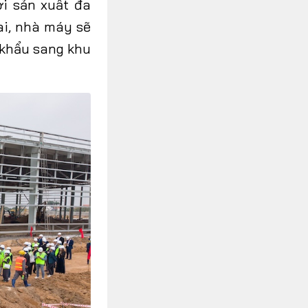
ới sản xuất đa
lai, nhà máy sẽ
t khẩu sang khu