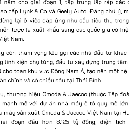
i năm cho giai đoạn 1, tập trung lắp ráp các 
ao cấp Lynk & Co và Geely Auto. Đáng chú ý, m
dừng lại ở việc đáp ứng nhu cầu tiêu thụ tro
iến lược là xuất khẩu sang các quốc gia có hi
Việt Nam.
ày còn tham vọng kêu gọi các nhà đầu tư khác 
g linh kiện phụ tùng, đầu tư xây dựng trung tâm
D cho toàn khu vực Đông Nam Á, tạo nên một hệ 
àn chỉnh và có chiều sâu tại Thái Bình.
ly, thương hiệu Omoda & Jaecoo (thuộc Tập đo
c mạnh mẽ với dự án nhà máy ô tô quy mô lớn 
à máy sản xuất Omoda & Jaecoo Việt Nam tại H
iai đoạn đầu hơn 8.125 tỷ đồng, diện tích