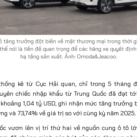
 tăng trưởng đột biến về mặt thương mại trong thời gia
thể nói là tiền đề quan trọng để các hãng xe quyết địn
hạ tầng sản xuất. Ảnh: Omoda&Jeacoo.
 thống kê từ Cục Hải quan, chỉ trong 5 tháng 
uyên chiếc nhập khẩu từ Trung Quốc đã đạt tới
 khoảng 1,04 tỷ USD, ghi nhận mức tăng trưởng b
ng và 73,74% về giá trị so với cùng kỳ năm 2025.
ốc vươn lên vị trí thứ hai về nguồn cung ô tô lớ