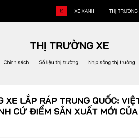
XE XANH
THỊ TRƯỜNG
E
THỊ TRƯỜNG XE
THỊ TRƯỜNG XE
DOANH 
Chính sách
Số liệu thị trường
Nhịp sống thị trường
Chính sách
Thương hiệu
Số liệu thị trường
Nhân vật
Nhịp sống thị trường
Quản trị
 XE LẮP RÁP TRUNG QUỐC: VIỆ
NH CỨ ĐIỂM SẢN XUẤT MỚI CỦ
DÒNG XE