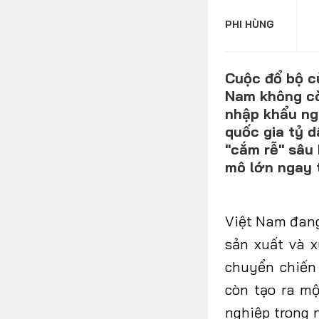
PHI HÙNG
FOLLOW US
Cuộc đổ bộ c
Nam không cò
nhập khẩu ng
Facebook
Youtube
quốc gia tỷ d
"cắm rễ" sâu
mô lớn ngay t
Việt Nam đang
sản xuất và 
chuyển chiến
còn tạo ra m
nghiệp trong 