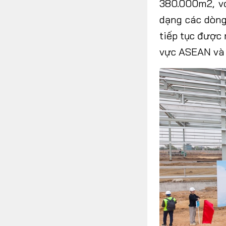
380.000m2, vớ
dạng các dòng 
tiếp tục được 
vực ASEAN và 