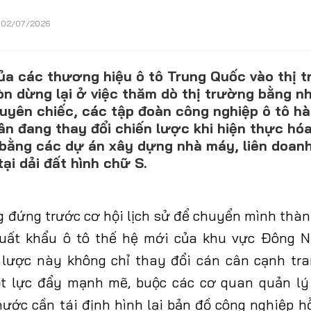
02/07/2026
CONTACT US
ủa các thương hiệu ô tô Trung Quốc vào thị t
0972271616
n dừng lại ở việc thăm dò thị trường bằng n
uyên chiếc, các tập đoàn công nghiệp ô tô h
ngocvu.vneconomy@gmail.com
ân đang thay đổi chiến lược khi hiện thực hó
 bằng các dự án xây dựng nhà máy, liên doanh
ại dải đất hình chữ S.
 đứng trước cơ hội lịch sử để chuyển mình thà
xuất khẩu ô tô thế hệ mới của khu vực Đông N
 lược này không chỉ thay đổi cán cân cạnh tra
ột lực đẩy mạnh mẽ, buộc các cơ quan quản lý
nước cần tái định hình lại bản đồ công nghiệp hỗ