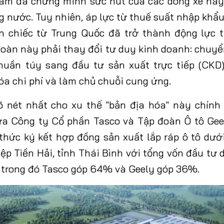
am đã chứng minh sức hút của các dòng xe này
g nước. Tuy nhiên, áp lực từ thuế suất nhập khẩu
n chiếc từ Trung Quốc đã trở thành động lực t
đoàn này phải thay đổi tư duy kinh doanh: chuyể
huần túy sang đầu tư sản xuất trực tiếp (CKD)
óa chi phí và làm chủ chuỗi cung ứng.
 nét nhất cho xu thế "bản địa hóa" này chính 
ữa Công ty Cổ phần Tasco và Tập đoàn Ô tô Gee
thức ký kết hợp đồng sản xuất lắp ráp ô tô dướ
ệp Tiền Hải, tỉnh Thái Bình với tổng vốn đầu tư 
, trong đó Tasco góp 64% và Geely góp 36%.