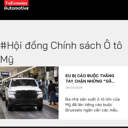
#Hội đồng Chính sách Ô tô
XE XANH
Mỹ
Xe khác
Trang chủ
EU BỊ CÁO BUỘC THẲNG
Hybrid
Tiêu điểm
TAY CHẶN NHỮNG “GÃ
KHỔNG LỒ” BÁN TẢI MỸ
Xe điện
09/04/2026
Ba nhà sản xuất ô tô lớn của
THỊ TRƯỜNG XE
DOANH NGHIỆP
Mỹ đã lên tiếng cáo buộc
Brussels ngăn cản các mẫu
xe bán tải lớn nhất của họ,
bao gồm Ford F-150, Chevy
Chính sách
Thương hiệu
Silverado và Ram 1500, lưu