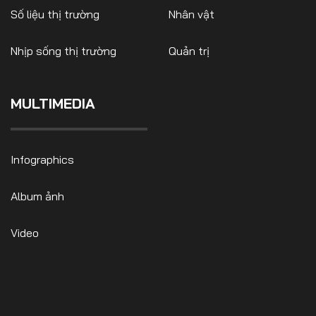
Số liệu thị trường
Nhân vật
Nhịp sống thị trường
Quản trị
FOLLOW US
MULTIMEDIA
Facebook
Youtube
Infographics
CONTACT US
Album ảnh
0972271616
ngocvu.vneconomy@gmail.com
Video