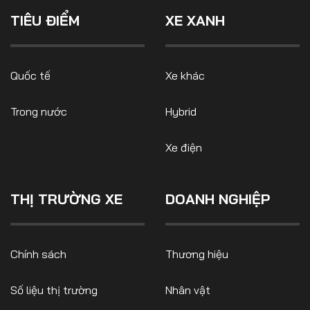
quan trọng trong lịch sử
Số liệu thị trường
Nhân vật
thương hiệu này – từ cơ khí
TIÊU ĐIỂM
XE XANH
thuần túy đến siêu xe điện.
Nhịp sống thị trường
Quản trị
MULTIMEDIA
Quốc tế
Xe khác
Trong nước
Hybrid
Infographics
Album ảnh
Xe điện
Video
THỊ TRƯỜNG XE
DOANH NGHIỆP
TRA CỨU XE
HÃNG XE
MODEL
Chính sách
Thương hiệu
Số liệu thị trường
Nhân vật
DÒNG XE