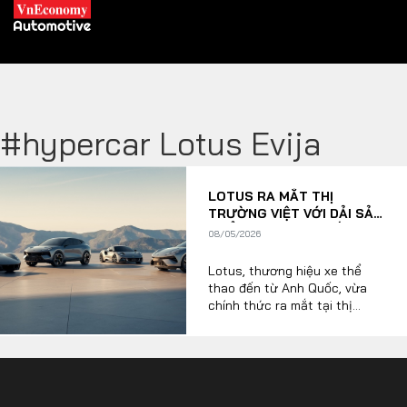
#hypercar Lotus Evija
XE XANH
LOTUS RA MẮT THỊ
Xe khác
Trang chủ
TRƯỜNG VIỆT VỚI DẢI SẢN
PHẨM TỪ CƠ KHÍ ĐẾN SIÊU
08/05/2026
Hybrid
Tiêu điểm
XE ĐIỆN
Lotus, thương hiệu xe thể
Xe điện
thao đến từ Anh Quốc, vừa
chính thức ra mắt tại thị
THỊ TRƯỜNG XE
trường Việt Nam và giới thiệu
DOANH NGHIỆP
4 dòng xe chiến lược gồm
Emira, Eletre, Emeya và cả
hypercar thuần điện Evija, đại
Chính sách
Thương hiệu
diện cho 4 chương phát triển