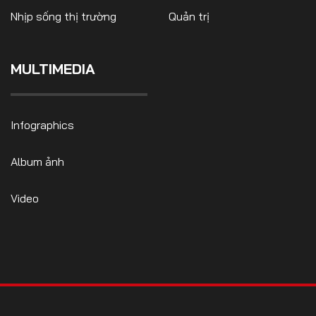
Nhịp sống thị trường
Quản trị
MULTIMEDIA
FOLLOW US
Infographics
Facebook
Youtube
Album ảnh
CONTACT US
Video
0972271616
ngocvu.vneconomy@gmail.com