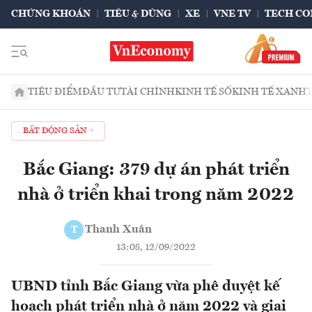
CHỨNG KHOÁN
TIÊU & DÙNG
XE
VNE TV
TECH CO
TIÊU ĐIỂM
ĐẦU TƯ
TÀI CHÍNH
KINH TẾ SỐ
KINH TẾ XANH
BẤT ĐỘNG SẢN
Bắc Giang: 379 dự án phát triển
nhà ở triển khai trong năm 2022
Thanh Xuân
T
13:08, 12/09/2022
UBND tỉnh Bắc Giang vừa phê duyệt kế
hoạch phát triển nhà ở năm 2022 và giai