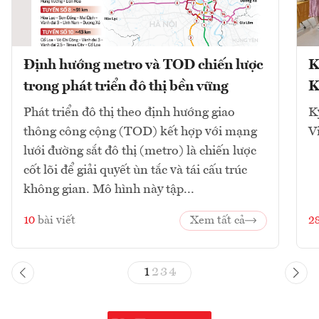
Định hướng metro và TOD chiến lược
K
trong phát triển đô thị bền vững
K
Phát triển đô thị theo định hướng giao
K
thông công cộng (TOD) kết hợp với mạng
V
lưới đường sắt đô thị (metro) là chiến lược
cốt lõi để giải quyết ùn tắc và tái cấu trúc
không gian. Mô hình này tập...
10
bài viết
Xem tất cả
2
1
2
3
4