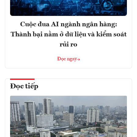
Cuộc đua AI ngành ngân hàng:
Thành bại nằm ở dữ liệu và kiểm soát
rủi ro
Đọc ngay
Đọc tiếp