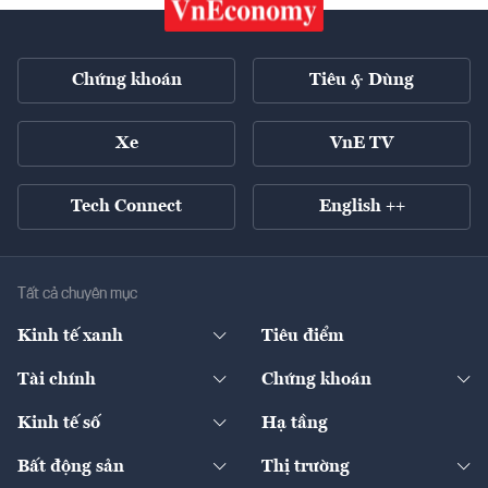
Chứng khoán
Tiêu & Dùng
Xe
VnE TV
Tech Connect
English ++
Tất cả chuyên mục
Kinh tế xanh
Tiêu điểm
Chuyển động xanh
Tài chính
Chứng khoán
Pháp lý
Ngân hàng
Doanh nghiệp niêm yết
Kinh tế số
Hạ tầng
Thương hiệu xanh
Thị trường vốn
Thị trường
Sản phẩm - Thị trường
Bất động sản
Thị trường
Diễn đàn
Thuế
Đầu tư