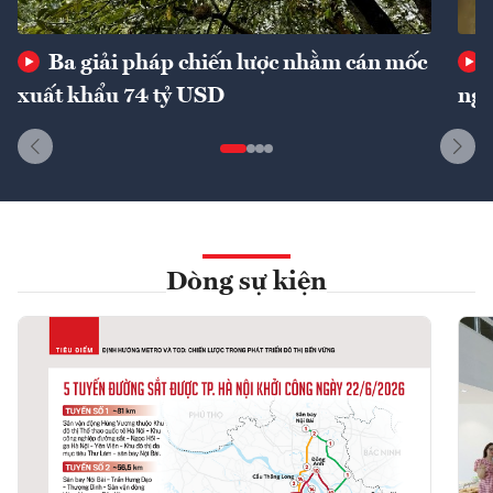
Ba giải pháp chiến lược nhằm cán mốc
xuất khẩu 74 tỷ USD
ngu
Dòng sự kiện