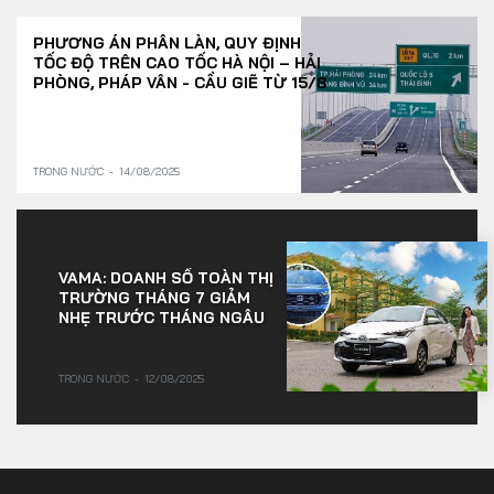
PHƯƠNG ÁN PHÂN LÀN, QUY ĐỊNH
TỐC ĐỘ TRÊN CAO TỐC HÀ NỘI – HẢI
PHÒNG, PHÁP VÂN - CẦU GIẼ TỪ 15/8
TRONG NƯỚC
14/08/2025
VAMA: DOANH SỐ TOÀN THỊ
TRƯỜNG THÁNG 7 GIẢM
NHẸ TRƯỚC THÁNG NGÂU
TRONG NƯỚC
12/08/2025