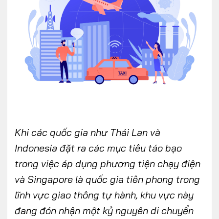
FOLLOW US
Facebook
Youtube
CONTACT US
Khi các quốc gia như Thái Lan và
0972271616
Indonesia đặt ra các mục tiêu táo bạo
ngocvu.vneconomy@gmail.com
trong việc áp dụng phương tiện chạy điện
và Singapore là quốc gia tiên phong trong
lĩnh vực giao thông tự hành, khu vực này
đang đón nhận một kỷ nguyên di chuyển