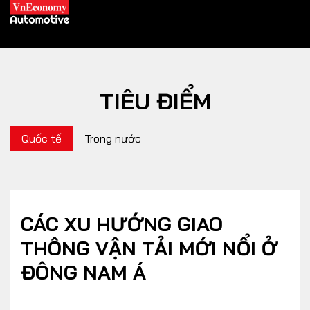
TIÊU ĐIỂM
XE XANH
Quốc tế
Trong nước
Xe khác
Trang chủ
Hybrid
Tiêu điểm
Xe điện
CÁC XU HƯỚNG GIAO
THÔNG VẬN TẢI MỚI NỔI Ở
THỊ TRƯỜNG XE
DOANH NGHIỆP
ĐÔNG NAM Á
Chính sách
Thương hiệu