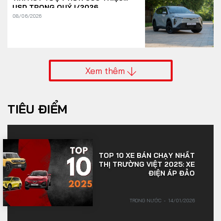
USD TRONG QUÝ I/2026
08/06/2026
Xem thêm
TIÊU ĐIỂM
TOP 10 XE BÁN CHẠY NHẤT
THỊ TRƯỜNG VIỆT 2025: XE
ĐIỆN ÁP ĐẢO
TRONG NƯỚC
14/01/2026