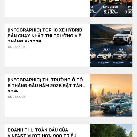
[INFOGRAPHIC] TOP 10 XE HYBRID
BÁN CHẠY NHẤT THỊ TRƯỜNG VIỆT
THÁNG 5/2026
10/06/2026
[INFOGRAPHIC] THỊ TRƯỜNG Ô TÔ
5 THÁNG ĐẦU NĂM 2026 BẬT TĂNG
20%
10/06/2026
DOANH THU TOÀN CẦU CỦA
VINFAST VƯỢT HƠN 900 TRIỆU