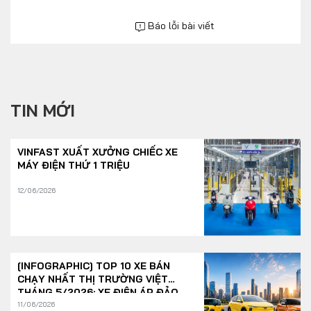
Báo lỗi bài viết
TIN MỚI
VINFAST XUẤT XƯỞNG CHIẾC XE
MÁY ĐIỆN THỨ 1 TRIỆU
12/06/2026
[INFOGRAPHIC] TOP 10 XE BÁN
CHẠY NHẤT THỊ TRƯỜNG VIỆT
THÁNG 5/2026: XE ĐIỆN ÁP ĐẢO
11/06/2026