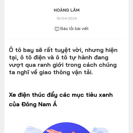
Số liệu thị trường
Nhân vật
HOÀNG LÂM
Nhịp sống thị trường
Quản trị
19/04/2024
Báo lỗi bài viết
MULTIMEDIA
Ô tô bay sẽ rất tuyệt vời, nhưng hiện
Infographics
tại, ô tô điện và ô tô tự hành đang
Album ảnh
vượt qua ranh giới trong cách chúng
ta nghĩ về giao thông vận tải.
Video
TRA CỨU XE
Xe điện thúc đẩy các mục tiêu xanh
của Đông Nam Á
HÃNG XE
MODEL
DÒNG XE