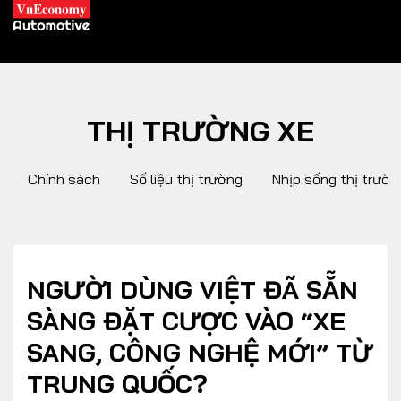
THỊ TRƯỜNG XE
XE XANH
Chính sách
Số liệu thị trường
Nhịp sống thị trườn
Xe khác
Trang chủ
Hybrid
Tiêu điểm
Xe điện
NGƯỜI DÙNG VIỆT ĐÃ SẴN
SÀNG ĐẶT CƯỢC VÀO “XE
THỊ TRƯỜNG XE
DOANH NGHIỆP
SANG, CÔNG NGHỆ MỚI” TỪ
TRUNG QUỐC?
Chính sách
Thương hiệu