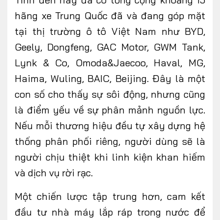
hãng xe Trung Quốc đã
và đang
góp mặt
tại thị trường ô tô Việt Nam
như
BYD,
Geely, Dongfeng, GAC Motor, GWM Tank,
Lynk & Co, Omoda&Jaecoo, Haval, MG,
Haima, Wuling
,
BAIC, Beijing
.
Đây là một
con số cho thấy sự sôi động, nhưng cũng
là điểm yếu về sự phân mảnh nguồn lực.
Nếu mỗi thương hiệu đều tự xây dựng hệ
thống phân phối riêng, người dùng sẽ là
người chịu thiệt khi linh kiện khan hiếm
và dịch vụ rời rạc.
Một chiến lược tập trung hơn, cam kết
đầu tư nhà máy lắp ráp trong nước để