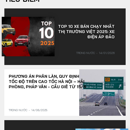
TOP 10 XE BÁN CHẠY NHẤT
THỊ TRƯỜNG VIỆT 2025: XE
ĐIỆN ÁP ĐẢO
TRONG NƯỚC
14/01/2026
PHƯƠNG ÁN PHÂN LÀN, QUY ĐỊNH
TỐC ĐỘ TRÊN CAO TỐC HÀ NỘI – HẢI
PHÒNG, PHÁP VÂN - CẦU GIẼ TỪ 15/8
TRONG NƯỚC
14/08/2025