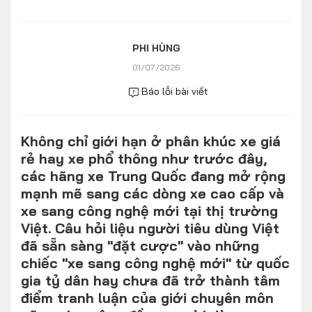
Số liệu thị trường
Nhân vật
Nhịp sống thị trường
Quản trị
PHI HÙNG
01/07/2026
MULTIMEDIA
Báo lỗi bài viết
Infographics
Không chỉ giới hạn ở phân khúc xe giá
Album ảnh
rẻ hay xe phổ thông như trước đây,
Video
các hãng xe Trung Quốc đang mở rộng
mạnh mẽ sang các dòng xe cao cấp và
TRA CỨU XE
xe sang công nghệ mới tại thị trường
Việt. Câu hỏi liệu người tiêu dùng Việt
đã sẵn sàng "đặt cược" vào những
HÃNG XE
MODEL
chiếc "xe sang công nghệ mới" từ quốc
gia tỷ dân hay chưa đã trở thành tâm
điểm tranh luận của giới chuyên môn
DÒNG XE