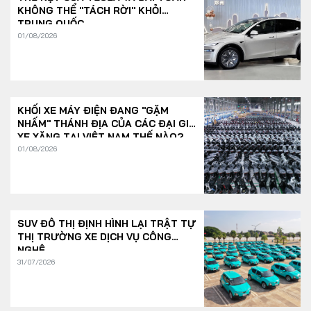
KHÔNG THỂ "TÁCH RỜI" KHỎI
TRUNG QUỐC
01/08/2026
KHỐI XE MÁY ĐIỆN ĐANG "GẶM
NHẤM" THÁNH ĐỊA CỦA CÁC ĐẠI GIA
XE XĂNG TẠI VIỆT NAM THẾ NÀO?
01/08/2026
SUV ĐÔ THỊ ĐỊNH HÌNH LẠI TRẬT TỰ
THỊ TRƯỜNG XE DỊCH VỤ CÔNG
NGHỆ
31/07/2026