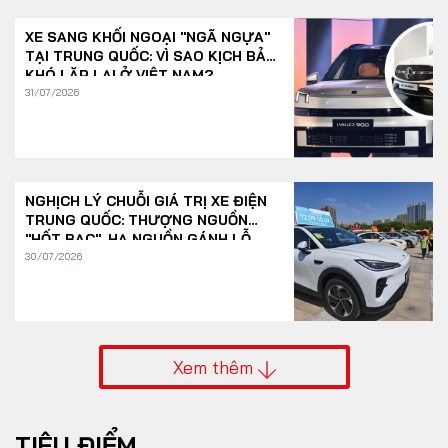
XE SANG KHỐI NGOẠI "NGÃ NGỰA"
TẠI TRUNG QUỐC: VÌ SAO KỊCH BẢN
KHÓ LẶP LẠI Ở VIỆT NAM?
31/07/2026
NGHỊCH LÝ CHUỖI GIÁ TRỊ XE ĐIỆN
TRUNG QUỐC: THƯỢNG NGUỒN
"HỐT BẠC", HẠ NGUỒN GÁNH LỖ
30/07/2026
Xem thêm
TIÊU ĐIỂM