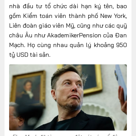
nhà đầu tư tổ chức dài hạn ký tên, bao
gồm Kiểm toán viên thành phố New York,
Liên đoàn giáo viên Mỹ, cũng như các quỹ
FOLLOW US
châu Âu như AkademikerPension của Đan
Mạch. Họ cùng nhau quản lý khoảng 950
tỷ USD tài sản.
Facebook
Youtube
CONTACT US
0972271616
ngocvu.vneconomy@gmail.com