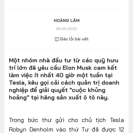
Số liệu thị trường
Nhân vật
Nhịp sống thị trường
Quản trị
HOÀNG LÂM
29/05/2025
MULTIMEDIA
Báo lỗi bài viết
Infographics
Một nhóm nhà đầu tư từ các quỹ hưu
Album ảnh
trí lớn đã yêu cầu Elon Musk cam kết
Video
làm việc ít nhất 40 giờ một tuần tại
Tesla, kêu gọi cải cách quản trị doanh
TRA CỨU XE
nghiệp để giải quyết "cuộc khủng
hoảng" tại hãng sản xuất ô tô này.
HÃNG XE
MODEL
Trong bức thư gửi cho chủ tịch Tesla
DÒNG XE
Robyn Denholm vào thứ Tư đã được 12