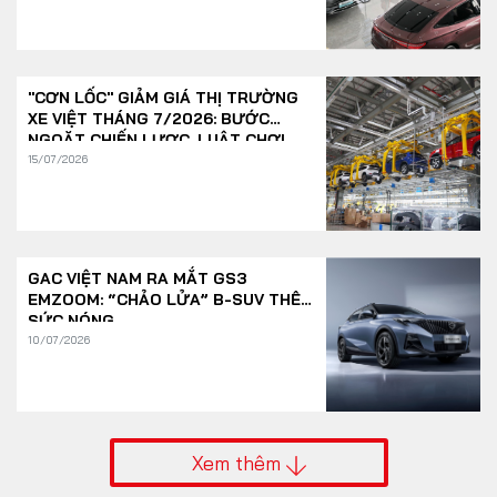
"CƠN LỐC" GIẢM GIÁ THỊ TRƯỜNG
XE VIỆT THÁNG 7/2026: BƯỚC
NGOẶT CHIẾN LƯỢC, LUẬT CHƠI
THAY ĐỔI
15/07/2026
GAC VIỆT NAM RA MẮT GS3
EMZOOM: “CHẢO LỬA” B-SUV THÊM
SỨC NÓNG
10/07/2026
Xem thêm