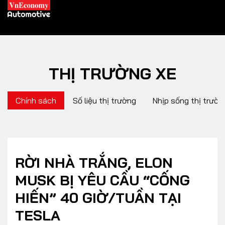
THỊ TRƯỜNG XE
XE XANH
Chính sách
Số liệu thị trường
Nhịp sống thị trườn
Xe khác
Trang chủ
Hybrid
Tiêu điểm
Xe điện
RỜI NHÀ TRẮNG, ELON
MUSK BỊ YÊU CẦU “CỐNG
THỊ TRƯỜNG XE
DOANH NGHIỆP
HIẾN” 40 GIỜ/TUẦN TẠI
TESLA
Chính sách
Thương hiệu