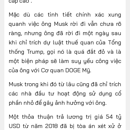
cấp cao".
Mặc dù các tình tiết chính xác xung
quanh việc ông Musk rời đi vẫn chưa rõ
ràng, nhưng ông đã rời đi một ngày sau
khi chỉ trích dự luật thuế quan của Tổng
thống Trump, gọi nó là quá đắt đỏ và là
một biện pháp sẽ làm suy yếu công việc
của ông với Cơ quan DOGE Mỹ.
Musk trong khi đó từ lâu cũng đã chỉ trích
các nhà đầu tư hoạt động sử dụng cổ
phần nhỏ để gây ảnh hưởng với ông.
Một thỏa thuận trả lương trị giá 54 tỷ
USD từ năm 2018 đã bị tòa án xét xử ở