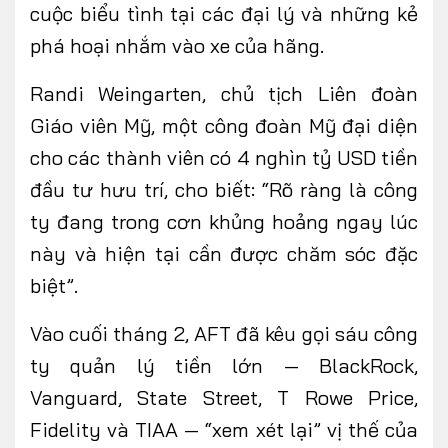
cuộc biểu tình tại các đại lý và những kẻ
phá hoại nhắm vào xe của hãng.
Randi Weingarten, chủ tịch Liên đoàn
Giáo viên Mỹ, một công đoàn Mỹ đại diện
cho các thành viên có 4 nghìn tỷ USD tiền
đầu tư hưu trí, cho biết: “Rõ ràng là công
ty đang trong cơn khủng hoảng ngay lúc
này và hiện tại cần được chăm sóc đặc
biệt”.
Vào cuối tháng 2, AFT đã kêu gọi sáu công
ty quản lý tiền lớn — BlackRock,
Vanguard, State Street, T Rowe Price,
Fidelity và TIAA — “xem xét lại” vị thế của