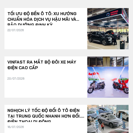
TỐI ƯU ĐỘ BỀN Ô TÔ: XU HƯỚNG
CHUẨN HÓA DỊCH VỤ HẬU MÃI VÀ
BẢO DƯỠNG ĐỊNH KỲ
22/07/2026
VINFAST RA MẮT BỘ ĐÔI XE MÁY
ĐIỆN CAO CẤP
20/07/2026
NGHỊCH LÝ TỐC ĐỘ ĐỔI Ô TÔ ĐIỆN
TẠI TRUNG QUỐC NHANH HƠN ĐỔI...
ĐIỆN THOẠI DI ĐỘNG
18/07/2026