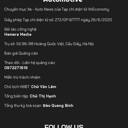
Chuyên mục Xe - Auto News của Tạp chí điện tử VnEconomy
Giấy phép Tạp chí điện tử số: 272/GP-BTTTT ngày 26/6/2020
Đối tác công nghệ:
Hemera Media
Trụ sở: Số 96-98 Hoàng Quốc Việt, Cầu Giấy, Hà Nội
Báo giá Quảng cáo
Theo dõi - Liên hệ quảng cáo:
0972271616
Miễn trừ trách nhiệm
Chủ tịch HĐBT:
Chử Văn Lâm
Tổng biên tập:
Chử Thị Hạnh
Tổng thư ký toà soạn:
Đào Quang Bính
FOLLOW US