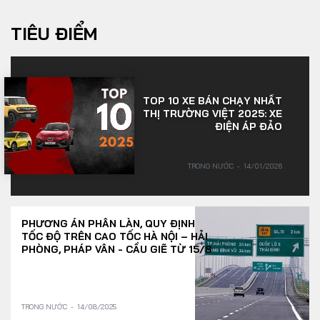
TIÊU ĐIỂM
TOP 10 XE BÁN CHẠY NHẤT
THỊ TRƯỜNG VIỆT 2025: XE
ĐIỆN ÁP ĐẢO
TRONG NƯỚC
14/01/2026
PHƯƠNG ÁN PHÂN LÀN, QUY ĐỊNH
TỐC ĐỘ TRÊN CAO TỐC HÀ NỘI – HẢI
PHÒNG, PHÁP VÂN - CẦU GIẼ TỪ 15/8
TRONG NƯỚC
14/08/2025