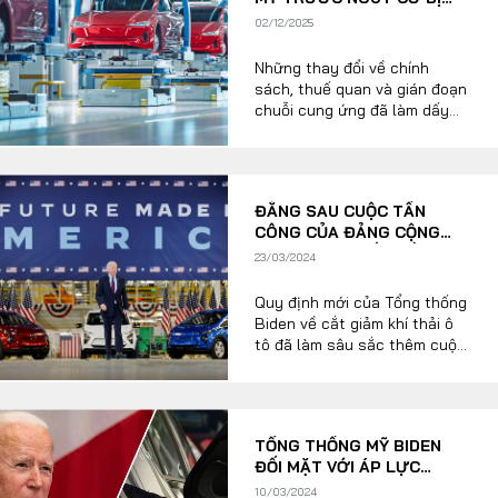
phát triển nhanh chóng mà
Số liệu thị trường
Nhân vật
“ĐÓNG BĂNG”
phần lớn thế giới đang xây
02/12/2025
dựng dựa trên công nghệ
Nhịp sống thị trường
Quản trị
Trung Quốc.
Những thay đổi về chính
sách, thuế quan và gián đoạn
chuỗi cung ứng đã làm dấy
MULTIMEDIA
lên những cảnh báo về nguy
cơ đóng băng thị trường xe
điện tại Mỹ.
Infographics
ĐẰNG SAU CUỘC TẤN
Album ảnh
CÔNG CỦA ĐẢNG CỘNG
HÒA MỸ VÀO VẤN ĐỀ XE
23/03/2024
Video
ĐIỆN
Quy định mới của Tổng thống
Biden về cắt giảm khí thải ô
TRA CỨU XE
tô đã làm sâu sắc thêm cuộc
chiến giữa các đảng phái về
công nghệ ô tô tại Mỹ.
HÃNG XE
MODEL
TỔNG THỐNG MỸ BIDEN
ĐỐI MẶT VỚI ÁP LỰC
DÒNG XE
CHÍNH TRỊ LỚN VỚI NGÀNH
10/03/2024