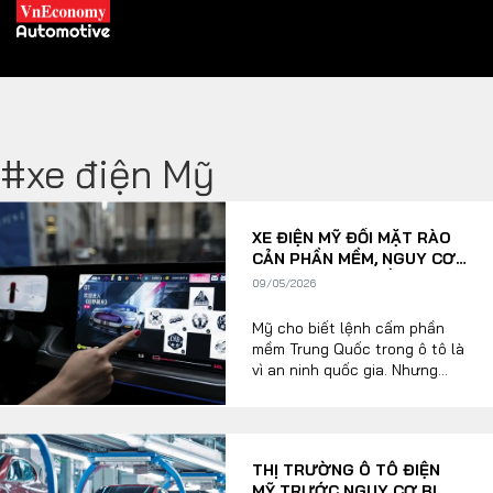
#xe điện Mỹ
XE XANH
XE ĐIỆN MỸ ĐỐI MẶT RÀO
Xe khác
Trang chủ
CẢN PHẦN MỀM, NGUY CƠ
HỤT HƠI TOÀN CẦU
09/05/2026
Hybrid
Tiêu điểm
Mỹ cho biết lệnh cấm phần
Xe điện
mềm Trung Quốc trong ô tô là
vì an ninh quốc gia. Nhưng
THỊ TRƯỜNG XE
chính sách này cũng có thể
DOANH NGHIỆP
gây ra một cái giá khác đó là
nó có thể đẩy các nhà sản
xuất ô tô Mỹ ra xa hơn khỏi
Chính sách
Thương hiệu
THỊ TRƯỜNG Ô TÔ ĐIỆN
hệ sinh thái xe điện đang
MỸ TRƯỚC NGUY CƠ BỊ