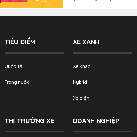
tịch Yuki Kusumi đã thừa
tồi tệ hơn nhiều của thị
nhận bên lề CES 2024.
trường Mỹ.
TIÊU ĐIỂM
XE XANH
Quốc tế
Xe khác
Trong nước
Hybrid
Xe điện
THỊ TRƯỜNG XE
DOANH NGHIỆP